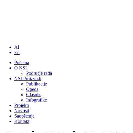
Al
En
Početna
O NSI
Područje rada
NSI Proizvodi
Publikacije
Opeds
Glasnik
Infografike
Projekti
Novosti
Saopštenja
Kontakt