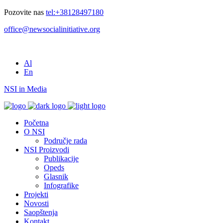
Pozovite nas
tel:+38128497180
office@newsocialinitiative.org
Al
En
NSI in Media
Početna
O NSI
Područje rada
NSI Proizvodi
Publikacije
Opeds
Glasnik
Infografike
Projekti
Novosti
Saopštenja
Kontakt