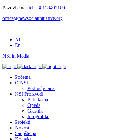
Pozovite nas
tel:+38128497180
office@newsocialinitiative.org
Al
En
NSI in Media
Početna
O NSI
Područje rada
NSI Proizvodi
Publikacije
Opeds
Glasnik
Infografike
Projekti
Novosti
Saopštenja
Kontakt