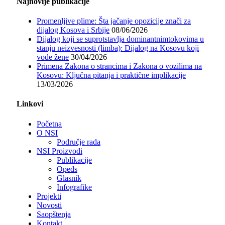
Najnovije publikacije
Promenljive plime: Šta jačanje opozicije znači za
dijalog Kosova i Srbije
08/06/2026
Dijalog koji se suprotstavlja dominantnimtokovima u
stanju neizvesnosti (limba): Dijalog na Kosovu koji
vode žene
30/04/2026
Primena Zakona o strancima i Zakona o vozilima na
Kosovu: Ključna pitanja i praktične implikacije
13/03/2026
Linkovi
Početna
O NSI
Područje rada
NSI Proizvodi
Publikacije
Opeds
Glasnik
Infografike
Projekti
Novosti
Saopštenja
Kontakt