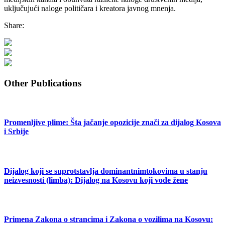
uključujući naloge političara i kreatora javnog mnenja.
Share:
Other Publications
Promenljive plime: Šta jačanje opozicije znači za dijalog Kosova
i Srbije
Dijalog koji se suprotstavlja dominantnimtokovima u stanju
neizvesnosti (limba): Dijalog na Kosovu koji vode žene
Primena Zakona o strancima i Zakona o vozilima na Kosovu: