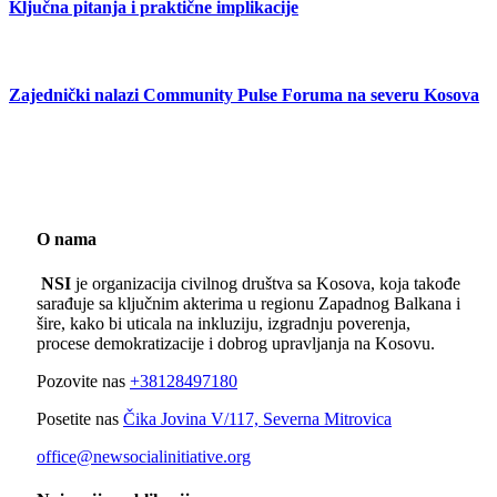
Ključna pitanja i praktične implikacije
Zajednički nalazi Community Pulse Foruma na severu Kosova
O nama
NSI
je organizacija civilnog društva sa Kosova, koja takođe
sarađuje sa ključnim akterima u regionu Zapadnog Balkana i
šire, kako bi uticala na inkluziju, izgradnju poverenja,
procese demokratizacije i dobrog upravljanja na Kosovu.
Pozovite nas
+38128497180
Posetite nas
Čika Jovina V/117, Severna Mitrovica
office@newsocialinitiative.org