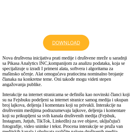
DOWNLOAD
Nova društvena inicijativa prati medije i društvene mreže u saradnji
sa Pikasa Analytics INC,kompanijom za analizu podataka, koja se
specijalizuje u izradi I primeni alata, softvera i algoritama za
mašinsko učenje. Alat omogućava pratiocima nominalno brojanje
članaka na konkretne teme. Oni takođe mogu videti stepen
angažovanja publike.
Interakcije na internet stranicama se definišu kao novinski članci koji
su na Fejsbuku podeljeni sa internet stranice samog medija i ukupan
broj lajkova, deljenja I komentara koji su privukli. Interakcije na
društvenim medijima podrazumevaju lajkove, deljenja i komentare
koji su prikupljeni sa svih kanala društvenih medija (Fejsbuk,
Instagram, Jutjub, TikTok, LinkedIn) za sve objave, uključujući
fotografije, video snimke i tekst. Procena interakcije se pruža van
medijskih kanala i obuhvata različite naloge društvenih medija,