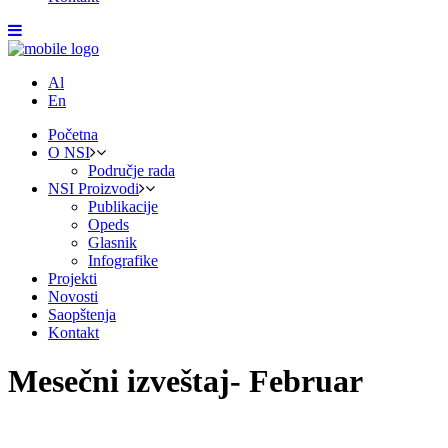
Al
En
Početna
O NSI
Područje rada
NSI Proizvodi
Publikacije
Opeds
Glasnik
Infografike
Projekti
Novosti
Saopštenja
Kontakt
Mesečni izveštaj- Februar