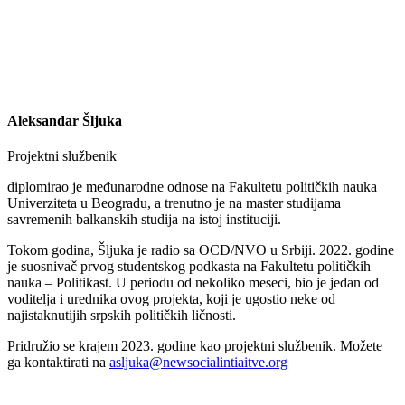
Aleksandar Šljuka
Projektni službenik
diplomirao je međunarodne odnose na Fakultetu političkih nauka
Univerziteta u Beogradu, a trenutno je na master studijama
savremenih balkanskih studija na istoj instituciji.
Tokom godina, Šljuka je radio sa OCD/NVO u Srbiji. 2022. godine
je suosnivač prvog studentskog podkasta na Fakultetu političkih
nauka – Politikast. U periodu od nekoliko meseci, bio je jedan od
voditelja i urednika ovog projekta, koji je ugostio neke od
najistaknutijih srpskih političkih ličnosti.
Pridružio se krajem 2023. godine kao projektni službenik. Možete
ga kontaktirati na
asljuka@newsocialintiaitve.org