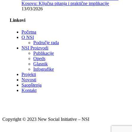
Kosovu: Ključna pitanja i praktične implikacije
13/03/2026
Linkovi
Početna
O NSI
Područje rada
NSI Proizvodi
Publikacije
Opeds
Glasnik
Infografike
Projekti
Novosti
Saopštenja
Kontakt
Copyright © 2023 New Social Initiative – NSI