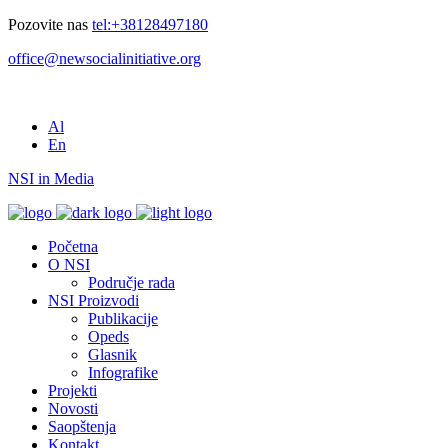
Pozovite nas
tel:+38128497180
office@newsocialinitiative.org
Al
En
NSI in Media
Početna
O NSI
Područje rada
NSI Proizvodi
Publikacije
Opeds
Glasnik
Infografike
Projekti
Novosti
Saopštenja
Kontakt