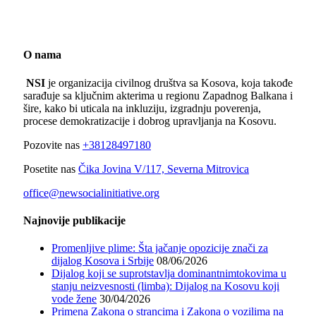
O nama
NSI
je organizacija civilnog društva sa Kosova, koja takođe
sarađuje sa ključnim akterima u regionu Zapadnog Balkana i
šire, kako bi uticala na inkluziju, izgradnju poverenja,
procese demokratizacije i dobrog upravljanja na Kosovu.
Pozovite nas
+38128497180
Posetite nas
Čika Jovina V/117, Severna Mitrovica
office@newsocialinitiative.org
Najnovije publikacije
Promenljive plime: Šta jačanje opozicije znači za
dijalog Kosova i Srbije
08/06/2026
Dijalog koji se suprotstavlja dominantnimtokovima u
stanju neizvesnosti (limba): Dijalog na Kosovu koji
vode žene
30/04/2026
Primena Zakona o strancima i Zakona o vozilima na