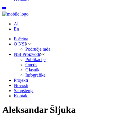
Al
En
Početna
O NSI
Područje rada
NSI Proizvodi
Publikacije
Opeds
Glasnik
Infografike
Projekti
Novosti
Saopštenja
Kontakt
Aleksandar Šljuka