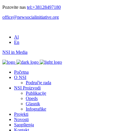
Pozovite nas
tel:+38128497180
office@newsocialinitiative.org
Al
En
NSI in Media
Početna
O NSI
Područje rada
NSI Proizvodi
Publikacije
Opeds
Glasnik
Infografike
Projekti
Novosti
Saopštenja
Kontakt