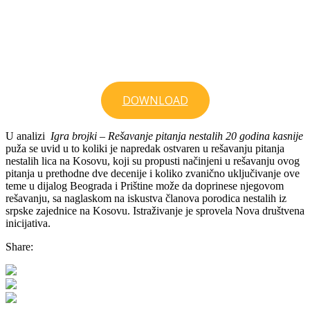
DOWNLOAD
U analizi
Igra brojki – Rešavanje pitanja nestalih 20 godina kasnije
puža se uvid u to koliki je napredak ostvaren u rešavanju pitanja
nestalih lica na Kosovu, koji su propusti načinjeni u rešavanju ovog
pitanja u prethodne dve decenije i koliko zvanično uključivanje ove
teme u dijalog Beograda i Prištine može da doprinese njegovom
rešavanju, sa naglaskom na iskustva članova porodica nestalih iz
srpske zajednice na Kosovu. Istraživanje je sprovela Nova društvena
inicijativa.
Share: