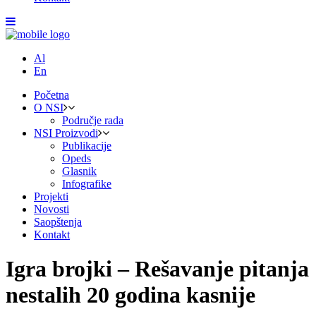
Al
En
Početna
O NSI
Područje rada
NSI Proizvodi
Publikacije
Opeds
Glasnik
Infografike
Projekti
Novosti
Saopštenja
Kontakt
Igra brojki – Rešavanje pitanja
nestalih 20 godina kasnije