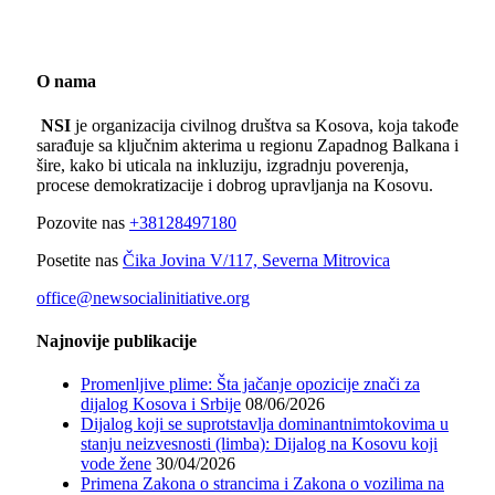
O nama
NSI
je organizacija civilnog društva sa Kosova, koja takođe
sarađuje sa ključnim akterima u regionu Zapadnog Balkana i
šire, kako bi uticala na inkluziju, izgradnju poverenja,
procese demokratizacije i dobrog upravljanja na Kosovu.
Pozovite nas
+38128497180
Posetite nas
Čika Jovina V/117, Severna Mitrovica
office@newsocialinitiative.org
Najnovije publikacije
Promenljive plime: Šta jačanje opozicije znači za
dijalog Kosova i Srbije
08/06/2026
Dijalog koji se suprotstavlja dominantnimtokovima u
stanju neizvesnosti (limba): Dijalog na Kosovu koji
vode žene
30/04/2026
Primena Zakona o strancima i Zakona o vozilima na