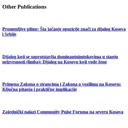
Other Publications
Promenljive plime: Šta jačanje opozicije znači za dijalog Kosova
i Srbije
Dijalog koji se suprotstavlja dominantnimtokovima u stanju
neizvesnosti (limba): Dijalog na Kosovu koji vode žene
Primena Zakona o strancima i Zakona o vozilima na Kosovu:
Ključna pitanja i praktične implikacije
Zajednički nalazi Community Pulse Foruma na severu Kosova