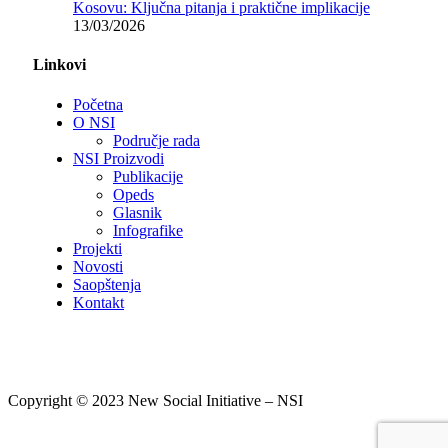
Kosovu: Ključna pitanja i praktične implikacije
13/03/2026
Linkovi
Početna
O NSI
Područje rada
NSI Proizvodi
Publikacije
Opeds
Glasnik
Infografike
Projekti
Novosti
Saopštenja
Kontakt
Copyright © 2023 New Social Initiative – NSI