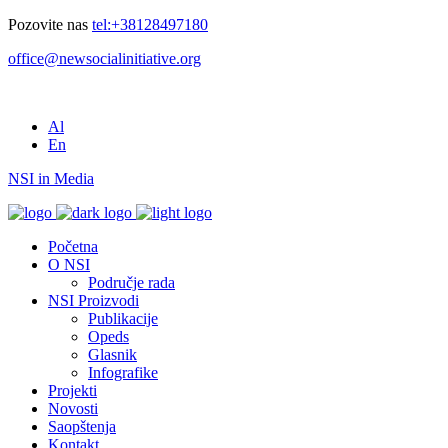
Pozovite nas
tel:+38128497180
office@newsocialinitiative.org
Al
En
NSI in Media
Početna
O NSI
Područje rada
NSI Proizvodi
Publikacije
Opeds
Glasnik
Infografike
Projekti
Novosti
Saopštenja
Kontakt