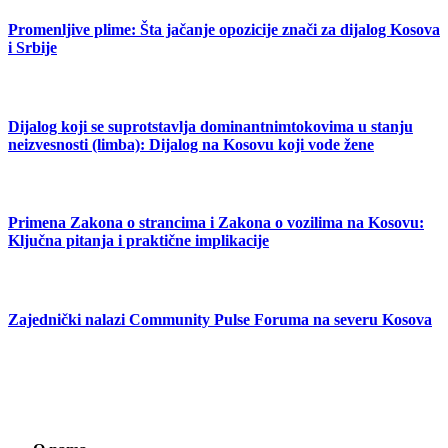
Promenljive plime: Šta jačanje opozicije znači za dijalog Kosova
i Srbije
Dijalog koji se suprotstavlja dominantnimtokovima u stanju
neizvesnosti (limba): Dijalog na Kosovu koji vode žene
Primena Zakona o strancima i Zakona o vozilima na Kosovu:
Ključna pitanja i praktične implikacije
Zajednički nalazi Community Pulse Foruma na severu Kosova