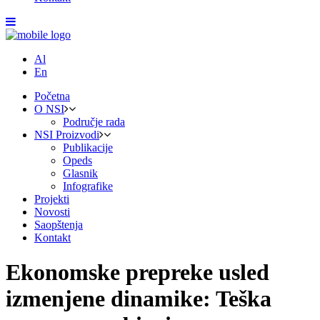
Al
En
Početna
O NSI
Područje rada
NSI Proizvodi
Publikacije
Opeds
Glasnik
Infografike
Projekti
Novosti
Saopštenja
Kontakt
Ekonomske prepreke usled
izmenjene dinamike: Teška