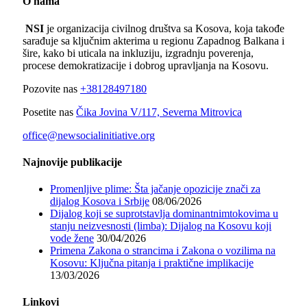
O nama
NSI
je organizacija civilnog društva sa Kosova, koja takođe
sarađuje sa ključnim akterima u regionu Zapadnog Balkana i
šire, kako bi uticala na inkluziju, izgradnju poverenja,
procese demokratizacije i dobrog upravljanja na Kosovu.
Pozovite nas
+38128497180
Posetite nas
Čika Jovina V/117, Severna Mitrovica
office@newsocialinitiative.org
Najnovije publikacije
Promenljive plime: Šta jačanje opozicije znači za
dijalog Kosova i Srbije
08/06/2026
Dijalog koji se suprotstavlja dominantnimtokovima u
stanju neizvesnosti (limba): Dijalog na Kosovu koji
vode žene
30/04/2026
Primena Zakona o strancima i Zakona o vozilima na
Kosovu: Ključna pitanja i praktične implikacije
13/03/2026
Linkovi