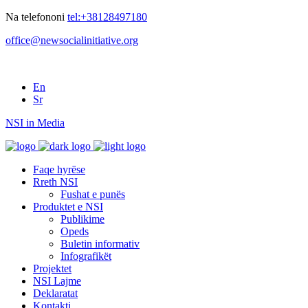
Na telefononi
tel:+38128497180
office@newsocialinitiative.org
En
Sr
NSI in Media
Faqe hyrëse
Rreth NSI
Fushat e punës
Produktet e NSI
Publikime
Opeds
Buletin informativ
Infografikët
Projektet
NSI Lajme
Deklaratat
Kontakti