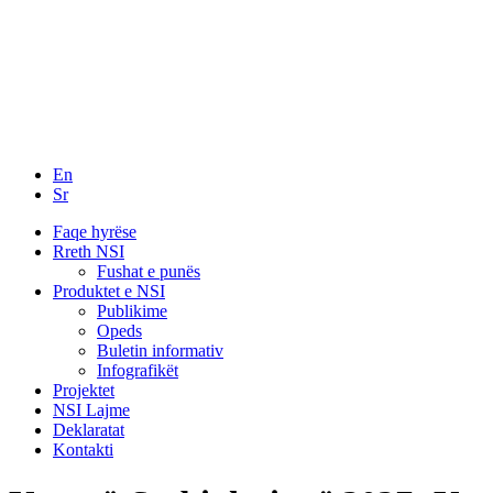
En
Sr
Faqe hyrëse
Rreth NSI
Fushat e punës
Produktet e NSI
Publikime
Opeds
Buletin informativ
Infografikët
Projektet
NSI Lajme
Deklaratat
Kontakti