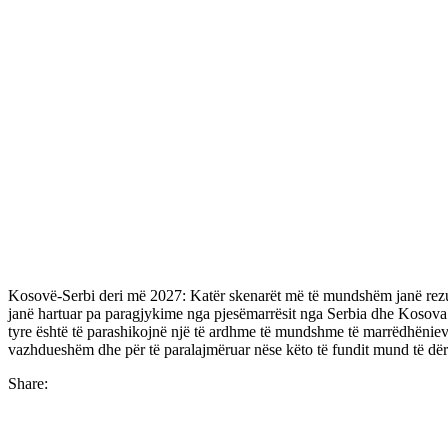
Kosovë-Serbi deri më 2027: Katër skenarët më të mundshëm janë rezulta
janë hartuar pa paragjykime nga pjesëmarrësit nga Serbia dhe Kosova – 
tyre është të parashikojnë një të ardhme të mundshme të marrëdhënieve
vazhdueshëm dhe për të paralajmëruar nëse këto të fundit mund të dër
Share: