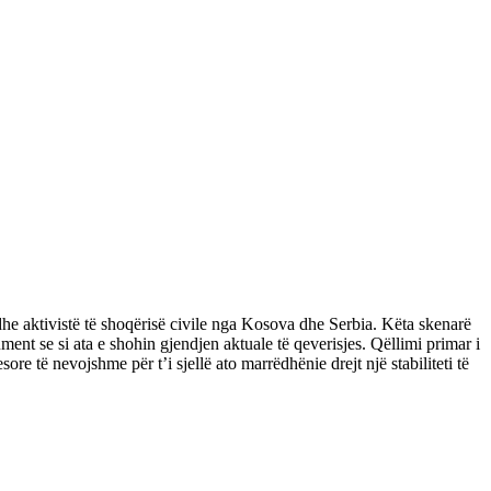
he aktivistë të shoqërisë civile nga Kosova dhe Serbia. Këta skenarë
nt se si ata e shohin gjendjen aktuale të qeverisjes. Qëllimi primar i
të nevojshme për t’i sjellë ato marrëdhënie drejt një stabiliteti të