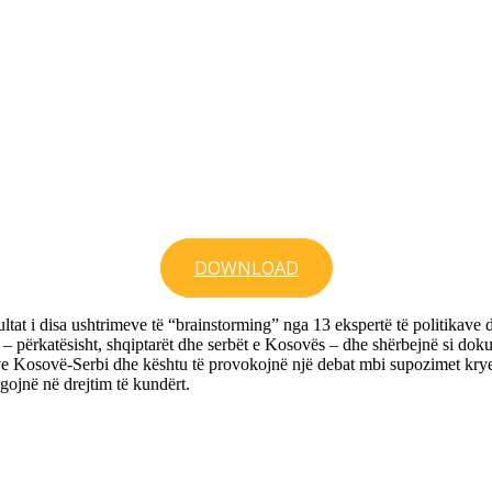
DOWNLOAD
t i disa ushtrimeve të “brainstorming” nga 13 ekspertë të politikave d
përkatësisht, shqiptarët dhe serbët e Kosovës – dhe shërbejnë si dokume
 Kosovë-Serbi dhe kështu të provokojnë një debat mbi supozimet kryesore 
gojnë në drejtim të kundërt.