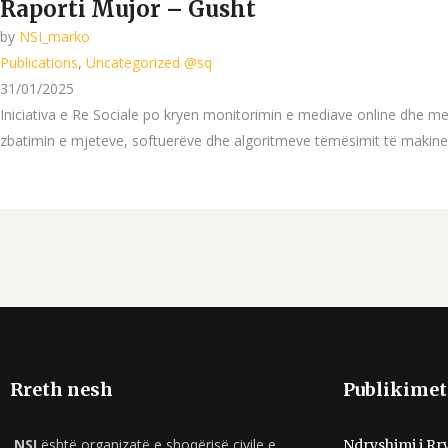
Raporti Mujor – Gusht
by
NSI_marko
Publications
,
Uncategorized @sq
31/01/2025
Iniciativa e Re Sociale po kryen monitorimin e mediave online dhe me
zbatimin e mjeteve, softuerëve dhe algoritmeve tëmësimit të makineri
Rreth nesh
Publikimet 
NSI
është organizatë e shoqërisë civile e
Ndryshimi i Rr