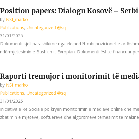
Position papers: Dialogu Kosovë – Serbi
by
NSI_marko
Publications
,
Uncategorized @sq
31/01/2025
Dokumenti sjell parashikime nga ekspertët mbi pozicionet e ardhshm
ndërmjetësimin e Bashkimit Evropian. Dokumenti është financuar përm
Raporti tremujor i monitorimit të med
by
NSI_marko
Publications
,
Uncategorized @sq
31/01/2025
Iniciativa e Re Sociale po kryen monitorimin e mediave online dhe me
zbatimin e mjeteve, softuerëve dhe algoritmeve tëmësimit të makineri