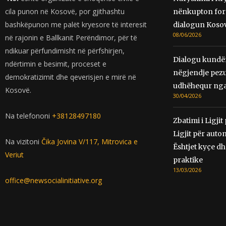
cila punon në Kosovë, por gjithashtu
nënkupton forc
bashkëpunon me palët kryesore të interesit
dialogun Koso
08/06/2026
në rajonin e Ballkanit Perëndimor, për të
ndikuar përfundimisht në përfshirjen,
Dialogu kundër
ndërtimin e besimit, proceset e
nëgjendje pezul
demokratizimit dhe qeverisjen e mirë në
udhëhequr nga
Kosovë.
30/04/2026
Na telefononi
+38128497180
Zbatimi i Ligjit
Ligjit për auto
Na vizitoni
Čika Jovina V/117, Mitrovica e
Ështjet kyçe d
Veriut
praktike
13/03/2026
office@newsocialinitiative.org