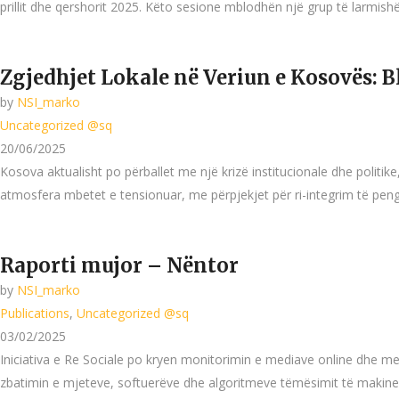
prillit dhe qershorit 2025. Këto sesione mblodhën një grup të larmishë
Zgjedhjet Lokale në Veriun e Kosovës: 
by
NSI_marko
Uncategorized @sq
20/06/2025
Kosova aktualisht po përballet me një krizë institucionale dhe politik
atmosfera mbetet e tensionuar, me përpjekjet për ri-integrim të pe
Raporti mujor – Nëntor
by
NSI_marko
Publications
,
Uncategorized @sq
03/02/2025
Iniciativa e Re Sociale po kryen monitorimin e mediave online dhe me
zbatimin e mjeteve, softuerëve dhe algoritmeve tëmësimit të makineri