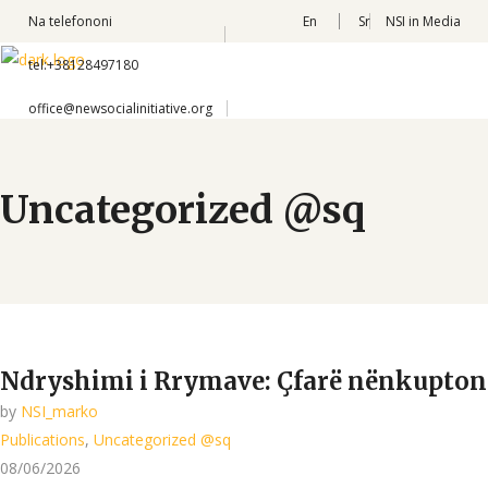
Na telefononi
En
Sr
NSI in Media
tel:+38128497180
office@newsocialinitiative.org
Uncategorized @sq
Ndryshimi i Rrymave: Çfarë nënkupton 
by
NSI_marko
Publications
,
Uncategorized @sq
08/06/2026