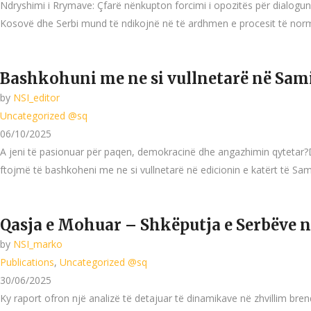
Ndryshimi i Rrymave: Çfarë nënkupton forcimi i opozitës për dialogun K
Kosovë dhe Serbi mund të ndikojnë në të ardhmen e procesit të normal
Bashkohuni me ne si vullnetarë në Sam
by
NSI_editor
Uncategorized @sq
06/10/2025
A jeni të pasionuar për paqen, demokracinë dhe angazhimin qytetar?Dë
ftojmë të bashkoheni me ne si vullnetarë në edicionin e katërt të Samit
Qasja e Mohuar – Shkëputja e Serbëve n
by
NSI_marko
Publications
,
Uncategorized @sq
30/06/2025
Ky raport ofron një analizë të detajuar të dinamikave në zhvillim br