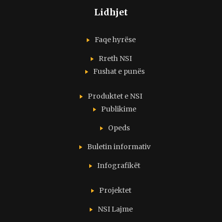
Lidhjet
Faqe hyrëse
Rreth NSI
Fushat e punës
Produktet e NSI
Publikime
Opeds
Buletin informativ
Infografikët
Projektet
NSI Lajme