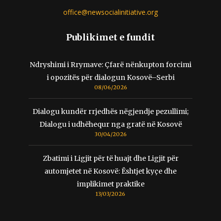
office@newsocialinitiative.org
Publikimet e fundit
Ndryshimi i Rrymave: Çfarë nënkupton forcimi
i opozitës për dialogun Kosovë–Serbi
08/06/2026
Dialogu kundër rrjedhës nëgjendje pezullimi;
Dialogu i udhëhequr nga gratë në Kosovë
30/04/2026
Zbatimi i Ligjit për të huajt dhe Ligjit për
automjetet në Kosovë: Ështjet kyçe dhe
implikimet praktike
13/03/2026