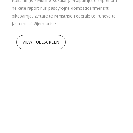
Kokalari (ISP Musine Kokalari). Pikëpamjet e shprehura
në këtë raport nuk pasqyrojnë domosdoshmërisht
pikëpamjet zyrtare të Ministrisë Federale të Punëve të
Jashtme të Gjermanisë.
VIEW FULLSCREEN