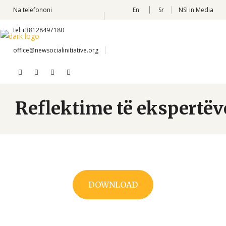
Na telefononi
En
Sr
NSI in Media
tel:+38128497180
office@newsocialinitiative.org
Reflektime të ekspertëv
DOWNLOAD