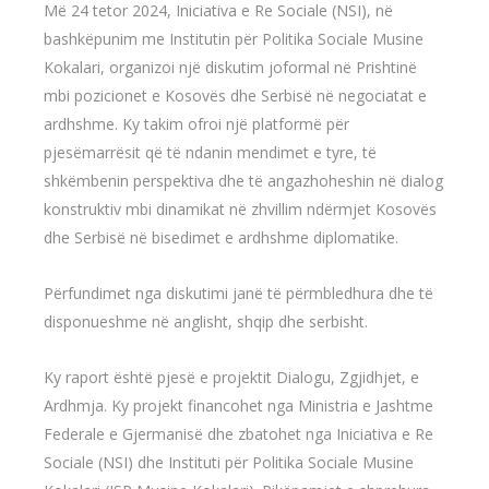
Më 24 tetor 2024, Iniciativa e Re Sociale (NSI), në
bashkëpunim me Institutin për Politika Sociale Musine
Kokalari, organizoi një diskutim joformal në Prishtinë
mbi pozicionet e Kosovës dhe Serbisë në negociatat e
ardhshme. Ky takim ofroi një platformë për
pjesëmarrësit që të ndanin mendimet e tyre, të
shkëmbenin perspektiva dhe të angazhoheshin në dialog
konstruktiv mbi dinamikat në zhvillim ndërmjet Kosovës
dhe Serbisë në bisedimet e ardhshme diplomatike.
Përfundimet nga diskutimi janë të përmbledhura dhe të
disponueshme në anglisht, shqip dhe serbisht.
Ky raport është pjesë e projektit Dialogu, Zgjidhjet, e
Ardhmja. Ky projekt financohet nga Ministria e Jashtme
Federale e Gjermanisë dhe zbatohet nga Iniciativa e Re
Sociale (NSI) dhe Instituti për Politika Sociale Musine