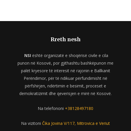
Rreth nesh
NSI
është organizatë e shoqërisë civile e cila
punon në Kosovë, por gjithashtu bashkëpunon me
palët kryesore të interesit në rajonin e Ballkanit
Perëndimor, për të ndikuar përfundimisht në
përfshirjen, ndërtimin e besimit, proceset e
demokratizimit dhe qeverisjen e mirë në Kosovë.
Na telefononi
+38128497180
Na vizitoni
Čika Jovina V/117, Mitrovica e Veriut