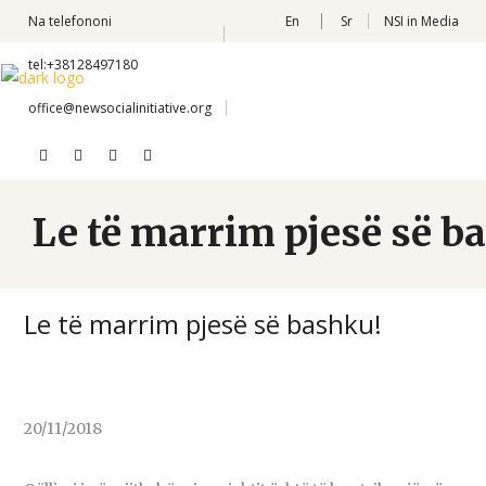
Na telefononi
En
Sr
NSI in Media
tel:+38128497180
office@newsocialinitiative.org
Le të marrim pjesë së b
Le të marrim pjesë së bashku!
20/11/2018