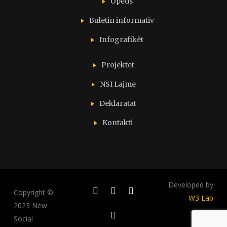
Opeds
Buletin informativ
Infografikët
Projektet
NSI Lajme
Deklaratat
Kontakti
Developed by
Copyright ©
W3 Lab
2023 New
Social