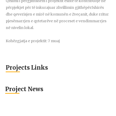
Qëllimi i përgjithshëm i projektit është të kontribuojë në
përpjekjet për të inkurajuar zhvillimin gjithëpërfshirës
dhe qeverisjen e mirë në komunën e Zveçanit, duke rritur
pjesëmarrjen e qytetarëve në proceset e vendimmarrjes
në nivelin lokal.
Kohëzgjatja e projektit: 7 muaj
Projects Links
Project News