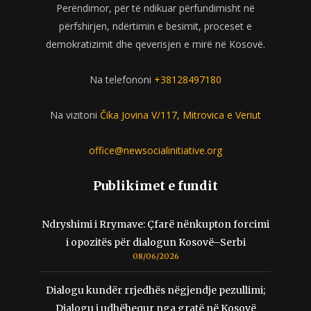
Perëndimor, për të ndikuar përfundimisht në
përfshirjen, ndërtimin e besimit, proceset e
demokratizimit dhe qeverisjen e mirë në Kosovë.
Na telefononi
+38128497180
Na vizitoni
Čika Jovina V/117, Mitrovica e Veriut
office@newsocialinitiative.org
Publikimet e fundit
Ndryshimi i Rrymave: Çfarë nënkupton forcimi
i opozitës për dialogun Kosovë–Serbi
08/06/2026
Dialogu kundër rrjedhës nëgjendje pezullimi;
Dialogu i udhëhequr nga gratë në Kosovë