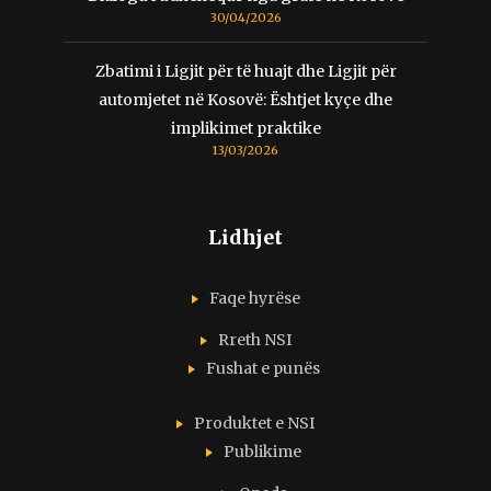
30/04/2026
Zbatimi i Ligjit për të huajt dhe Ligjit për
automjetet në Kosovë: Ështjet kyçe dhe
implikimet praktike
13/03/2026
Lidhjet
Faqe hyrëse
Rreth NSI
Fushat e punës
Produktet e NSI
Publikime