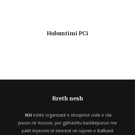
Hulumtimi PCi
Rreth nesh
NSI
është organizatë e shoqërisë civile e cila
punon në Kosovë, por gjithashtu bashkëpunon me
palët kryesore të interesit në rajonin e Ballkanit