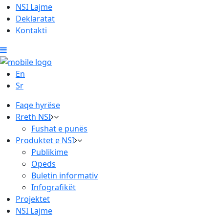
NSI Lajme
Deklaratat
Kontakti
En
Sr
Faqe hyrëse
Rreth NSI
Fushat e punës
Produktet e NSI
Publikime
Opeds
Buletin informativ
Infografikët
Projektet
NSI Lajme