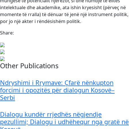
mungesë të potencialit njerëzor, si dhe humbje të elitës
intelektuale dhe akademike, ata ishin kryesisht (përveç në
momente të rralla) të dënuar të jenë një instrument politik,
por jo një akter i rëndësishëm politik.
Share:
Other Publications
Ndryshimi i Rrymave: Çfarë nënkupton
forcimi i opozitës për dialogun Kosovë–
Serbi
Dialogu kundër rrjedhës nëgjendje
pezullimi; Dialogu i udhëhequr nga gratë në