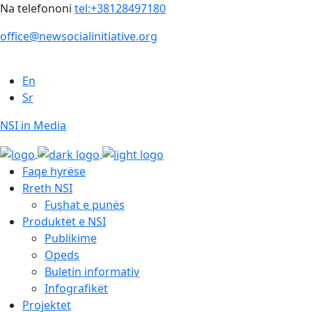
Na telefononi
tel:+38128497180
office@newsocialinitiative.org
En
Sr
NSI in Media
Faqe hyrëse
Rreth NSI
Fushat e punës
Produktet e NSI
Publikime
Opeds
Buletin informativ
Infografikët
Projektet