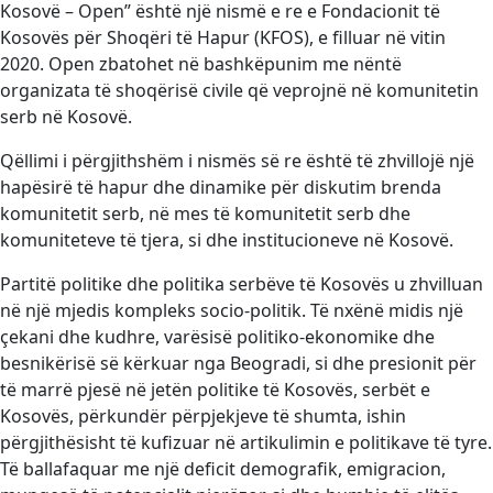
Kosovë – Open” është një nismë e re e Fondacionit të
Kosovës për Shoqëri të Hapur (KFOS), e filluar në vitin
2020. Open zbatohet në bashkëpunim me nëntë
organizata të shoqërisë civile që veprojnë në komunitetin
serb në Kosovë.
Qëllimi i përgjithshëm i nismës së re është të zhvillojë një
hapësirë të hapur dhe dinamike për diskutim brenda
komunitetit serb, në mes të komunitetit serb dhe
komuniteteve të tjera, si dhe institucioneve në Kosovë.
Partitë politike dhe politika serbëve të Kosovës u zhvilluan
në një mjedis kompleks socio-politik. Të nxënë midis një
çekani dhe kudhre, varësisë politiko-ekonomike dhe
besnikërisë së kërkuar nga Beogradi, si dhe presionit për
të marrë pjesë në jetën politike të Kosovës, serbët e
Kosovës, përkundër përpjekjeve të shumta, ishin
përgjithësisht të kufizuar në artikulimin e politikave të tyre.
Të ballafaquar me një deficit demografik, emigracion,