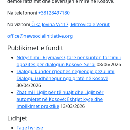
demokratizimit dhe qeverisjen e mirë në Kosovë.
Na telefononi
+38128497180
Na vizitoni
Čika Jovina V/117, Mitrovica e Veriut
office@newsocialinitiative.org
Publikimet e fundit
Ndryshimi i Rrymave: Çfarë nënkupton forcimi i
opozitës për dialogun Kosovë–Serbi
08/06/2026
Dialogu kundër rrjedhës nëgjendje pezullimi;
Dialogu i udhëhequr nga gratë në Kosovë
30/04/2026
Zbatimi i Ligjit për të huajt dhe Ligjit për
automjetet në Kosovë: Ështjet kyçe dhe
implikimet praktike
13/03/2026
Lidhjet
Faqe hyrëse