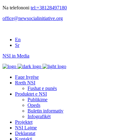
Na telefononi
tel:+38128497180
office@newsocialinitiative.org
En
Sr
NSI in Media
Faqe hyrëse
Rreth NSI
Fushat e punës
Produktet e NSI
Publikime
Opeds
Buletin informativ
Infografikët
Projektet
NSI Lajme
Deklaratat
Kontakti