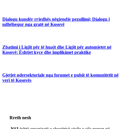
Dialogu kundër rrjedhës nëgjendje pezullimi; Dialogu i
udhëhequr nga gratë në Kosovë
Zbatimi i Ligjit për të huajt dhe Ligjit për automjetet në
Kosovë: Ështjet kyçe dhe implikimet praktike
Gjetjet ndersektoriale nga forumet e pulsit të komunitetit në
veri të Kosovës
Rreth nesh
NSI
është organizatë e shoqërisë civile e cila punon në