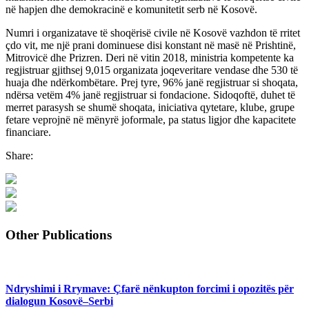
në hapjen dhe demokracinë e komunitetit serb në Kosovë.
Numri i organizatave të shoqërisë civile në Kosovë vazhdon të rritet
çdo vit, me një prani dominuese disi konstant në masë në Prishtinë,
Mitrovicë dhe Prizren. Deri në vitin 2018, ministria kompetente ka
regjistruar gjithsej 9,015 organizata joqeveritare vendase dhe 530 të
huaja dhe ndërkombëtare. Prej tyre, 96% janë regjistruar si shoqata,
ndërsa vetëm 4% janë regjistruar si fondacione. Sidoqoftë, duhet të
merret parasysh se shumë shoqata, iniciativa qytetare, klube, grupe
fetare veprojnë në mënyrë joformale, pa status ligjor dhe kapacitete
financiare.
Share:
Other Publications
Ndryshimi i Rrymave: Çfarë nënkupton forcimi i opozitës për
dialogun Kosovë–Serbi