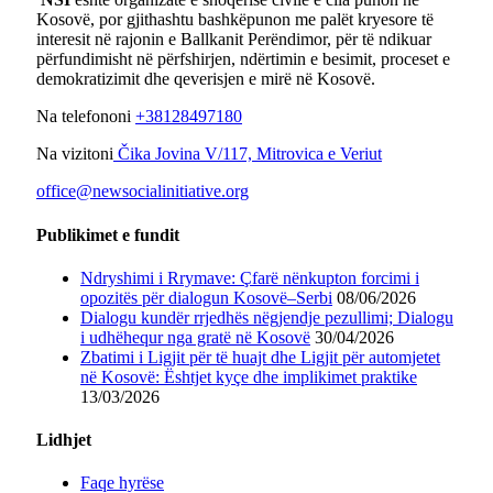
Kosovë, por gjithashtu bashkëpunon me palët kryesore të
interesit në rajonin e Ballkanit Perëndimor, për të ndikuar
përfundimisht në përfshirjen, ndërtimin e besimit, proceset e
demokratizimit dhe qeverisjen e mirë në Kosovë.
Na telefononi
+38128497180
Na vizitoni
Čika Jovina V/117, Mitrovica e Veriut
office@newsocialinitiative.org
Publikimet e fundit
Ndryshimi i Rrymave: Çfarë nënkupton forcimi i
opozitës për dialogun Kosovë–Serbi
08/06/2026
Dialogu kundër rrjedhës nëgjendje pezullimi; Dialogu
i udhëhequr nga gratë në Kosovë
30/04/2026
Zbatimi i Ligjit për të huajt dhe Ligjit për automjetet
në Kosovë: Ështjet kyçe dhe implikimet praktike
13/03/2026
Lidhjet
Faqe hyrëse