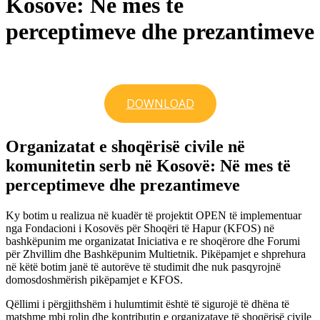
Kosovë: Në mes të
perceptimeve dhe prezantimeve
DOWNLOAD
Organizatat e shoqërisë civile në
komunitetin serb në Kosovë: Në mes të
perceptimeve dhe prezantimeve
Ky botim u realizua në kuadër të projektit OPEN të implementuar
nga Fondacioni i Kosovës për Shoqëri të Hapur (KFOS) në
bashkëpunim me organizatat Iniciativa e re shoqërore dhe Forumi
për Zhvillim dhe Bashkëpunim Multietnik. Pikëpamjet e shprehura
në këtë botim janë të autorëve të studimit dhe nuk pasqyrojnë
domosdoshmërish pikëpamjet e KFOS.
Qëllimi i përgjithshëm i hulumtimit është të sigurojë të dhëna të
matshme mbi rolin dhe kontributin e organizatave të shoqërisë civile