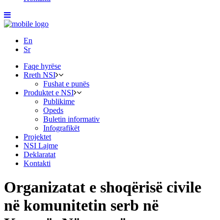
En
Sr
Faqe hyrëse
Rreth NSI
Fushat e punës
Produktet e NSI
Publikime
Opeds
Buletin informativ
Infografikët
Projektet
NSI Lajme
Deklaratat
Kontakti
Organizatat e shoqërisë civile
në komunitetin serb në