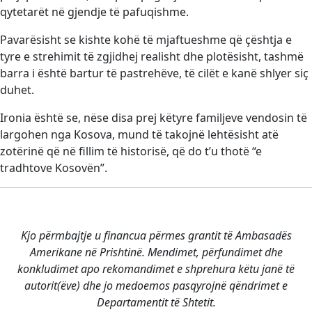
qytetarët në gjendje të pafuqishme.
Pavarësisht se kishte kohë të mjaftueshme që çështja e
tyre e strehimit të zgjidhej realisht dhe plotësisht, tashmë
barra i është bartur të pastrehëve, të cilët e kanë shlyer siç
duhet.
Ironia është se, nëse disa prej këtyre familjeve vendosin të
largohen nga Kosova, mund të takojnë lehtësisht atë
zotërinë që në fillim të historisë, që do t’u thotë “e
tradhtove Kosovën”.
Kjo përmbajtje u financua përmes grantit të Ambasadës
Amerikane në Prishtinë. Mendimet, përfundimet dhe
konkludimet apo rekomandimet e shprehura këtu janë të
autorit(ëve) dhe jo medoemos pasqyrojnë qëndrimet e
Departamentit të Shtetit.