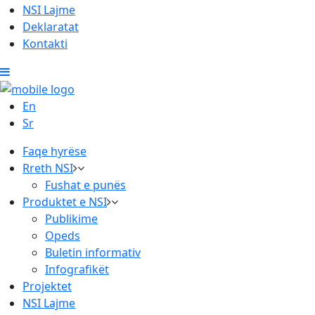
NSI Lajme
Deklaratat
Kontakti
En
Sr
Faqe hyrëse
Rreth NSI
Fushat e punës
Produktet e NSI
Publikime
Opeds
Buletin informativ
Infografikët
Projektet
NSI Lajme