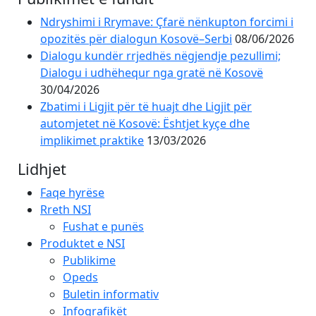
Ndryshimi i Rrymave: Çfarë nënkupton forcimi i
opozitës për dialogun Kosovë–Serbi
08/06/2026
Dialogu kundër rrjedhës nëgjendje pezullimi;
Dialogu i udhëhequr nga gratë në Kosovë
30/04/2026
Zbatimi i Ligjit për të huajt dhe Ligjit për
automjetet në Kosovë: Ështjet kyçe dhe
implikimet praktike
13/03/2026
Lidhjet
Faqe hyrëse
Rreth NSI
Fushat e punës
Produktet e NSI
Publikime
Opeds
Buletin informativ
Infografikët