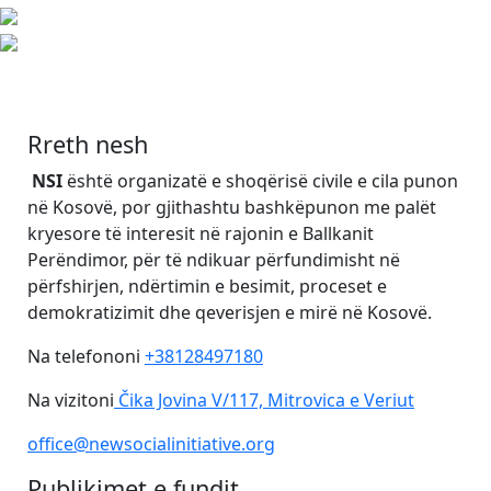
Rreth nesh
NSI
është organizatë e shoqërisë civile e cila punon
në Kosovë, por gjithashtu bashkëpunon me palët
kryesore të interesit në rajonin e Ballkanit
Perëndimor, për të ndikuar përfundimisht në
përfshirjen, ndërtimin e besimit, proceset e
demokratizimit dhe qeverisjen e mirë në Kosovë.
Na telefononi
+38128497180
Na vizitoni
Čika Jovina V/117, Mitrovica e Veriut
office@newsocialinitiative.org
Publikimet e fundit