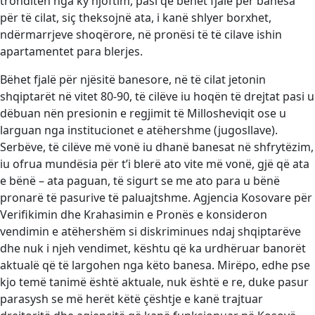
tronditën nga ky njoftim, pasi që bëhet fjalë për banesa
për të cilat, siç theksojnë ata, i kanë shlyer borxhet,
ndërmarrjeve shoqërore, në pronësi të të cilave ishin
apartamentet para blerjes.
Bëhet fjalë për njësitë banesore, në të cilat jetonin
shqiptarët në vitet 80-90, të cilëve iu hoqën të drejtat pasi u
dëbuan nën presionin e regjimit të Millosheviqit ose u
larguan nga institucionet e atëhershme (jugosllave).
Serbëve, të cilëve më vonë iu dhanë banesat në shfrytëzim,
iu ofrua mundësia për t’i blerë ato vite më vonë, gjë që ata
e bënë – ata paguan, të sigurt se me ato para u bënë
pronarë të pasurive të paluajtshme. Agjencia Kosovare për
Verifikimin dhe Krahasimin e Pronës e konsideron
vendimin e atëhershëm si diskriminues ndaj shqiptarëve
dhe nuk i njeh vendimet, kështu që ka urdhëruar banorët
aktualë që të largohen nga këto banesa. Mirëpo, edhe pse
kjo temë tanimë është aktuale, nuk është e re, duke pasur
parasysh se më herët këtë çështje e kanë trajtuar