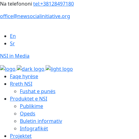
Na telefononi
tel:+38128497180
office@newsocialinitiative.org
En
Sr
NSI in Media
Faqe hyrëse
Rreth NSI
Fushat e punës
Produktet e NSI
Publikime
Opeds
Buletin informativ
Infografikët
Projektet