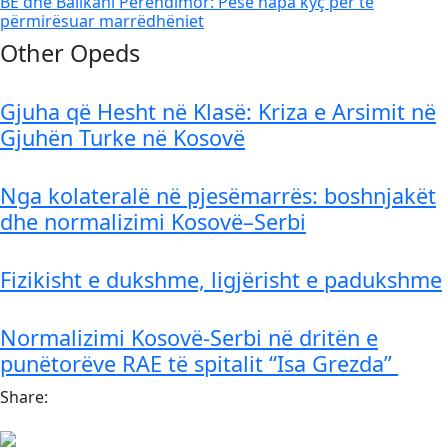
BE dhe Ballkani Perëndimor: Pesë hapa kyç për të
përmirësuar marrëdhëniet
Other Opeds
Gjuha që Hesht në Klasë: Kriza e Arsimit në
Gjuhën Turke në Kosovë
Nga kolateralë në pjesëmarrës: boshnjakët
dhe normalizimi Kosovë–Serbi
Fizikisht e dukshme, ligjërisht e padukshme
Normalizimi Kosovë-Serbi në dritën e
punëtorëve RAE të spitalit “Isa Grezda”
Share: