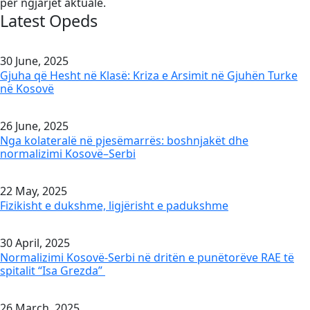
për ngjarjet aktuale.
Latest Opeds
30 June, 2025
Gjuha që Hesht në Klasë: Kriza e Arsimit në Gjuhën Turke
në Kosovë
26 June, 2025
Nga kolateralë në pjesëmarrës: boshnjakët dhe
normalizimi Kosovë–Serbi
22 May, 2025
Fizikisht e dukshme, ligjërisht e padukshme
30 April, 2025
Normalizimi Kosovë-Serbi në dritën e punëtorëve RAE të
spitalit “Isa Grezda”
26 March, 2025