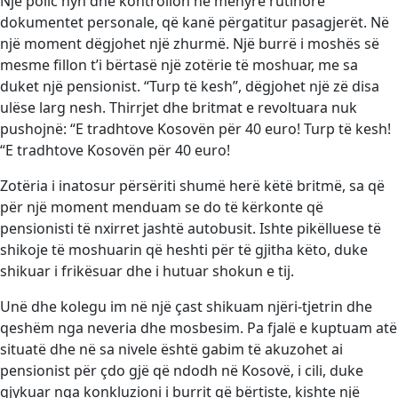
Një polic hyn dhe kontrollon në mënyrë rutinore
dokumentet personale, që kanë përgatitur pasagjerët. Në
një moment dëgjohet një zhurmë. Një burrë i moshës së
mesme fillon t’i bërtasë një zotërie të moshuar, me sa
duket një pensionist. “Turp të kesh”, dëgjohet një zë disa
ulëse larg nesh. Thirrjet dhe britmat e revoltuara nuk
pushojnë: “E tradhtove Kosovën për 40 euro! Turp të kesh!
“E tradhtove Kosovën për 40 euro!
Zotëria i inatosur përsëriti shumë herë këtë britmë, sa që
për një moment menduam se do të kërkonte që
pensionisti të nxirret jashtë autobusit. Ishte pikëlluese të
shikoje të moshuarin që heshti për të gjitha këto, duke
shikuar i frikësuar dhe i hutuar shokun e tij.
Unë dhe kolegu im në një çast shikuam njëri-tjetrin dhe
qeshëm nga neveria dhe mosbesim. Pa fjalë e kuptuam atë
situatë dhe në sa nivele është gabim të akuzohet ai
pensionist për çdo gjë që ndodh në Kosovë, i cili, duke
gjykuar nga konkluzioni i burrit që bërtiste, kishte një