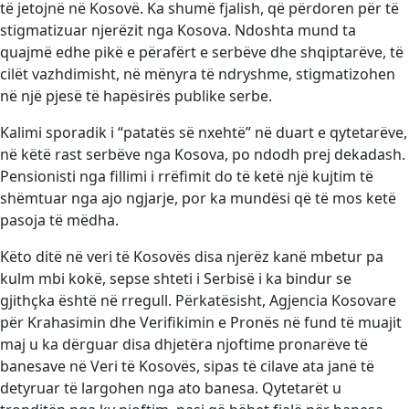
të jetojnë në Kosovë. Ka shumë fjalish, që përdoren për të
stigmatizuar njerëzit nga Kosova. Ndoshta mund ta
quajmë edhe pikë e përafërt e serbëve dhe shqiptarëve, të
cilët vazhdimisht, në mënyra të ndryshme, stigmatizohen
në një pjesë të hapësirës publike serbe.
Kalimi sporadik i “patatës së nxehtë” në duart e qytetarëve,
në këtë rast serbëve nga Kosova, po ndodh prej dekadash.
Pensionisti nga fillimi i rrëfimit do të ketë një kujtim të
shëmtuar nga ajo ngjarje, por ka mundësi që të mos ketë
pasoja të mëdha.
Këto ditë në veri të Kosovës disa njerëz kanë mbetur pa
kulm mbi kokë, sepse shteti i Serbisë i ka bindur se
gjithçka është në rregull. Përkatësisht, Agjencia Kosovare
për Krahasimin dhe Verifikimin e Pronës në fund të muajit
maj u ka dërguar disa dhjetëra njoftime pronarëve të
banesave në Veri të Kosovës, sipas të cilave ata janë të
detyruar të largohen nga ato banesa. Qytetarët u