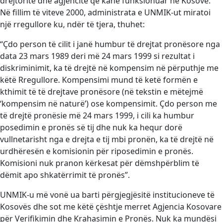
drejtoritë dhe agjencitë që kanë funksionuar në Kosovë.
Në fillim të viteve 2000, administrata e UNMIK-ut miratoi
një rregullore ku, ndër të tjera, thuhet:
“Çdo person të cilit i janë humbur të drejtat pronësore nga
data 23 mars 1989 deri më 24 mars 1999 si rezultat i
diskriminimit, ka të drejtë në kompensim në përputhje me
këtë Rregullore. Kompensimi mund të ketë formën e
kthimit të të drejtave pronësore (në tekstin e mëtejmë
‘kompensim në naturë’) ose kompensimit. Çdo person me
të drejtë pronësie më 24 mars 1999, i cili ka humbur
posedimin e pronës së tij dhe nuk ka hequr dorë
vullnetarisht nga e drejta e tij mbi pronën, ka të drejtë në
urdhëresën e komisionin për riposedimin e pronës.
Komisioni nuk pranon kërkesat për dëmshpërblim të
dëmit apo shkatërrimit të pronës”.
UNMIK-u më vonë ua barti përgjegjësitë institucioneve të
Kosovës dhe sot me këtë çështje merret Agjencia Kosovare
për Verifikimin dhe Krahasimin e Pronës. Nuk ka mundësi