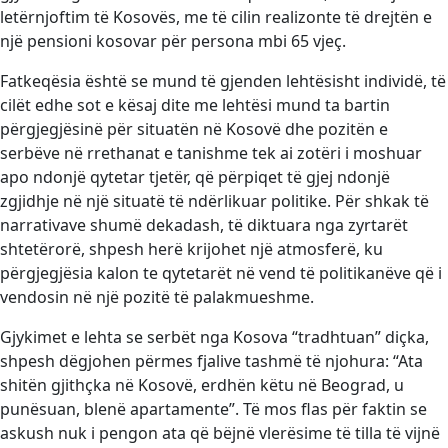
letërnjoftim të Kosovës, me të cilin realizonte të drejtën e
një pensioni kosovar për persona mbi 65 vjeç.
Fatkeqësia është se mund të gjenden lehtësisht individë, të
cilët edhe sot e kësaj dite me lehtësi mund ta bartin
përgjegjësinë për situatën në Kosovë dhe pozitën e
serbëve në rrethanat e tanishme tek ai zotëri i moshuar
apo ndonjë qytetar tjetër, që përpiqet të gjej ndonjë
zgjidhje në një situatë të ndërlikuar politike. Për shkak të
narrativave shumë dekadash, të diktuara nga zyrtarët
shtetërorë, shpesh herë krijohet një atmosferë, ku
përgjegjësia kalon te qytetarët në vend të politikanëve që i
vendosin në një pozitë të palakmueshme.
Gjykimet e lehta se serbët nga Kosova “tradhtuan” diçka,
shpesh dëgjohen përmes fjalive tashmë të njohura: “Ata
shitën gjithçka në Kosovë, erdhën këtu në Beograd, u
punësuan, blenë apartamente”. Të mos flas për faktin se
askush nuk i pengon ata që bëjnë vlerësime të tilla të vijnë