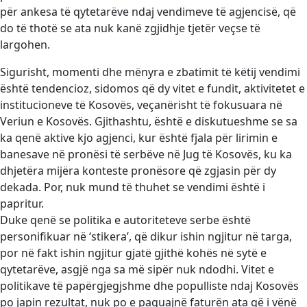
për ankesa të qytetarëve ndaj vendimeve të agjencisë, që
do të thotë se ata nuk kanë zgjidhje tjetër veçse të
largohen.
Sigurisht, momenti dhe mënyra e zbatimit të këtij vendimi
është tendencioz, sidomos që dy vitet e fundit, aktivitetet e
institucioneve të Kosovës, veçanërisht të fokusuara në
Veriun e Kosovës. Gjithashtu, është e diskutueshme se sa
ka qenë aktive kjo agjenci, kur është fjala për lirimin e
banesave në pronësi të serbëve në Jug të Kosovës, ku ka
dhjetëra mijëra konteste pronësore që zgjasin për dy
dekada. Por, nuk mund të thuhet se vendimi është i
papritur.
Duke qenë se politika e autoriteteve serbe është
personifikuar në ‘stikera’, që dikur ishin ngjitur në targa,
por në fakt ishin ngjitur gjatë gjithë kohës në sytë e
qytetarëve, asgjë nga sa më sipër nuk ndodhi. Vitet e
politikave të papërgjegjshme dhe populliste ndaj Kosovës
po japin rezultat, nuk po e paguajnë faturën ata që i vënë