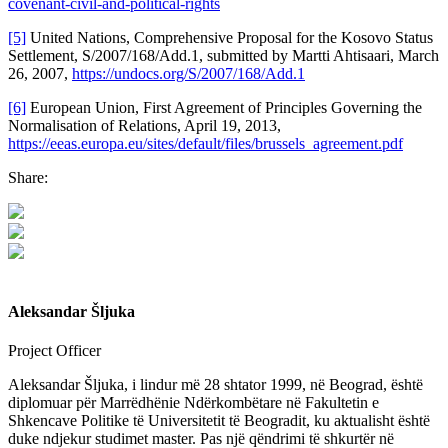
covenant-civil-and-political-rights
[5]
United Nations, Comprehensive Proposal for the Kosovo Status
Settlement, S/2007/168/Add.1, submitted by Martti Ahtisaari, March
26, 2007,
https://undocs.org/S/2007/168/Add.1
[6]
European Union, First Agreement of Principles Governing the
Normalisation of Relations, April 19, 2013,
https://eeas.europa.eu/sites/default/files/brussels_agreement.pdf
Share:
Aleksandar Šljuka
Project Officer
Aleksandar Šljuka, i lindur më 28 shtator 1999, në Beograd, është
diplomuar për Marrëdhënie Ndërkombëtare në Fakultetin e
Shkencave Politike të Universitetit të Beogradit, ku aktualisht është
duke ndjekur studimet master. Pas një qëndrimi të shkurtër në