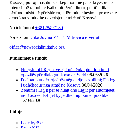
Kosovë, por gjithashtu bashkëpunon me palët kryesore të
interesit në rajonin e Ballkanit Perëndimor, për të ndikuar
përfundimisht në përfshirjen, ndërtimin e besimit, proceset e
demokratizimit dhe qeverisjen e mirë në Kosovë.
Na telefononi
+38128497180
Na vizitoni
Čika Jovina V/117, Mitrovica e Veriut
office@newsocialinitiative.org
Publikimet e fundit
Ndryshimi i Rrymave: Çfarë nënkupton forcimi i
opozitës për dialogun Kosovë–Serbi
08/06/2026
Dialogu kundër rrjedhës nëgjendje pezullimi; Dialogu
i udhëhequr nga gratë në Kosovë
30/04/2026
Zbatimi i Ligjit për të huajt dhe Ligjit për automjetet
në Kosovë: Ështjet kyçe dhe implikimet praktike
13/03/2026
Lidhjet
Faqe hyrëse
Rreth NSI