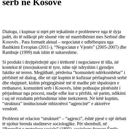
serb në Kosovë
Dialogu, i kuptuar si mjet për tejkalimin e problemeve nga të dyja
palët, do të ndikojë për shumë vite në marrëdhëniet mes Serbisë dhe
Kosovës . Para formatit aktual – negociatat e udhëhequra nga
Bashkimi Evropian (2011-), “Negociatat e Vjenës” (2005-2007) dhe
Rambuje (1999) nuk ishin të suksesshme.
Si produkt i drejtpërdrejtë apo i tërthortë i negociatave të tilla, në
kontekst të (mos)suksesit të tyre, ishte një ndryshim i gjendjes
faktike në terren. Megjithatë, përderisa “komuniteti ndërkombëtar” i
përfshirë në dialog, dhe në një kuptim të kufizuar përfaqësuesit serbë
dhe shqiptarë, kishin përgjegjësinë më të madhe për shpalosjen e
rrethanave, komuniteti serb i Kosovës, ishte pothuajse plotësisht i
përjashtuar nga procesi, madje edhe kur u përfshi, në parim, ndikimi
i saj në rezultatin përfundimtar ishte inekzistent. Në këtë kuptim,
“struktura” institucionale mbizotëroi “agjencinë” e aktorëve
vendorë.
Problemi në relacion “strukturë” – “agjenci”, është pjesë e një debati
të njohur brenda studimeve sociologjike. Për shembull, në
“Rregullat e metodave sociale” (1895), sociologu francez Émile