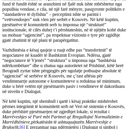
fund të fundit është se aranzhimi në fjalë nuk ishte mbështetur nga
popullsia vendase, e cila, në një farë mënyre, pasqyronte politikën e
“standardeve të dyfishta” – perceptimi ishte se parimi i
“vetëvendosjes” nuk vlen për serbët e Kosovës. Në këtë kuptim,
pjesëtarëve të komunitetit serb iu imponua një “strukturë”
institucionale, të cilës duhej t’i përshtateshin, në të njëjtën kohë duke
ua mohuar “agjencinë”, pa respektuar vizionin e tyre për zgjidhje
gjatë zbatimit të një plani të parapërgatitur.
Vazhdimësia e kësaj qasjeje u ruajt edhe pas “transferimit” të
negociatave në kuadër të Bashkimit Evropian. Ndërsa, gjatë
“negociatave të Vjenës” “struktura” u imponua nga “bashkësia
ndërkombëtare” dhe u zbatua nga autoritetet në Prishtinë, këtë herë
Beogradi zyrtar ishte përgjegjës për ngufatje pothuajse absolute të
“agjencisë” së serbëve të Kosovës, me ç’rast aftësia për
vendimmarrje autonome e komuniteteve u reduktua në minimum,
duke u bërë vetëm një pjesëmarrës pasiv i vendimeve të dakorduara
në nivelin e Dialogut.
Në këtë kuptim, një shembull i qartë i kësaj praktike mishërohet
përmes integrimit të komunitetit serb në Veri në sistemin e Kosovës,
duke përfshirë pjesëmarrjen në zgjedhjet lokale, si rezultat i
Marrëveshjes së Parë mbi Parimet që Rregullojnë Normalizimin e
Marrëdhënieve,
përkatësisht të ashtuquajturën
Marrëveshje e
Brukselit
.
[6]
E prezantuar nga ndërmjetësi i Dialogut si simbol i