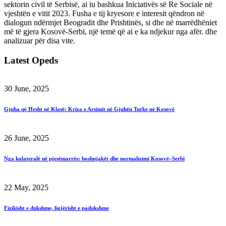
sektorin civil të Serbisë, ai iu bashkua Iniciativës së Re Sociale në
vjeshtën e vitit 2023. Fusha e tij kryesore e interesit qëndron në
dialogun ndërmjet Beogradit dhe Prishtinës, si dhe në marrëdhëniet
më të gjera Kosovë-Serbi, një temë që ai e ka ndjekur nga afër. dhe
analizuar për disa vite.
Latest Opeds
30 June, 2025
Gjuha që Hesht në Klasë: Kriza e Arsimit në Gjuhën Turke në Kosovë
26 June, 2025
Nga kolateralë në pjesëmarrës: boshnjakët dhe normalizimi Kosovë–Serbi
22 May, 2025
Fizikisht e dukshme, ligjërisht e padukshme