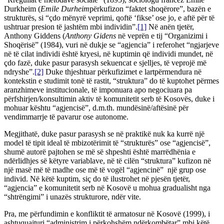
Durkheim (
Emile Durheim
përkufizon “faktet shoqërore”, bazën e
strukturës, si “çdo mënyrë veprimi, qoftë ‘fikse’ ose jo, e aftë për të
ushtruar presion të jashtëm mbi individin”.
[1]
Në anën tjetër,
Anthony Giddens (
Anthony Gidens
në veprën e tij “Organizimi i
Shoqërisë” (1984), vuri në dukje se “agjencia” i referohet “ngjarjeve
në të cilat individi është kryesi, në kuptimin që individi mundet, në
çdo fazë, duke pasur parasysh sekuencat e sjelljes, të veprojë më
ndryshe”.
[2]
Duke thjeshtuar përkufizimet e lartpërmendura në
kontekstin e studimit tonë të rastit, “struktura” do të kuptohet përmes
aranzhimeve institucionale, të imponuara apo negociuara pa
përfshirjen/konsultimin aktiv të komunitetit serb të Kosovës, duke i
mohuar kështu “agjencisë”, d.m.th. mundësinë/aftësinë për
vendimmarrje të pavarur ose autonome.
Megjithatë, duke pasur parasysh se në praktikë nuk ka kurrë një
model të tipit ideal të mbizotërimit të “strukturës” ose “agjencisë”,
shumë autorë pajtohen se më së shpeshti është marrëdhënia e
ndërlidhjes së këtyre variablave, në të cilën “struktura” kufizon në
një masë më të madhe ose më të vogël “agjencinë” një grup ose
individ. Në këtë kuptim, siç do të ilustrohet në pjesën tjetër,
“agjencia” e komunitetit serb në Kosovë u mohua gradualisht nga
“shtrëngimi” i unazës strukturore, ndër vite.
Pra, me përfundimin e konfliktit të armatosur në Kosovë (1999), i
ashtuquajturi “administrim i përkohshëm ndërkombëtar” mbi këtë