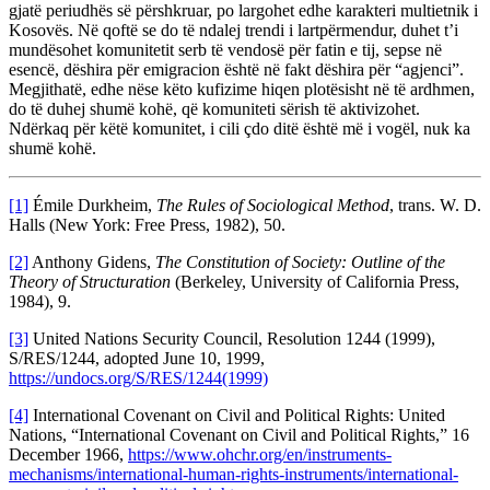
gjatë periudhës së përshkruar, po largohet edhe karakteri multietnik i
Kosovës. Në qoftë se do të ndalej trendi i lartpërmendur, duhet t’i
mundësohet komunitetit serb të vendosë për fatin e tij, sepse në
esencë, dëshira për emigracion është në fakt dëshira për “agjenci”.
Megjithatë, edhe nëse këto kufizime hiqen plotësisht në të ardhmen,
do të duhej shumë kohë, që komuniteti sërish të aktivizohet.
Ndërkaq për këtë komunitet, i cili çdo ditë është më i vogël, nuk ka
shumë kohë.
[1]
Émile Durkheim,
The Rules of Sociological Method
, trans. W. D.
Halls (New York: Free Press, 1982), 50.
[2]
Anthony Gidens,
The Constitution of Society: Outline of the
Theory of Structuration
(Berkeley, University of California Press,
1984), 9.
[3]
United Nations Security Council, Resolution 1244 (1999),
S/RES/1244, adopted June 10, 1999,
https://undocs.org/S/RES/1244(1999)
[4]
International Covenant on Civil and Political Rights: United
Nations, “International Covenant on Civil and Political Rights,” 16
December 1966,
https://www.ohchr.org/en/instruments-
mechanisms/international-human-rights-instruments/international-