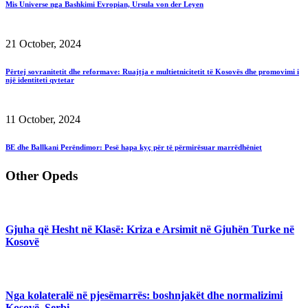
Mis Universe nga Bashkimi Evropian, Ursula von der Leyen
21 October, 2024
Përtej sovranitetit dhe reformave: Ruajtja e multietnicitetit të Kosovës dhe promovimi i
një identiteti qytetar
11 October, 2024
BE dhe Ballkani Perëndimor: Pesë hapa kyç për të përmirësuar marrëdhëniet
Other Opeds
Gjuha që Hesht në Klasë: Kriza e Arsimit në Gjuhën Turke në
Kosovë
Nga kolateralë në pjesëmarrës: boshnjakët dhe normalizimi
Kosovë–Serbi