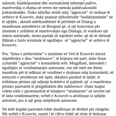
suksesit, bashkëpunimit dhe normalizimit ndërmjet palëve,
marrëveshja u zbatua në terren me metoda jashtëzakonisht
jodemokratike. Duke mbyllur sërish ndaj “agjencisë” së mohuar të
serbëve të Kosovës, duke pranuar njëkohësisht “bashkëpunimin” në
të njëjtën , aktorët ndërkombëtarë të përfshirë në Dialog u
mundësuan autoriteteve në Beograd që, si një koncesion për
zbatimin e zellshëm të marrëveshjes nga Dialogu, të vendoset një
sistem autokratik, mono-partiak në mjediset serbe, që do të shënojë
fillimin e fazës terminale të ngulfatjes së “agjencisë” së serbëve të
Kosovës.
Pra, “kriza e përhershme” e tanishme në Veri të Kosovës inicioi
shpërbërjen e disa “strukturave”, të krijuara më parë, duke liruar
zyrtarisht “agjencinë” e komunitetit serb. Megjithatë, intensiteti i
ngulfatjes së vendimmarrjes autonome, ose më mirë me thënë,
mundësia për të ndikuar në vendimet e drejtuara ndaj komunitetit, në
mënyrën e përshkruar më sipër, shkaktoi paralizë të njëjtë, të
reflektuar përmes një ndjenje kolektive të pajtimit, që u manifestua
përmes pasivitetit të përgjithshëm dhe indiferencë. Duke luajtur
vetëm rolin e pjesëmarrësit të luhatjeve “strukturore” në nivelet më
të larta vendimmarrëse, serbët e Kosovës u atrofizuan si subjekt
autonom, pra si një grup subjektesh autonome.
Në këtë kuptim pasiviteti është shndërruar në dëshirë për emigrim.
Me serbët e Kosovës, numri i të cilëve është në rënie të theksuar