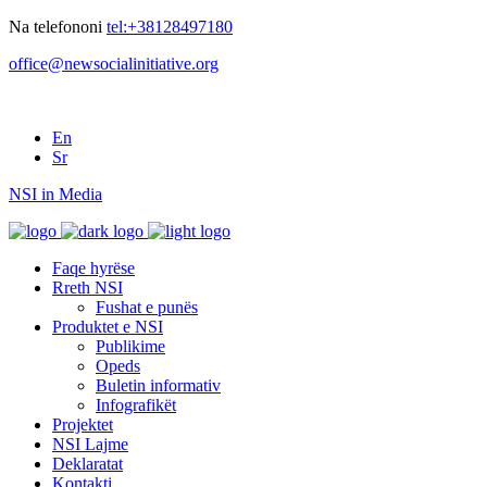
Na telefononi
tel:+38128497180
office@newsocialinitiative.org
En
Sr
NSI in Media
Faqe hyrëse
Rreth NSI
Fushat e punës
Produktet e NSI
Publikime
Opeds
Buletin informativ
Infografikët
Projektet
NSI Lajme
Deklaratat
Kontakti