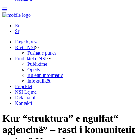
En
Sr
Faqe hyrëse
Rreth NSI
Fushat e punës
Produktet e NSI
Publikime
Opeds
Buletin informativ
Infografikët
Projektet
NSI Lajme
Deklaratat
Kontakti
Kur “struktura” e ngulfat“
agjencinë” – rasti i komunitetit