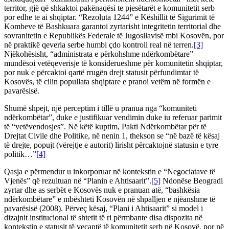
territor, gjë që shkaktoi pakënaqësi te pjesëtarët e komunitetit serb
por edhe te ai shqiptar. “Rezoluta 1244” e Këshillit të Sigurimit të
Kombeve të Bashkuara garantoi zyrtarisht integritetin territorial dhe
sovranitetin e Republikës Federale të Jugosllavisë mbi Kosovën, por
në praktikë qeveria serbe humbi çdo kontroll real në terren.
[3]
Njëkohësisht, “administrata e përkohshme ndërkombëtare”
mundësoi vetëqeverisje të konsiderueshme për komunitetin shqiptar,
por nuk e përcaktoi qartë rrugën drejt statusit përfundimtar të
Kosovës, të cilin popullata shqiptare e pranoi vetëm në formën e
pavarësisë.
Shumë shpejt, një perceptim i tillë u pranua nga “komuniteti
ndërkombëtar”, duke e justifikuar vendimin duke iu referuar parimit
të “vetëvendosjes”. Në këtë kuptim, Pakti Ndërkombëtar për të
Drejtat Civile dhe Politike, në nenin 1, thekson se “në bazë të kësaj
të drejte, popujt (vërejtje e autorit) lirisht përcaktojnë statusin e tyre
politik…”
[4]
Qasja e përmendur u inkorporuar në kontekstin e “Negociatave të
Vjenës” që rezultuan në “Planin e Ahtisaarit”.
[5]
Ndonëse Beogradi
zyrtar dhe as serbët e Kosovës nuk e pranuan atë, “bashkësia
ndërkombëtare” e mbështeti Kosovën në shpalljen e njëanshme të
pavarësisë (2008). Përveç kësaj, “Plani i Ahtisaarit” si model i
dizajnit institucional të shtetit të ri përmbante disa dispozita në
kontekstin e statusit të veçantë të komunitetit serb në Kosovë, por në