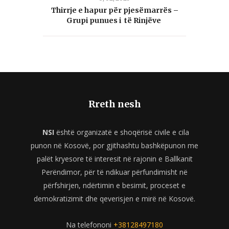
Thirrje e hapur për pjesëmarrës –
Grupi punues i të Rinjëve
Rreth nesh
NSI
është organizatë e shoqërisë civile e cila
punon në Kosovë, por gjithashtu bashkëpunon me
palët kryesore të interesit në rajonin e Ballkanit
Perëndimor, për të ndikuar përfundimisht në
përfshirjen, ndërtimin e besimit, proceset e
demokratizimit dhe qeverisjen e mirë në Kosovë.
Na telefononi
+38128497180