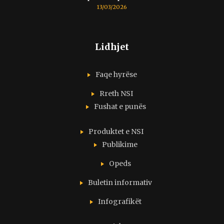
13/03/2026
Lidhjet
Faqe hyrëse
Rreth NSI
Fushat e punës
Produktet e NSI
Publikime
Opeds
Buletin informativ
Infografikët