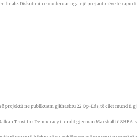
 finale. Diskutimin e moderuar nga një prej autorëve të raporti
së projektit ne publikuam gjithashtu 22 Op-Eds, të cilët mund ti gj
Balkan Trust for Democracy i fondit gjerman Marshall të SHBA-s