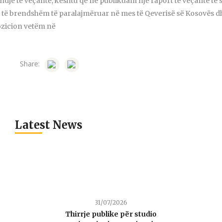
je të veçantë, kështu që ne publikuam një raport të veçantë të s
t të brendshëm të paralajmëruar në mes të Qeverisë së Kosovës d
ozicion vetëm në
Share:
Latest News
31/07/2026
Thirrje publike për studio