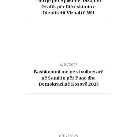
Thirrje për Aplikime: Dizajner
Grafik për Rifreskimin e
Identitetit Vizual të NSI
6/10/2025
Bashkohuni me ne si vullnetarë
në Samitin për Paqe dhe
Demokraci në Kosovë 2025
6/02/2025