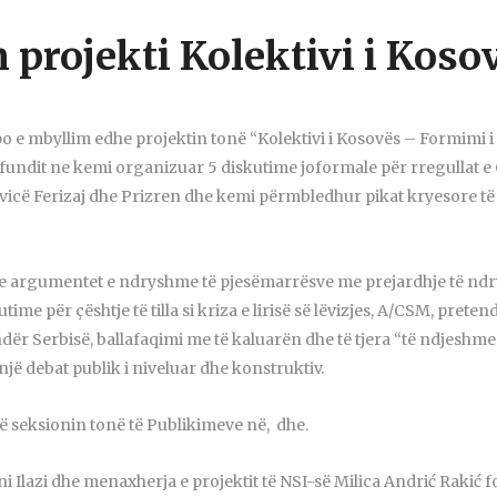
 projekti Kolektivi i Koso
o e mbyllim edhe projektin tonë “Kolektivi i Kosovës – Formimi i
e fundit ne kemi organizuar 5 diskutime joformale për rregullat
ovicë Ferizaj dhe Prizren dhe kemi përmbledhur pikat kryesore t
 argumentet e ndryshme të pjesëmarrësve me prejardhje të ndry
me për çështje të tilla si kriza e lirisë së lëvizjes, A/CSM, preten
r Serbisë, ballafaqimi me të kaluarën dhe të tjera “të ndjeshme”
ë debat publik i niveluar dhe konstruktiv.
ë seksionin tonë të Publikimeve në, dhe.
 Ilazi dhe menaxherja e projektit të NSI-së Milica Andrić Rakić f