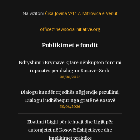
Na vizitoni
Čika Jovina V/117, Mitrovica e Veriut
office@newsocialinitiative.org
Publikimet e fundit
Ndryshimi i Rrymave: Çfarë nënkupton forcimi
i opozitës për dialogun Kosovë–Serbi
08/06/2026
Dialogu kundër rrjedhës nëgjendje pezullimi;
Dialogu i udhëhequr nga gratë në Kosovë
30/04/2026
Zbatimi i Ligjit për të huajt dhe Ligjit për
automjetet në Kosovë: Ështjet kyçe dhe
implikimet praktike