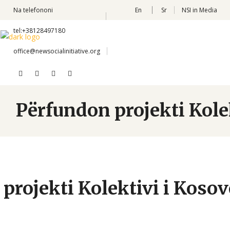
Na telefononi
En
Sr
NSI in Media
tel:+38128497180
office@newsocialinitiative.org
Përfundon projekti Kole
projekti Kolektivi i Kosov