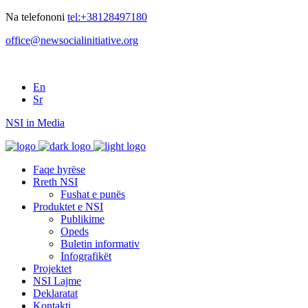
Na telefononi
tel:+38128497180
office@newsocialinitiative.org
En
Sr
NSI in Media
Faqe hyrëse
Rreth NSI
Fushat e punës
Produktet e NSI
Publikime
Opeds
Buletin informativ
Infografikët
Projektet
NSI Lajme
Deklaratat
Kontakti