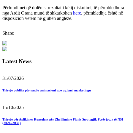
Përfundimet që dolën si rezultat i këtij diskutimi, të përmbledhura
nga Ardit Orana mund të shkarkohen
here
, përmbledhja është në
dispozicion vetëm në gjuhën angleze.
Share:
Latest News
31/07/2026
Thirrje publike për studio animacioni apo agjenci marketingu
15/10/2025
Thirrje për Aplikime: Konsulent për Zhvillimin e Planit Strategjik Pesëvjeçar të NSI
(2026–2030)