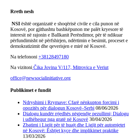
Rreth nesh
NSI
është organizatë e shoqërisë civile e cila punon në
Kosovë, por gjithashtu bashkëpunon me palët kryesore të
interesit në rajonin e Ballkanit Perëndimor, për të ndikuar
përfundimisht në përfshirjen, ndërtimin e besimit, proceset e
demokratizimit dhe qeverisjen e mirë në Kosovë.
Na telefononi
+38128497180
Na vizitoni
Čika Jovina V/117, Mitrovica e Veriut
office@newsocialinitiative.org
Publikimet e fundit
Ndryshimi i Rrymave: Çfarë nënkupton forcimi i
opozitës për dialogun Kosovë–Serbi
08/06/2026
Dialogu kundër rrjedhës nëgjendje pezullimi; Dialogu
i udhëhequr nga gratë në Kosovë
30/04/2026
Zbatimi i Ligjit për të huajt dhe Ligjit për automjetet
në Kosovë: Ështjet kyçe dhe implikimet praktike
13/03/2026