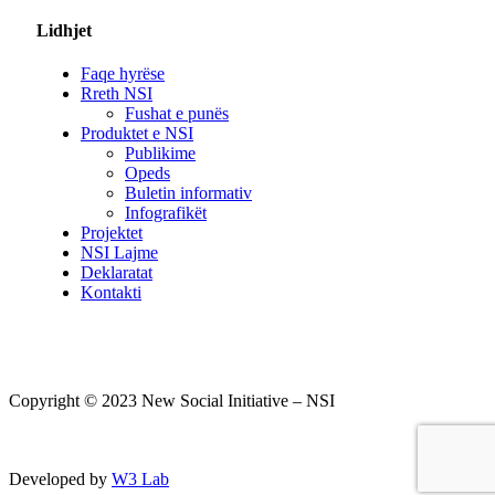
Lidhjet
Faqe hyrëse
Rreth NSI
Fushat e punës
Produktet e NSI
Publikime
Opeds
Buletin informativ
Infografikët
Projektet
NSI Lajme
Deklaratat
Kontakti
Copyright © 2023 New Social Initiative – NSI
Developed by
W3 Lab