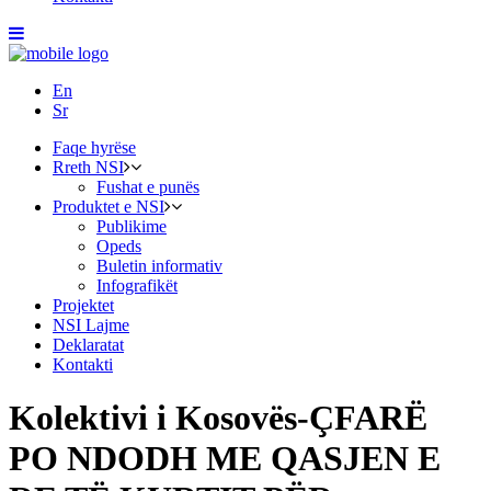
En
Sr
Faqe hyrëse
Rreth NSI
Fushat e punës
Produktet e NSI
Publikime
Opeds
Buletin informativ
Infografikët
Projektet
NSI Lajme
Deklaratat
Kontakti
Kolektivi i Kosovës-ÇFARË
PO NDODH ME QASJEN E