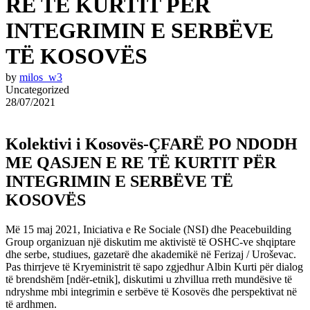
RE TË KURTIT PËR
INTEGRIMIN E SERBËVE
TË KOSOVËS
by
milos_w3
Uncategorized
28/07/2021
Kolektivi i Kosovës-ÇFARË PO NDODH
ME QASJEN E RE TË KURTIT PËR
INTEGRIMIN E SERBËVE TË
KOSOVËS
Më 15 maj 2021, Iniciativa e Re Sociale (NSI) dhe Peacebuilding
Group organizuan një diskutim me aktivistë të OSHC-ve shqiptare
dhe serbe, studiues, gazetarë dhe akademikë në Ferizaj / Uroševac.
Pas thirrjeve të Kryeministrit të sapo zgjedhur Albin Kurti për dialog
të brendshëm [ndër-etnik], diskutimi u zhvillua rreth mundësive të
ndryshme mbi integrimin e serbëve të Kosovës dhe perspektivat në
të ardhmen.