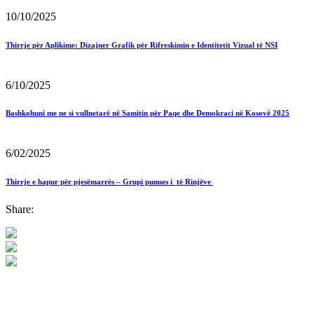
10/10/2025
Thirrje për Aplikime: Dizajner Grafik për Rifreskimin e Identitetit Vizual të NSI
6/10/2025
Bashkohuni me ne si vullnetarë në Samitin për Paqe dhe Demokraci në Kosovë 2025
6/02/2025
Thirrje e hapur për pjesëmarrës – Grupi punues i të Rinjëve
Share: