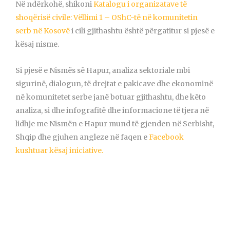
Në ndërkohë, shikoni
Katalogu i organizatave të
shoqërisë civile: Vëllimi 1 – OShC-të në komunitetin
serb në Kosovë
i cili gjithashtu është përgatitur si pjesë e
kësaj nisme.
Si pjesë e Nismës së Hapur, analiza sektoriale mbi
sigurinë, dialogun, të drejtat e pakicave dhe ekonominë
në komunitetet serbe janë botuar gjithashtu, dhe këto
analiza, si dhe infografitë dhe informacione të tjera në
lidhje me Nismën e Hapur mund të gjenden në Serbisht,
Shqip dhe gjuhen angleze në faqen e
Facebook
kushtuar kësaj iniciative.