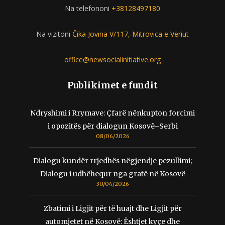
Na telefononi
+38128497180
Na vizitoni
Čika Jovina V/117, Mitrovica e Veriut
office@newsocialinitiative.org
Publikimet e fundit
Ndryshimi i Rrymave: Çfarë nënkupton forcimi
i opozitës për dialogun Kosovë–Serbi
08/06/2026
Dialogu kundër rrjedhës nëgjendje pezullimi;
Dialogu i udhëhequr nga gratë në Kosovë
30/04/2026
Zbatimi i Ligjit për të huajt dhe Ligjit për
automjetet në Kosovë: Ështjet kyçe dhe