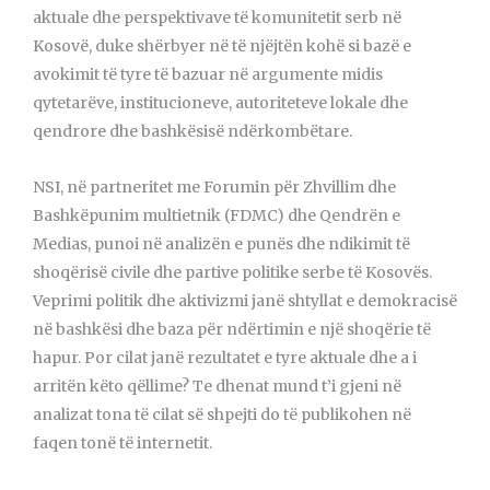
aktuale dhe perspektivave të komunitetit serb në
Kosovë, duke shërbyer në të njëjtën kohë si bazë e
avokimit të tyre të bazuar në argumente midis
qytetarëve, institucioneve, autoriteteve lokale dhe
qendrore dhe bashkësisë ndërkombëtare.
NSI, në partneritet me Forumin për Zhvillim dhe
Bashkëpunim multietnik (FDMC) dhe Qendrën e
Medias, punoi në analizën e punës dhe ndikimit të
shoqërisë civile dhe partive politike serbe të Kosovës.
Veprimi politik dhe aktivizmi janë shtyllat e demokracisë
në bashkësi dhe baza për ndërtimin e një shoqërie të
hapur. Por cilat janë rezultatet e tyre aktuale dhe a i
arritën këto qëllime? Te dhenat mund t’i gjeni në
analizat tona të cilat së shpejti do të publikohen në
faqen tonë të internetit.