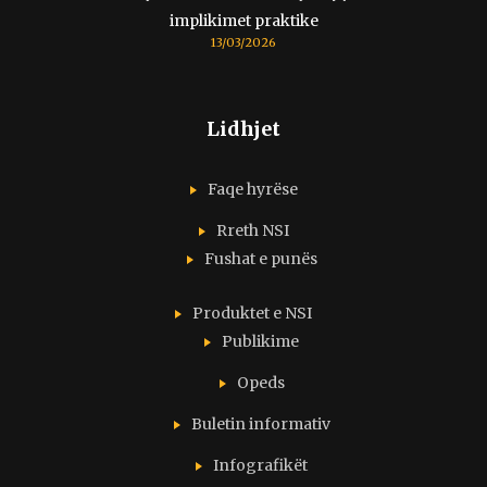
implikimet praktike
13/03/2026
Lidhjet
Faqe hyrëse
Rreth NSI
Fushat e punës
Produktet e NSI
Publikime
Opeds
Buletin informativ
Infografikët