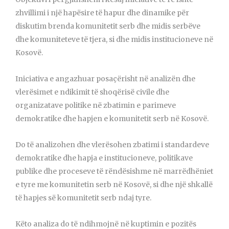
zhvillimi i një hapësire të hapur dhe dinamike për
diskutim brenda komunitetit serb dhe midis serbëve
dhe komuniteteve të tjera, si dhe midis institucioneve në
Kosovë.
Iniciativa e angazhuar posaçërisht në analizën dhe
vlerësimet e ndikimit të shoqërisë civile dhe
organizatave politike në zbatimin e parimeve
demokratike dhe hapjen e komunitetit serb në Kosovë.
Do të analizohen dhe vlerësohen zbatimi i standardeve
demokratike dhe hapja e institucioneve, politikave
publike dhe proceseve të rëndësishme në marrëdhëniet
e tyre me komunitetin serb në Kosovë, si dhe një shkallë
të hapjes së komunitetit serb ndaj tyre.
Këto analiza do të ndihmojnë në kuptimin e pozitës