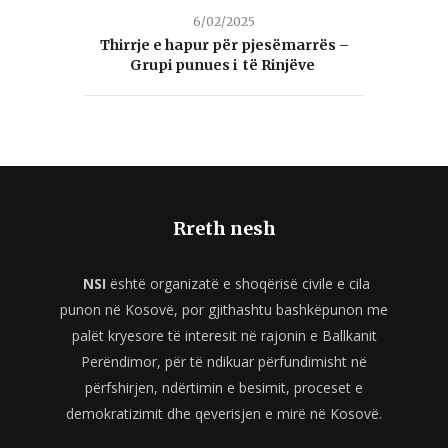
6/02/2025
Thirrje e hapur për pjesëmarrës –
Grupi punues i të Rinjëve
Rreth nesh
NSI
është organizatë e shoqërisë civile e cila
punon në Kosovë, por gjithashtu bashkëpunon me
palët kryesore të interesit në rajonin e Ballkanit
Perëndimor, për të ndikuar përfundimisht në
përfshirjen, ndërtimin e besimit, proceset e
demokratizimit dhe qeverisjen e mirë në Kosovë.