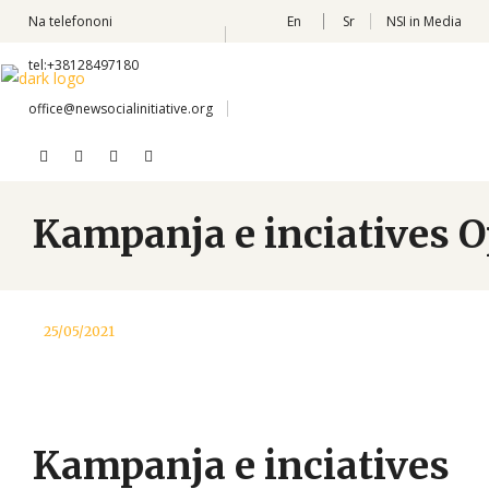
Na telefononi
En
Sr
NSI in Media
tel:+38128497180
office@newsocialinitiative.org
Kampanja e inciatives O
25/05/2021
Kampanja e inciatives