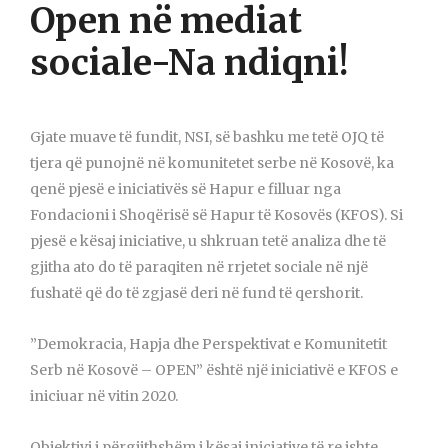
Open në mediat
sociale-Na ndiqni!
Gjate muave të fundit, NSI, së bashku me tetë OJQ të
tjera që punojnë në komunitetet serbe në Kosovë, ka
qenë pjesë e iniciativës së Hapur e filluar nga
Fondacioni i Shoqërisë së Hapur të Kosovës (KFOS). Si
pjesë e kësaj iniciative, u shkruan tetë analiza dhe të
gjitha ato do të paraqiten në rrjetet sociale në një
fushatë që do të zgjasë deri në fund të qershorit.
”Demokracia, Hapja dhe Perspektivat e Komunitetit
Serb në Kosovë – OPEN” është një iniciativë e KFOS e
iniciuar në vitin 2020.
Objektivi i përgjithshëm i kësaj iniciative të re ishte