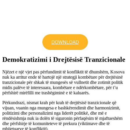
DOWNLOAD
Demokratizimi i Drejtësisë Tranzicionale
Njëzet e një vjet pas përfundimit të konfliktit të dhunshëm, Kosova
nuk ka arritur ende të hartojë një strategji kombëtare për drejtësinë
tranzicionale për shkak të mungesës së vullnetit dhe zotimit politik
midis palëve të interesuara, kombëtare e ndërkombëtare, për t’u
përfshirë mirëfilli me trashëgiminë e të kaluarës.
Përkundrazi, nismat krah për krah të drejtësisë tranzicionale që
vijuan, vuanin nga mungesa e bashkërendimit dhe harmonizimit,
politizimi dhe personalizimi nga liderët politikë, dhe më e
rëndësishmja nuk ia dolën të siguronin përfaqësim të mjaftueshëm
dhe përfshirje të komuniteteve të prekura (viktimave dhe të
mbijetuarve të konfliktit).