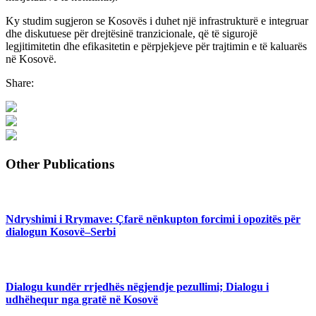
Ky studim sugjeron se Kosovës i duhet një infrastrukturë e integruar
dhe diskutuese për drejtësinë tranzicionale, që të sigurojë
legjitimitetin dhe efikasitetin e përpjekjeve për trajtimin e të kaluarës
në Kosovë.
Share:
Other Publications
Ndryshimi i Rrymave: Çfarë nënkupton forcimi i opozitës për
dialogun Kosovë–Serbi
Dialogu kundër rrjedhës nëgjendje pezullimi; Dialogu i
udhëhequr nga gratë në Kosovë