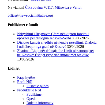
Na vizitoni
Čika Jovina V/117, Mitrovica e Veriut
office@newsocialinitiative.org
Publikimet e fundit
Ndryshimi i Rrymave: Çfarë nënkupton forcimi i
opozitës për dialogun Kosovë–Serbi
08/06/2026
Dialogu kundër rrjedhës nëgjendje pezullimi; Dialogu
i udhëhequr nga gratë në Kosovë
30/04/2026
Zbatimi i Ligjit për të huajt dhe Ligjit për automjetet
në Kosovë: Ështjet kyçe dhe implikimet praktike
13/03/2026
Lidhjet
Faqe hyrëse
Rreth NSI
Fushat e punës
Produktet e NSI
Publikime
Opeds
Buletin informativ