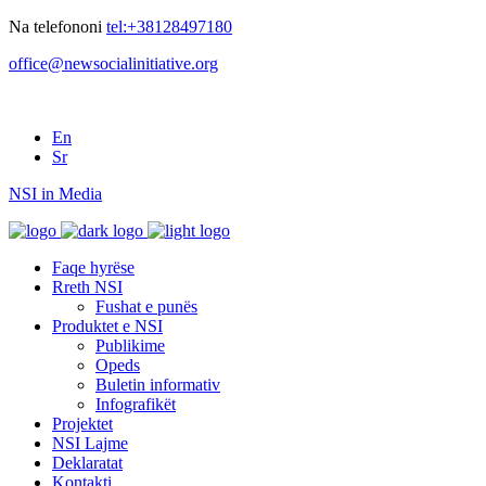
Na telefononi
tel:+38128497180
office@newsocialinitiative.org
En
Sr
NSI in Media
Faqe hyrëse
Rreth NSI
Fushat e punës
Produktet e NSI
Publikime
Opeds
Buletin informativ
Infografikët
Projektet
NSI Lajme
Deklaratat
Kontakti