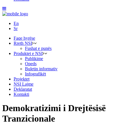
En
Sr
Faqe hyrëse
Rreth NSI
Fushat e punës
Produktet e NSI
Publikime
Opeds
Buletin informativ
Infografikët
Projektet
NSI Lajme
Deklaratat
Kontakti
Demokratizimi i Drejtësisë
Tranzicionale