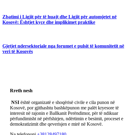
Zbatimi i Ligjit për të huajt dhe Ligjit për automjetet në
Kosovë: Ështjet kyçe dhe implikimet praktike
Gjetjet ndersektoriale nga forumet e pulsit të komunitetit në
veri të Kosovës
Rreth nesh
NSI
është organizatë e shoqërisë civile e cila punon në
Kosovë, por gjithashtu bashkëpunon me palët kryesore të
interesit në rajonin e Ballkanit Perëndimor, për të ndikuar
përfundimisht në përfshirjen, ndërtimin e besimit, proceset e
demokratizimit dhe qeverisjen e mirë në Kosovë.
Na telefononi
+38128497180