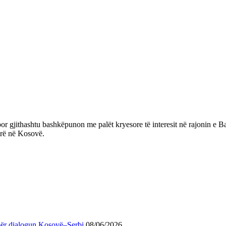
or gjithashtu bashkëpunon me palët kryesore të interesit në rajonin e Ba
irë në Kosovë.
për dialogun Kosovë–Serbi
08/06/2026