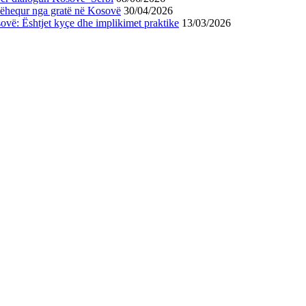
hëhequr nga gratë në Kosovë
30/04/2026
osovë: Ështjet kyçe dhe implikimet praktike
13/03/2026