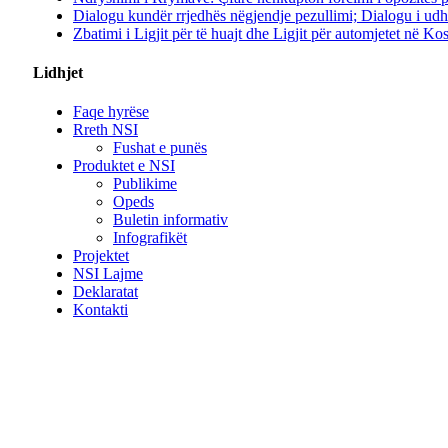
Dialogu kundër rrjedhës nëgjendje pezullimi; Dialogu i ud
Zbatimi i Ligjit për të huajt dhe Ligjit për automjetet në K
Lidhjet
Faqe hyrëse
Rreth NSI
Fushat e punës
Produktet e NSI
Publikime
Opeds
Buletin informativ
Infografikët
Projektet
NSI Lajme
Deklaratat
Kontakti