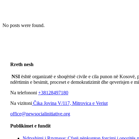
No posts were found.
Rreth nesh
NSI
është organizatë e shoqërisë civile e cila punon në Kosovë, p
ndërtimin e besimit, proceset e demokratizimit dhe qeverisjen e m
Na telefononi
+38128497180
Na vizitoni
Čika Jovina V/117, Mitrovica e Veriut
office@newsocialinitiative.org
Publikimet e fundit
Ndryshimi i Rrymave: Çfarë nënkupton forcimi i opozitës 