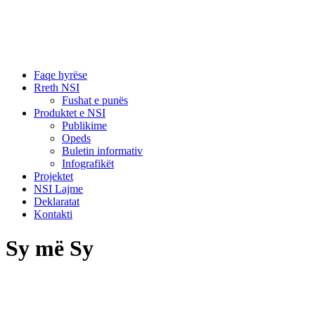
Faqe hyrëse
Rreth NSI
Fushat e punës
Produktet e NSI
Publikime
Opeds
Buletin informativ
Infografikët
Projektet
NSI Lajme
Deklaratat
Kontakti
Sy më Sy