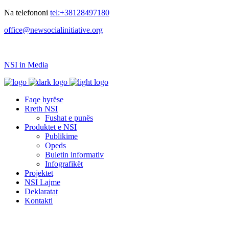
Na telefononi
tel:+38128497180
office@newsocialinitiative.org
NSI in Media
Faqe hyrëse
Rreth NSI
Fushat e punës
Produktet e NSI
Publikime
Opeds
Buletin informativ
Infografikët
Projektet
NSI Lajme
Deklaratat
Kontakti