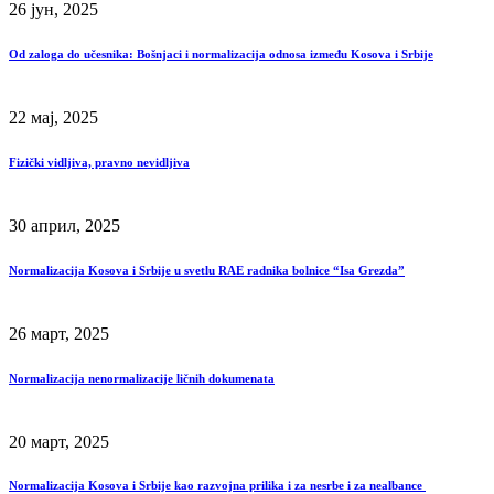
26 јун, 2025
Od zaloga do učesnika: Bošnjaci i normalizacija odnosa između Kosova i Srbije
22 мај, 2025
Fizički vidljiva, pravno nevidljiva
30 април, 2025
Normalizacija Kosova i Srbije u svetlu RAE radnika bolnice “Isa Grezda”
26 март, 2025
Normalizacija nenormalizacije ličnih dokumenata
20 март, 2025
Normalizacija Kosova i Srbije kao razvojna prilika i za nesrbe i za nealbance