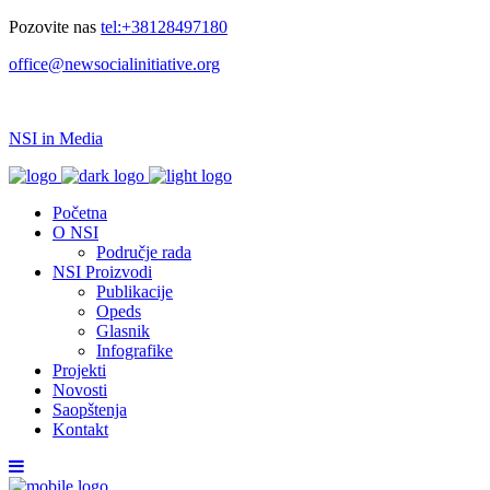
Pozovite nas
tel:+38128497180
office@newsocialinitiative.org
NSI in Media
Početna
O NSI
Područje rada
NSI Proizvodi
Publikacije
Opeds
Glasnik
Infografike
Projekti
Novosti
Saopštenja
Kontakt