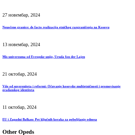
27 новембар, 2024
Neuočene granice: de facto realizacija etničkog razgraničenja na Kosovu
13 новембар, 2024
Mis univerzuma od Evropske unije, Ursula fon der Lajen
21 октобар, 2024
Više od suvereniteta i reformi: Očuvanje kosovske multietničnosti i promovisanje
građanskog identiteta
11 октобар, 2024
EU i Zapadni Balkan: Pet ključnih koraka za poboljšanje odnosa
Other Opeds