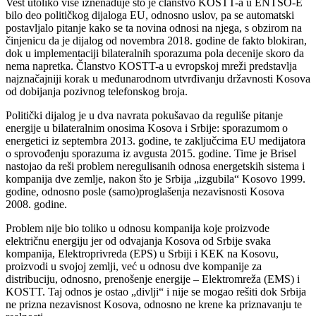
Vest utoliko više iznenađuje što je članstvo KOSTT-a u ENTSO-E
bilo deo političkog dijaloga EU, odnosno uslov, pa se automatski
postavljalo pitanje kako se ta novina odnosi na njega, s obzirom na
činjenicu da je dijalog od novembra 2018. godine de fakto blokiran,
dok u implementaciji bilateralnih sporazuma pola decenije skoro da
nema napretka. Članstvo KOSTT-a u evropskoj mreži predstavlja
najznačajniji korak u međunarodnom utvrđivanju državnosti Kosova
od dobijanja pozivnog telefonskog broja.
Politički dijalog je u dva navrata pokušavao da reguliše pitanje
energije u bilateralnim onosima Kosova i Srbije: sporazumom o
energetici iz septembra 2013. godine, te zaključcima EU medijatora
o sprovođenju sporazuma iz avgusta 2015. godine. Time je Brisel
nastojao da reši problem neregulisanih odnosa energetskih sistema i
kompanija dve zemlje, nakon što je Srbija „izgubila“ Kosovo 1999.
godine, odnosno posle (samo)proglašenja nezavisnosti Kosova
2008. godine.
Problem nije bio toliko u odnosu kompanija koje proizvode
električnu energiju jer od odvajanja Kosova od Srbije svaka
kompanija, Elektroprivreda (EPS) u Srbiji i KEK na Kosovu,
proizvodi u svojoj zemlji, već u odnosu dve kompanije za
distribuciju, odnosno, prenošenje energije – Elektromreža (EMS) i
KOSTT. Taj odnos je ostao „divlji“ i nije se mogao rešiti dok Srbija
ne prizna nezavisnost Kosova, odnosno ne krene ka priznavanju te