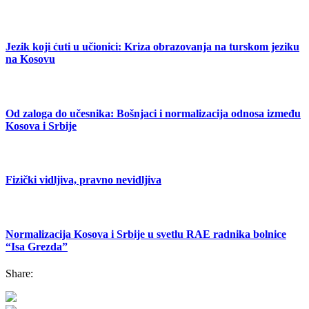
Jezik koji ćuti u učionici: Kriza obrazovanja na turskom jeziku
na Kosovu
Od zaloga do učesnika: Bošnjaci i normalizacija odnosa između
Kosova i Srbije
Fizički vidljiva, pravno nevidljiva
Normalizacija Kosova i Srbije u svetlu RAE radnika bolnice
“Isa Grezda”
Share: