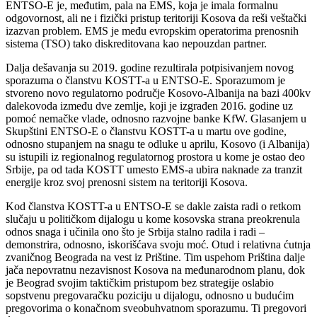
ENTSO-E je, međutim, pala na EMS, koja je imala formalnu
odgovornost, ali ne i fizički pristup teritoriji Kosova da reši veštački
izazvan problem. EMS je među evropskim operatorima prenosnih
sistema (TSO) tako diskreditovana kao nepouzdan partner.
Dalja dešavanja su 2019. godine rezultirala potpisivanjem novog
sporazuma o članstvu KOSTT-a u ENTSO-E. Sporazumom je
stvoreno novo regulatorno područje Kosovo-Albanija na bazi 400kv
dalekovoda između dve zemlje, koji je izgrađen 2016. godine uz
pomoć nemačke vlade, odnosno razvojne banke KfW. Glasanjem u
Skupštini ENTSO-E o članstvu KOSTT-a u martu ove godine,
odnosno stupanjem na snagu te odluke u aprilu, Kosovo (i Albanija)
su istupili iz regionalnog regulatornog prostora u kome je ostao deo
Srbije, pa od tada KOSTT umesto EMS-a ubira naknade za tranzit
energije kroz svoj prenosni sistem na teritoriji Kosova.
Kod članstva KOSTT-a u ENTSO-E se dakle zaista radi o retkom
slučaju u političkom dijalogu u kome kosovska strana preokrenula
odnos snaga i učinila ono što je Srbija stalno radila i radi –
demonstrira, odnosno, iskorišćava svoju moć. Otud i relativna ćutnja
zvaničnog Beograda na vest iz Prištine. Tim uspehom Priština dalje
jača nepovratnu nezavisnost Kosova na međunarodnom planu, dok
je Beograd svojim taktičkim pristupom bez strategije oslabio
sopstvenu pregovaračku poziciju u dijalogu, odnosno u budućim
pregovorima o konačnom sveobuhvatnom sporazumu. Ti pregovori