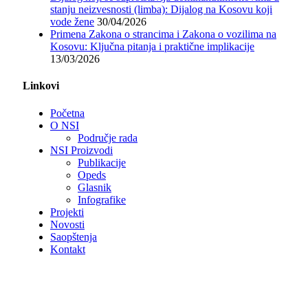
stanju neizvesnosti (limba): Dijalog na Kosovu koji
vode žene
30/04/2026
Primena Zakona o strancima i Zakona o vozilima na
Kosovu: Ključna pitanja i praktične implikacije
13/03/2026
Linkovi
Početna
O NSI
Područje rada
NSI Proizvodi
Publikacije
Opeds
Glasnik
Infografike
Projekti
Novosti
Saopštenja
Kontakt