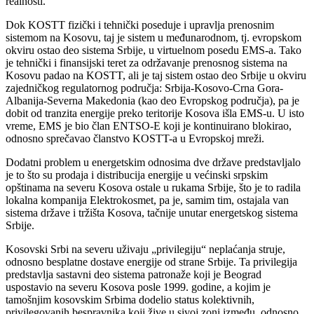
realnosti.
Dok KOSTT fizički i tehnički poseduje i upravlja prenosnim
sistemom na Kosovu, taj je sistem u međunarodnom, tj. evropskom
okviru ostao deo sistema Srbije, u virtuelnom posedu EMS-a. Tako
je tehnički i finansijski teret za održavanje prenosnog sistema na
Kosovu padao na KOSTT, ali je taj sistem ostao deo Srbije u okviru
zajedničkog regulatornog područja: Srbija-Kosovo-Crna Gora-
Albanija-Severna Makedonia (kao deo Evropskog područja), pa je
dobit od tranzita energije preko teritorije Kosova išla EMS-u. U isto
vreme, EMS je bio član ENTSO-E koji je kontinuirano blokirao,
odnosno sprečavao članstvo KOSTT-a u Evropskoj mreži.
Dodatni problem u energetskim odnosima dve države predstavljalo
je to što su prodaja i distribucija energije u većinski srpskim
opštinama na severu Kosova ostale u rukama Srbije, što je to radila
lokalna kompanija Elektrokosmet, pa je, samim tim, ostajala van
sistema države i tržišta Kosova, tačnije unutar energetskog sistema
Srbije.
Kosovski Srbi na severu uživaju „privilegiju“ neplaćanja struje,
odnosno besplatne dostave energije od strane Srbije. Ta privilegija
predstavlja sastavni deo sistema patronaže koji je Beograd
uspostavio na severu Kosova posle 1999. godine, a kojim je
tamošnjim kosovskim Srbima dodelio status kolektivnih,
privilegovanih bespravnika koji žive u sivoj zoni između, odnosno,