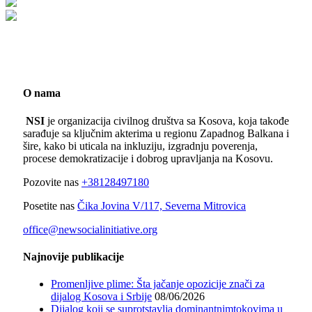
O nama
NSI
je organizacija civilnog društva sa Kosova, koja takođe
sarađuje sa ključnim akterima u regionu Zapadnog Balkana i
šire, kako bi uticala na inkluziju, izgradnju poverenja,
procese demokratizacije i dobrog upravljanja na Kosovu.
Pozovite nas
+38128497180
Posetite nas
Čika Jovina V/117, Severna Mitrovica
office@newsocialinitiative.org
Najnovije publikacije
Promenljive plime: Šta jačanje opozicije znači za
dijalog Kosova i Srbije
08/06/2026
Dijalog koji se suprotstavlja dominantnimtokovima u