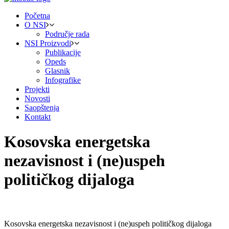
Početna
O NSI
Područje rada
NSI Proizvodi
Publikacije
Opeds
Glasnik
Infografike
Projekti
Novosti
Saopštenja
Kontakt
Kosovska energetska
nezavisnost i (ne)uspeh
političkog dijaloga
Kosovska energetska nezavisnost i (ne)uspeh političkog dijaloga