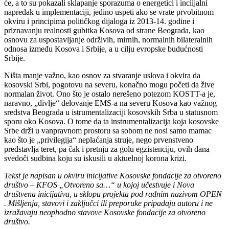
će, a to su pokazali sklapanje sporazuma o energetici i inciijalni
napredak u implementaciji, jedino uspeti ako se vrate prvobitnom
okviru i principima političkog dijaloga iz 2013-14. godine i
priznavanju realnosti gubitka Kosova od strane Beograda, kao
osnovu za uspostavljanje održivih, mirnih, normalnih bilateralnih
odnosa između Kosova i Srbije, a u cilju evropske budućnosti
Srbije.
Ništa manje važno, kao osnov za stvaranje uslova i okvira da
kosovski Srbi, pogotovu na severu, konačno mogu početi da žive
normalan život. Ono što je ostalo nerešeno potezom KOSTT-a je,
naravno, „divlje“ delovanje EMS-a na severu Kosova kao važnog
sredstva Beograda u istrumentalizaciji kosovskih Srba u statusnom
sporu oko Kosova. O tome da ta instrumentalizacija koja kosovske
Srbe drži u vanpravnom prostoru sa sobom ne nosi samo mamac
kao što je „privilegija“ neplaćanja struje, nego prvenstveno
predstavlja teret, pa čak i pretnju za golu egzistenciju, ovih dana
svedoči sudbina koju su iskusili u aktuelnoj korona krizi.
Tekst je napisan u okviru inicijative Kosovske fondacije za otvoreno
društvo – KFOS „Otvoreno sa…“ u kojoj učestvuje i Nova
društvena inicijativa, u sklopu projekta pod radnim nazivom OPEN
. Mišljenja, stavovi i zaključci ili preporuke pripadaju autoru i ne
izražavaju neophodno stavove Kosovske fondacije za otvoreno
društvo.