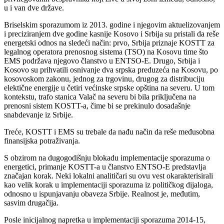
u i van dve države.
Briselskim sporazumom iz 2013. godine i njegovim aktuelizovanjem
i preciziranjem dve godine kasnije Kosovo i Srbija su pristali da reše
energetski odnos na sledeći način: prvo, Srbija priznaje KOSTT za
legalnog operatora prenosnog sistema (TSO) na Kosovu time što
EMS podržava njegovo članstvo u ENTSO-E. Drugo, Srbija i
Kosovo su prihvatili osnivanje dva srpska preduzeća na Kosovu, po
kosovoskom zakonu, jednog za trgovinu, drugog za distribuciju
elektične energije u četiri većinske srpske opština na severu. U tom
kontekstu, trafo stanica Valač na severu bi bila priključena na
prenosni sistem KOSTT-a, čime bi se prekinulo dosadašnje
snabdevanje iz Srbije.
Treće, KOSTT i EMS su trebale da nađu način da reše međusobna
finansijska potraživanja.
S obzirom na dugogodišnju blokadu implementacije sporazuma o
energetici, primanje KOSTT-a u članstvo ENTSO-E predstavlja
značajan korak. Neki lokalni analitičari su ovu vest okarakterisirali
kao velik korak u implementaciji sporazuma iz političkog dijaloga,
odnosno u ispunjavanju obaveza Srbije. Realnost je, međutim,
sasvim drugačija.
Posle inicijalnog napretka u implementaciji sporazuma 2014-15,