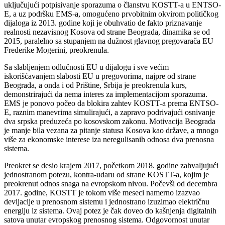
uključujući potpisivanje sporazuma o članstvu KOSTT-a u ENTSO-
E, a uz podršku EMS-a, omogućeno prvobitnim okvirom političkog
dijaloga iz 2013. godine koji je obuhvatio de fakto priznavanje
realnosti nezavisnog Kosova od strane Beograda, dinamika se od
2015, paralelno sa stupanjem na dužnost glavnog pregovarača EU
Frederike Mogerini, preokrenula.
Sa slabljenjem odlučnosti EU u dijalogu i sve većim
iskorišćavanjem slabosti EU u pregovorima, najpre od strane
Beograda, a onda i od Prištine, Srbija je preokrenula kurs,
demonstrirajući da nema interes za implementacijom sporazuma.
EMS je ponovo počeo da blokira zahtev KOSTT-a prema ENTSO-
E, raznim manevrima simulirajući, a zapravo podrivajući osnivanje
dva srpska preduzeća po kosovskom zakonu. Motivacija Beograda
je manje bila vezana za pitanje statusa Kosova kao države, a mnogo
više za ekonomske interese iza neregulisanih odnosa dva prenosna
sistema.
Preokret se desio krajem 2017, početkom 2018. godine zahvaljujući
jednostranom potezu, kontra-udaru od strane KOSTT-a, kojim je
preokrenut odnos snaga na evropskom nivou. Počevši od decembra
2017. godine, KOSTT je tokom više meseci namerno izazvao
devijacije u prenosnom sistemu i jednostrano izuzimao električnu
energiju iz sistema. Ovaj potez je čak doveo do kašnjenja digitalnih
satova unutar evropskog prenosnog sistema. Odgovornost unutar