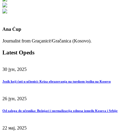
Ana Ćup
Journalist from Graçanicë/Gračanica (Kosovo).
Latest Opeds
30 јун, 2025
Jezik koji ćuti u učionici: Kriza obrazovanja na turskom jeziku na Kosovu
26 јун, 2025
Od zaloga do učesnika: Bošnjaci i normalizacija odnosa između Kosova i Srbije
22 мај, 2025