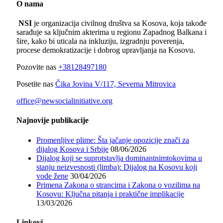
O nama
NSI
je organizacija civilnog društva sa Kosova, koja takođe
sarađuje sa ključnim akterima u regionu Zapadnog Balkana i
šire, kako bi uticala na inkluziju, izgradnju poverenja,
procese demokratizacije i dobrog upravljanja na Kosovu.
Pozovite nas
+38128497180
Posetite nas
Čika Jovina V/117, Severna Mitrovica
office@newsocialinitiative.org
Najnovije publikacije
Promenljive plime: Šta jačanje opozicije znači za
dijalog Kosova i Srbije
08/06/2026
Dijalog koji se suprotstavlja dominantnimtokovima u
stanju neizvesnosti (limba): Dijalog na Kosovu koji
vode žene
30/04/2026
Primena Zakona o strancima i Zakona o vozilima na
Kosovu: Ključna pitanja i praktične implikacije
13/03/2026
Linkovi