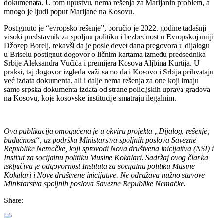
dokumenata. U tom upustvu, nema rešenja za Marijanin problem, a
mnogo je ljudi poput Marijane na Kosovu.
Postignuto je “evropsko rešenje”, poručio je 2022. godine tadašnji
visoki predstavnik za spoljnu politiku i bezbednost u Evropskoj uniji
Džozep Borelj, rekavši da je posle devet dana pregovora u dijalogu
u Briselu postignut dogovor o ličnim kartama između predsednika
Srbije Aleksandra Vučića i premijera Kosova Aljbina Kurtija. U
praksi, taj dogovor izgleda važi samo da i Kosovo i Srbija prihvataju
već izdata dokumenta, ali i dalje nema rešenja za one koji imaju
samo srpska dokumenta izdata od strane policijskih uprava gradova
na Kosovu, koje kosovske institucije smatraju ilegalnim.
Ova publikacija omogućena je u okviru projekta „Dijalog, rešenje,
budućnost“, uz podršku Ministarstva spoljnih poslova Savezne
Republike Nemačke, koji sprovodi Nova društvena inicijativa (NSI) i
Institut za socijalnu politiku Musine Kokalari. Sadržaj ovog članka
isključiva je odgovornost Instituta za socijalnu politiku Musine
Kokalari i Nove društvene inicijative. Ne odražava nužno stavove
Ministarstva spoljnih poslova Savezne Republike Nemačke.
Share: