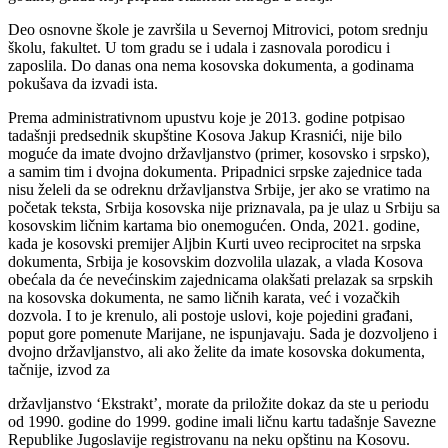
Deo osnovne škole je završila u Severnoj Mitrovici, potom srednju
školu, fakultet. U tom gradu se i udala i zasnovala porodicu i
zaposlila. Do danas ona nema kosovska dokumenta, a godinama
pokušava da izvadi ista.
Prema administrativnom upustvu koje je 2013. godine potpisao
tadašnji predsednik skupštine Kosova Jakup Krasnići, nije bilo
moguće da imate dvojno državljanstvo (primer, kosovsko i srpsko),
a samim tim i dvojna dokumenta. Pripadnici srpske zajednice tada
nisu želeli da se odreknu državljanstva Srbije, jer ako se vratimo na
početak teksta, Srbija kosovska nije priznavala, pa je ulaz u Srbiju sa
kosovskim ličnim kartama bio onemogućen. Onda, 2021. godine,
kada je kosovski premijer Aljbin Kurti uveo reciprocitet na srpska
dokumenta, Srbija je kosovskim dozvolila ulazak, a vlada Kosova
obećala da će nevećinskim zajednicama olakšati prelazak sa srpskih
na kosovska dokumenta, ne samo ličnih karata, već i vozačkih
dozvola. I to je krenulo, ali postoje uslovi, koje pojedini građani,
poput gore pomenute Marijane, ne ispunjavaju. Sada je dozvoljeno i
dvojno državljanstvo, ali ako želite da imate kosovska dokumenta,
tačnije, izvod za
državljanstvo ‘Ekstrakt’, morate da priložite dokaz da ste u periodu
od 1990. godine do 1999. godine imali ličnu kartu tadašnje Savezne
Republike Jugoslavije registrovanu na neku opštinu na Kosovu.