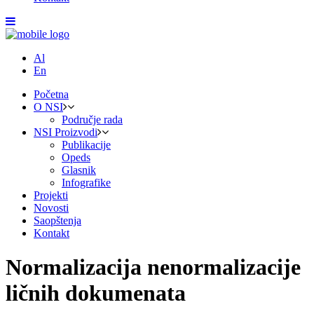
Al
En
Početna
O NSI
Područje rada
NSI Proizvodi
Publikacije
Opeds
Glasnik
Infografike
Projekti
Novosti
Saopštenja
Kontakt
Normalizacija nenormalizacije
ličnih dokumenata