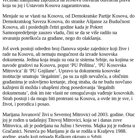
koja su joj i Ustavom Kosova zagarantovana.
Menjale su se vlasti na Kosovu, od Demokratske Partije Kosova, do
Demokratskog Saveza Kosova, do stranke Alijanse za Budućnost
Kosova, ali i poslednjih četiri godine kada je Pokret
Samoopredeljenje zauzeo vladu, čini se da se više radilo na
stvaranju poteškoća za građane, nego do olakšanja.
Još uvek postoji određen broj članova srpske zajednice koji žive i
rade na Kosovu, ali nemaju mogućnost da izvade kosovska
dokumenta. Jedina koja imaju su ona iz sistema Srbije, na kojima se
navode gradovi na Kosovu, poput ‘PU Priština’, ‘PU Kosovska
Mitrovica’ ili ‘PU Gnjilane’. Upravo ta dokumenta kosovske
institucije smatraju ‘ilegalnim’, pa su za njih nevažeća, a običnim
građanima je uslovljeno kretanje, zbog straha, da ne budu novčano
kažnjeni ili možda i uhapšeni zbog posedovanja ‘ilegalnih
dokumenata’, dok im iste vlasti ne omogućavaju vađenje kosovskih.
Strah postoji i da mogu biti proterani sa Kosova, a ovde im je sve, i
život, i porodica i posao.
Marijana Jovanović živi u Severnoj Mitrovici od 2003. godine. Otac
joj je rođen u tadašnjoj Titovoj Mitrovici, koja se i danas zove
Mitrovica, ali je podeljana na Južnu i Severnu. Majka joj je rođena u
Gračanici. Nesreća po Marijanu je da se rodila u Kraljevu 1988.
godine, gradu koji pripada Raškom okrugu u Srbiji.