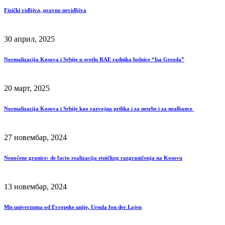
Fizički vidljiva, pravno nevidljiva
30 април, 2025
Normalizacija Kosova i Srbije u svetlu RAE radnika bolnice “Isa Grezda”
20 март, 2025
Normalizacija Kosova i Srbije kao razvojna prilika i za nesrbe i za nealbance
27 новембар, 2024
Neuočene granice: de facto realizacija etničkog razgraničenja na Kosovu
13 новембар, 2024
Mis univerzuma od Evropske unije, Ursula fon der Lajen