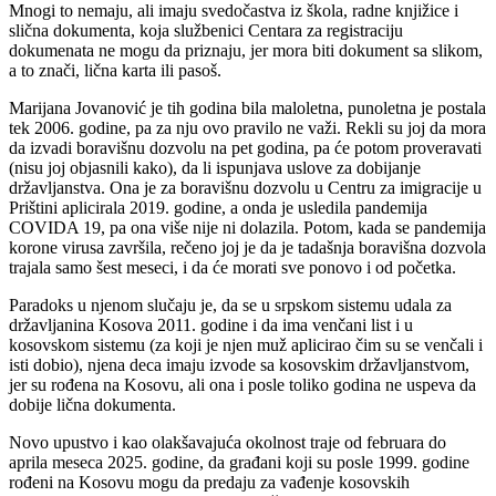
Mnogi to nemaju, ali imaju svedočastva iz škola, radne knjižice i
slična dokumenta, koja službenici Centara za registraciju
dokumenata ne mogu da priznaju, jer mora biti dokument sa slikom,
a to znači, lična karta ili pasoš.
Marijana Jovanović je tih godina bila maloletna, punoletna je postala
tek 2006. godine, pa za nju ovo pravilo ne važi. Rekli su joj da mora
da izvadi boravišnu dozvolu na pet godina, pa će potom proveravati
(nisu joj objasnili kako), da li ispunjava uslove za dobijanje
državljanstva. Ona je za boravišnu dozvolu u Centru za imigracije u
Prištini aplicirala 2019. godine, a onda je usledila pandemija
COVIDA 19, pa ona više nije ni dolazila. Potom, kada se pandemija
korone virusa završila, rečeno joj je da je tadašnja boravišna dozvola
trajala samo šest meseci, i da će morati sve ponovo i od početka.
Paradoks u njenom slučaju je, da se u srpskom sistemu udala za
državljanina Kosova 2011. godine i da ima venčani list i u
kosovskom sistemu (za koji je njen muž aplicirao čim su se venčali i
isti dobio), njena deca imaju izvode sa kosovskim državljanstvom,
jer su rođena na Kosovu, ali ona i posle toliko godina ne uspeva da
dobije lična dokumenta.
Novo upustvo i kao olakšavajuća okolnost traje od februara do
aprila meseca 2025. godine, da građani koji su posle 1999. godine
rođeni na Kosovu mogu da predaju za vađenje kosovskih