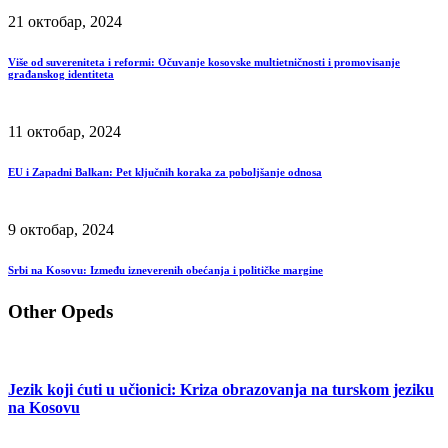
21 октобар, 2024
Više od suvereniteta i reformi: Očuvanje kosovske multietničnosti i promovisanje
građanskog identiteta
11 октобар, 2024
EU i Zapadni Balkan: Pet ključnih koraka za poboljšanje odnosa
9 октобар, 2024
Srbi na Kosovu: Između izneverenih obećanja i političke margine
Other Opeds
Jezik koji ćuti u učionici: Kriza obrazovanja na turskom jeziku
na Kosovu