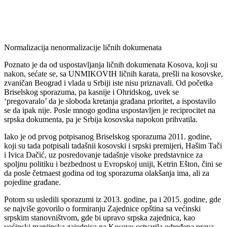
Normalizacija nenormalizacije ličnih dokumenata
Poznato je da od uspostavljanja ličnih dokumenata Kosova, koji su
nakon, sećate se, sa UNMIKOVIH ličnih karata, prešli na kosovske,
zvaničan Beograd i vlada u Srbiji iste nisu priznavali. Od početka
Briselskog sporazuma, pa kasnije i Ohridskog, uvek se
‘pregovaralo’ da je sloboda kretanja građana prioritet, a ispostavilo
se da ipak nije. Posle mnogo godina uspostavljen je reciprocitet na
srpska dokumenta, pa je Srbija kosovska napokon prihvatila.
Iako je od prvog potpisanog Briselskog sporazuma 2011. godine,
koji su tada potpisali tadašnii kosovski i srpski premijeri, Hašim Tači
i Ivica Dačić, uz posredovanje tadašnje visoke predstavnice za
spoljnu politiku i bezbednost u Evropskoj uniji, Ketrin Ešton, čini se
da posle četrnaest godina od tog sporazuma olakšanja ima, ali za
pojedine građane.
Potom su usledili sporazumi iz 2013. godine, pa i 2015. godine, gde
se najviše govorilo o formiranju Zajednice opština sa većinski
srpskim stanovništvom, gde bi upravo srpska zajednica, kao
većinski manjinska zajednica na Kosovu ostvarila određena prava