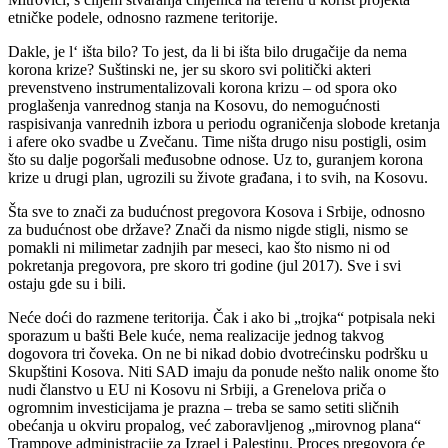
etničke podele, odnosno razmene teritorije.
Dakle, je l‘ išta bilo? To jest, da li bi išta bilo drugačije da nema
korona krize? Suštinski ne, jer su skoro svi politički akteri
prevenstveno instrumentalizovali korona krizu – od spora oko
proglašenja vanrednog stanja na Kosovu, do nemogućnosti
raspisivanja vanrednih izbora u periodu ograničenja slobode kretanja
i afere oko svadbe u Zvečanu. Time ništa drugo nisu postigli, osim
što su dalje pogoršali međusobne odnose. Uz to, guranjem korona
krize u drugi plan, ugrozili su živote građana, i to svih, na Kosovu.
Šta sve to znači za budućnost pregovora Kosova i Srbije, odnosno
za budućnost obe države? Znači da nismo nigde stigli, nismo se
pomakli ni milimetar zadnjih par meseci, kao što nismo ni od
pokretanja pregovora, pre skoro tri godine (jul 2017). Sve i svi
ostaju gde su i bili.
Neće doći do razmene teritorija. Čak i ako bi „trojka“ potpisala neki
sporazum u bašti Bele kuće, nema realizacije jednog takvog
dogovora tri čoveka. On ne bi nikad dobio dvotrećinsku podršku u
Skupštini Kosova. Niti SAD imaju da ponude nešto nalik onome što
nudi članstvo u EU ni Kosovu ni Srbiji, a Grenelova priča o
ogromnim investicijama je prazna – treba se samo setiti sličnih
obećanja u okviru propalog, već zaboravljenog „mirovnog plana“
Trampove administracije za Izrael i Palestinu. Proces pregovora će