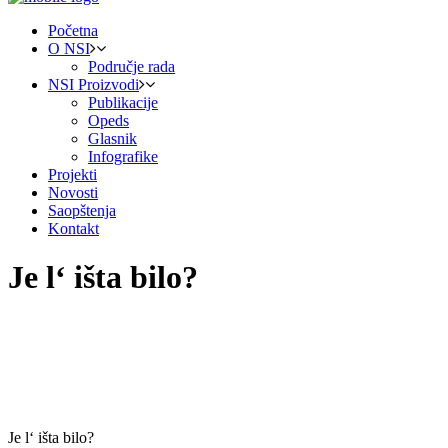
Početna
O NSI
Područje rada
NSI Proizvodi
Publikacije
Opeds
Glasnik
Infografike
Projekti
Novosti
Saopštenja
Kontakt
Je l‘ išta bilo?
Je l‘ išta bilo?