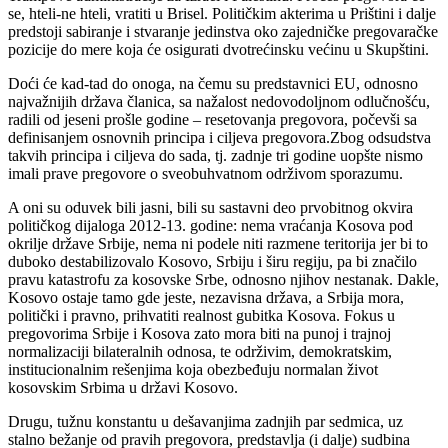
se, hteli-ne hteli, vratiti u Brisel. Političkim akterima u Prištini i dalje
predstoji sabiranje i stvaranje jedinstva oko zajedničke pregovaračke
pozicije do mere koja će osigurati dvotrećinsku većinu u Skupštini.
Doći će kad-tad do onoga, na čemu su predstavnici EU, odnosno
najvažnijih država članica, sa nažalost nedovodoljnom odlučnošću,
radili od jeseni prošle godine – resetovanja pregovora, počevši sa
definisanjem osnovnih principa i ciljeva pregovora.Zbog odsudstva
takvih principa i ciljeva do sada, tj. zadnje tri godine uopšte nismo
imali prave pregovore o sveobuhvatnom održivom sporazumu.
A oni su oduvek bili jasni, bili su sastavni deo prvobitnog okvira
političkog dijaloga 2012-13. godine: nema vraćanja Kosova pod
okrilje države Srbije, nema ni podele niti razmene teritorija jer bi to
duboko destabilizovalo Kosovo, Srbiju i širu regiju, pa bi značilo
pravu katastrofu za kosovske Srbe, odnosno njihov nestanak. Dakle,
Kosovo ostaje tamo gde jeste, nezavisna država, a Srbija mora,
politički i pravno, prihvatiti realnost gubitka Kosova. Fokus u
pregovorima Srbije i Kosova zato mora biti na punoj i trajnoj
normalizaciji bilateralnih odnosa, te održivim, demokratskim,
institucionalnim rešenjima koja obezbeđuju normalan život
kosovskim Srbima u državi Kosovo.
Drugu, tužnu konstantu u dešavanjima zadnjih par sedmica, uz
stalno bežanje od pravih pregovora, predstavlja (i dalje) sudbina