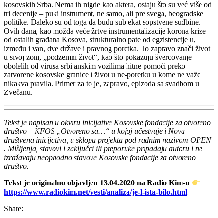
kosovskih Srba. Nema ih nigde kao aktera, ostaju što su već više od
tri decenije – puki instrument, ne samo, ali pre svega, beogradske
politike. Daleko su od toga da budu subjekat sopstvene sudbine.
Ovih dana, kao možda veće žrtve instrumentalizacije korona krize
od ostalih građana Kosova, strukturalno pate od egzistencije u,
između i van, dve države i pravnog poretka. To zapravo znači život
u sivoj zoni, „podzemni život“, kao što pokazuju švercovanje
obolelih od virusa srbijanskim vozilima hitne pomoći preko
zatvorene kosovske granice i život u ne-poretku u kome ne važe
nikakva pravila. Primer za to je, zapravo, epizoda sa svadbom u
Zvečanu.
Tekst je napisan u okviru inicijative Kosovske fondacije za otvoreno
društvo – KFOS „Otvoreno sa…“ u kojoj učestvuje i Nova
društvena inicijativa, u sklopu projekta pod radnim nazivom OPEN
. Mišljenja, stavovi i zaključci ili preporuke pripadaju autoru i ne
izražavaju neophodno stavove Kosovske fondacije za otvoreno
društvo.
Tekst je originalno objavljen 13.04.2020 na Radio Kim-u
https://www.radiokim.net/vesti/analiza/je-l-ista-bilo.html
Share: