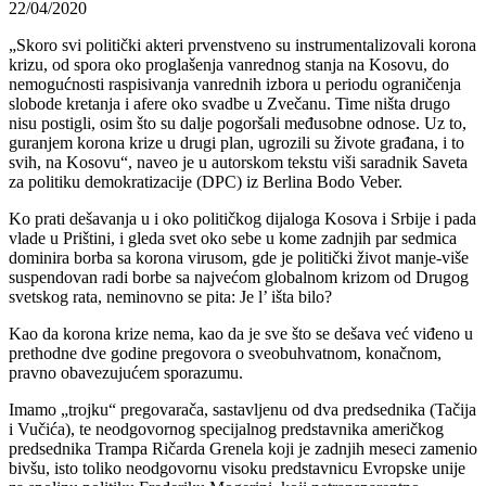
22/04/2020
„Skoro svi politički akteri prvenstveno su instrumentalizovali korona
krizu, od spora oko proglašenja vanrednog stanja na Kosovu, do
nemogućnosti raspisivanja vanrednih izbora u periodu ograničenja
slobode kretanja i afere oko svadbe u Zvečanu. Time ništa drugo
nisu postigli, osim što su dalje pogoršali međusobne odnose. Uz to,
guranjem korona krize u drugi plan, ugrozili su živote građana, i to
svih, na Kosovu“, naveo je u autorskom tekstu viši saradnik Saveta
za politiku demokratizacije (DPC) iz Berlina Bodo Veber.
Ko prati dešavanja u i oko političkog dijaloga Kosova i Srbije i pada
vlade u Prištini, i gleda svet oko sebe u kome zadnjih par sedmica
dominira borba sa korona virusom, gde je politički život manje-više
suspendovan radi borbe sa najvećom globalnom krizom od Drugog
svetskog rata, neminovno se pita: Je l’ išta bilo?
Kao da korona krize nema, kao da je sve što se dešava već viđeno u
prethodne dve godine pregovora o sveobuhvatnom, konačnom,
pravno obavezujućem sporazumu.
Imamo „trojku“ pregovarača, sastavljenu od dva predsednika (Tačija
i Vučića), te neodgovornog specijalnog predstavnika američkog
predsednika Trampa Ričarda Grenela koji je zadnjih meseci zamenio
bivšu, isto toliko neodgovornu visoku predstavnicu Evropske unije