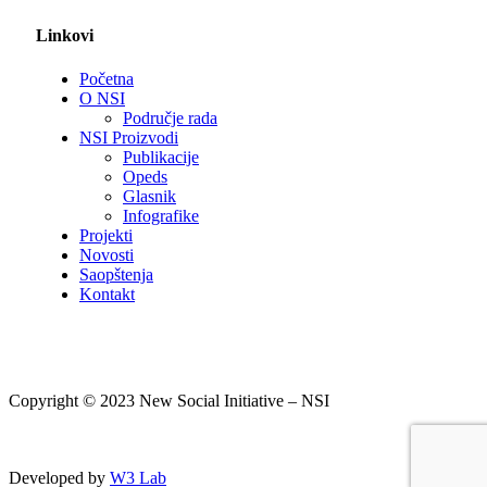
Linkovi
Početna
O NSI
Područje rada
NSI Proizvodi
Publikacije
Opeds
Glasnik
Infografike
Projekti
Novosti
Saopštenja
Kontakt
Copyright © 2023 New Social Initiative – NSI
Developed by
W3 Lab