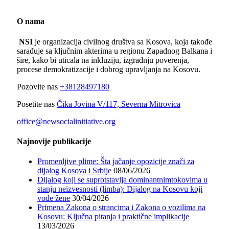
O nama
NSI
je organizacija civilnog društva sa Kosova, koja takođe
sarađuje sa ključnim akterima u regionu Zapadnog Balkana i
šire, kako bi uticala na inkluziju, izgradnju poverenja,
procese demokratizacije i dobrog upravljanja na Kosovu.
Pozovite nas
+38128497180
Posetite nas
Čika Jovina V/117, Severna Mitrovica
office@newsocialinitiative.org
Najnovije publikacije
Promenljive plime: Šta jačanje opozicije znači za
dijalog Kosova i Srbije
08/06/2026
Dijalog koji se suprotstavlja dominantnimtokovima u
stanju neizvesnosti (limba): Dijalog na Kosovu koji
vode žene
30/04/2026
Primena Zakona o strancima i Zakona o vozilima na
Kosovu: Ključna pitanja i praktične implikacije
13/03/2026