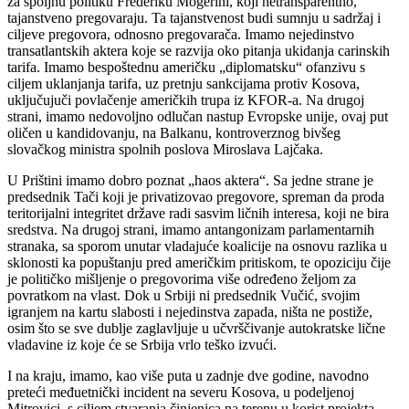
za spoljnu politiku Frederiku Mogerini, koji netransparentno,
tajanstveno pregovaraju. Ta tajanstvenost budi sumnju u sadržaj i
ciljeve pregovora, odnosno pregovarača. Imamo nejedinstvo
transatlantskih aktera koje se razvija oko pitanja ukidanja carinskih
tarifa. Imamo bespoštednu američku „diplomatsku“ ofanzivu s
ciljem uklanjanja tarifa, uz pretnju sankcijama protiv Kosova,
uključujuči povlačenje američkih trupa iz KFOR-a. Na drugoj
strani, imamo nedovoljno odlučan nastup Evropske unije, ovaj put
oličen u kandidovanju, na Balkanu, kontroverznog bivšeg
slovačkog ministra spolnih poslova Miroslava Lajčaka.
U Prištini imamo dobro poznat „haos aktera“. Sa jedne strane je
predsednik Tači koji je privatizovao pregovore, spreman da proda
teritorijalni integritet države radi sasvim ličnih interesa, koji ne bira
sredstva. Na drugoj strani, imamo antangonizam parlamentarnih
stranaka, sa sporom unutar vladajuće koalicije na osnovu razlika u
sklonosti ka popuštanju pred američkim pritiskom, te opoziciju čije
je političko mišljenje o pregovorima više određeno željom za
povratkom na vlast. Dok u Srbiji ni predsednik Vučić, svojim
igranjem na kartu slabosti i nejedinstva zapada, ništa ne postiže,
osim što se sve dublje zaglavljuje u učvrščivanje autokratske lične
vladavine iz koje će se Srbija vrlo teško izvući.
I na kraju, imamo, kao više puta u zadnje dve godine, navodno
preteći međuetnički incident na severu Kosova, u podeljenoj
Mitrovici, s ciljem stvaranja činjenica na terenu u korist projekta