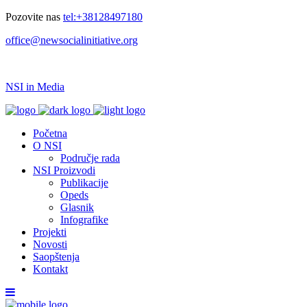
Pozovite nas
tel:+38128497180
office@newsocialinitiative.org
NSI in Media
Početna
O NSI
Područje rada
NSI Proizvodi
Publikacije
Opeds
Glasnik
Infografike
Projekti
Novosti
Saopštenja
Kontakt