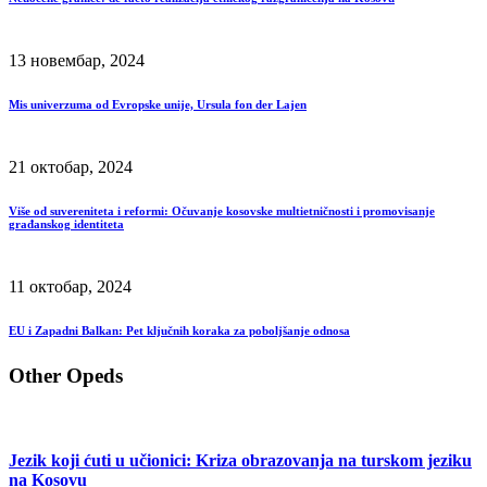
13 новембар, 2024
Mis univerzuma od Evropske unije, Ursula fon der Lajen
21 октобар, 2024
Više od suvereniteta i reformi: Očuvanje kosovske multietničnosti i promovisanje
građanskog identiteta
11 октобар, 2024
EU i Zapadni Balkan: Pet ključnih koraka za poboljšanje odnosa
Other Opeds
Jezik koji ćuti u učionici: Kriza obrazovanja na turskom jeziku
na Kosovu