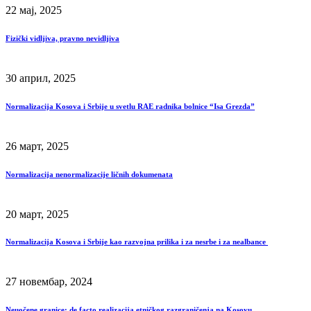
22 мај, 2025
Fizički vidljiva, pravno nevidljiva
30 април, 2025
Normalizacija Kosova i Srbije u svetlu RAE radnika bolnice “Isa Grezda”
26 март, 2025
Normalizacija nenormalizacije ličnih dokumenata
20 март, 2025
Normalizacija Kosova i Srbije kao razvojna prilika i za nesrbe i za nealbance
27 новембар, 2024
Neuočene granice: de facto realizacija etničkog razgraničenja na Kosovu