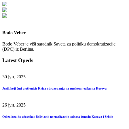
Bodo Veber
Bodo Veber je viši saradnik Saveta za politiku demokratizacije
(DPC) iz Berlina.
Latest Opeds
30 јун, 2025
Jezik koji ćuti u učionici: Kriza obrazovanja na turskom jeziku na Kosovu
26 јун, 2025
Od zaloga do učesnika: Bošnjaci i normalizacija odnosa između Kosova i Srbije