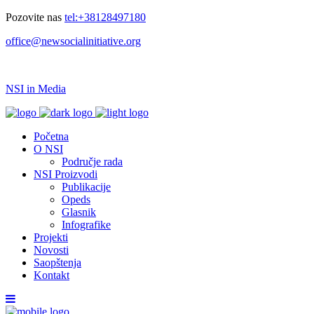
Pozovite nas
tel:+38128497180
office@newsocialinitiative.org
NSI in Media
Početna
O NSI
Područje rada
NSI Proizvodi
Publikacije
Opeds
Glasnik
Infografike
Projekti
Novosti
Saopštenja
Kontakt