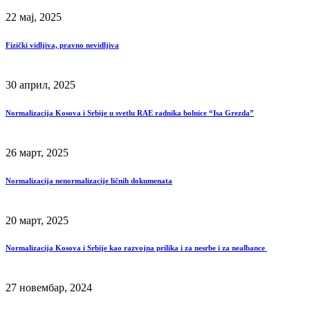
22 мај, 2025
Fizički vidljiva, pravno nevidljiva
30 април, 2025
Normalizacija Kosova i Srbije u svetlu RAE radnika bolnice “Isa Grezda”
26 март, 2025
Normalizacija nenormalizacije ličnih dokumenata
20 март, 2025
Normalizacija Kosova i Srbije kao razvojna prilika i za nesrbe i za nealbance
27 новембар, 2024