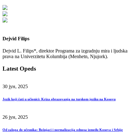
Dejvid Filips
Dejvid L. Filips*, direktor Programa za izgradnju mira i ljudska
prava na Univerzitetu Kolumbija (Menhetn, Njujork).
Latest Opeds
30 јун, 2025
Jezik koji ćuti u učionici: Kriza obrazovanja na turskom jeziku na Kosovu
26 јун, 2025
Od zaloga do učesnika: Bošnjaci i normalizacija odnosa između Kosova i Srbije