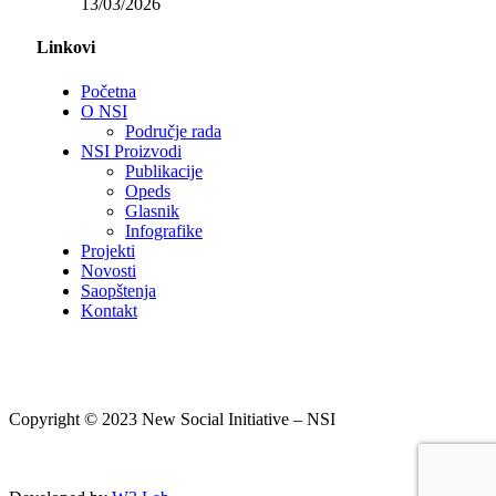
13/03/2026
Linkovi
Početna
O NSI
Područje rada
NSI Proizvodi
Publikacije
Opeds
Glasnik
Infografike
Projekti
Novosti
Saopštenja
Kontakt
Copyright © 2023 New Social Initiative – NSI