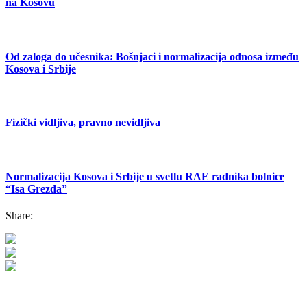
na Kosovu
Od zaloga do učesnika: Bošnjaci i normalizacija odnosa između
Kosova i Srbije
Fizički vidljiva, pravno nevidljiva
Normalizacija Kosova i Srbije u svetlu RAE radnika bolnice
“Isa Grezda”
Share: