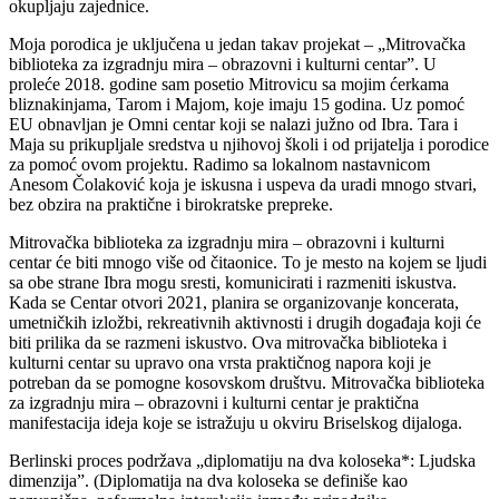
okupljaju zajednice.
Moja porodica je uključena u jedan takav projekat – „Mitrovačka
biblioteka za izgradnju mira – obrazovni i kulturni centar”. U
proleće 2018. godine sam posetio Mitrovicu sa mojim ćerkama
bliznakinjama, Tarom i Majom, koje imaju 15 godina. Uz pomoć
EU obnavljan je Omni centar koji se nalazi južno od Ibra. Tara i
Maja su prikupljale sredstva u njihovoj školi i od prijatelja i porodice
za pomoć ovom projektu. Radimo sa lokalnom nastavnicom
Anesom Čolaković koja je iskusna i uspeva da uradi mnogo stvari,
bez obzira na praktične i birokratske prepreke.
Mitrovačka biblioteka za izgradnju mira – obrazovni i kulturni
centar će biti mnogo više od čitaonice. To je mesto na kojem se ljudi
sa obe strane Ibra mogu sresti, komunicirati i razmeniti iskustva.
Kada se Centar otvori 2021, planira se organizovanje koncerata,
umetničkih izložbi, rekreativnih aktivnosti i drugih događaja koji će
biti prilika da se razmeni iskustvo. Ova mitrovačka biblioteka i
kulturni centar su upravo ona vrsta praktičnog napora koji je
potreban da se pomogne kosovskom društvu. Mitrovačka biblioteka
za izgradnju mira – obrazovni i kulturni centar je praktična
manifestacija ideja koje se istražuju u okviru Briselskog dijaloga.
Berlinski proces podržava „diplomatiju na dva koloseka*: Ljudska
dimenzija”. (Diplomatija na dva koloseka se definiše kao