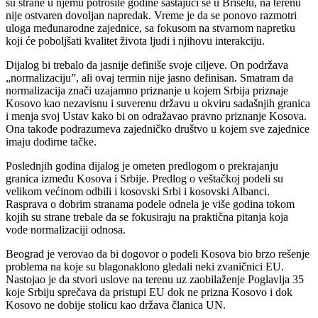
su strane u njemu potrošile godine sastajući se u Briselu, na terenu
nije ostvaren dovoljan napredak. Vreme je da se ponovo razmotri
uloga međunarodne zajednice, sa fokusom na stvarnom napretku
koji će poboljšati kvalitet života ljudi i njihovu interakciju.
Dijalog bi trebalo da jasnije definiše svoje ciljeve. On podržava
„normalizaciju”, ali ovaj termin nije jasno definisan. Smatram da
normalizacija znači uzajamno priznanje u kojem Srbija priznaje
Kosovo kao nezavisnu i suverenu državu u okviru sadašnjih granica
i menja svoj Ustav kako bi on odražavao pravno priznanje Kosova.
Ona takođe podrazumeva zajedničko društvo u kojem sve zajednice
imaju dodirne tačke.
Poslednjih godina dijalog je ometen predlogom o prekrajanju
granica između Kosova i Srbije. Predlog o veštačkoj podeli su
velikom većinom odbili i kosovski Srbi i kosovski Albanci.
Rasprava o dobrim stranama podele odnela je više godina tokom
kojih su strane trebale da se fokusiraju na praktična pitanja koja
vode normalizaciji odnosa.
Beograd je verovao da bi dogovor o podeli Kosova bio brzo rešenje
problema na koje su blagonaklono gledali neki zvaničnici EU.
Nastojao je da stvori uslove na terenu uz zaobilaženje Poglavlja 35
koje Srbiju sprečava da pristupi EU dok ne prizna Kosovo i dok
Kosovo ne dobije stolicu kao država članica UN.