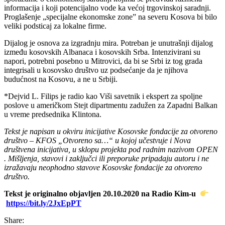
informacija i koji potencijalno vode ka većoj trgovinskoj saradnji.
Proglašenje „specijalne ekonomske zone” na severu Kosova bi bilo
veliki podsticaj za lokalne firme.
Dijalog je osnova za izgradnju mira. Potreban je unutrašnji dijalog
između kosovskih Albanaca i kosovskih Srba. Intenzivirani su
napori, potrebni posebno u Mitrovici, da bi se Srbi iz tog grada
integrisali u kosovsko društvo uz podsećanje da je njihova
budućnost na Kosovu, a ne u Srbiji.
*Dejvid L. Filips je radio kao Viši savetnik i ekspert za spoljne
poslove u američkom Stejt dipartmentu zadužen za Zapadni Balkan
u vreme predsednika Klintona.
Tekst je napisan u okviru inicijative Kosovske fondacije za otvoreno
društvo – KFOS „Otvoreno sa…“ u kojoj učestvuje i Nova
društvena inicijativa, u sklopu projekta pod radnim nazivom OPEN
. Mišljenja, stavovi i zaključci ili preporuke pripadaju autoru i ne
izražavaju neophodno stavove Kosovske fondacije za otvoreno
društvo.
Tekst je originalno objavljen 20.10.2020 na Radio Kim-u
https://bit.ly/2JxEpPT
Share: