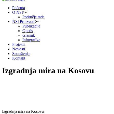
Početna
O NSI
Područje rada
NSI Proizvodi
Publikacije
Opeds
Glasnik
Infografike
Projekti
Novosti
Saopštenja
Kontakt
Izgradnja mira na Kosovu
Izgradnja mira na Kosovu