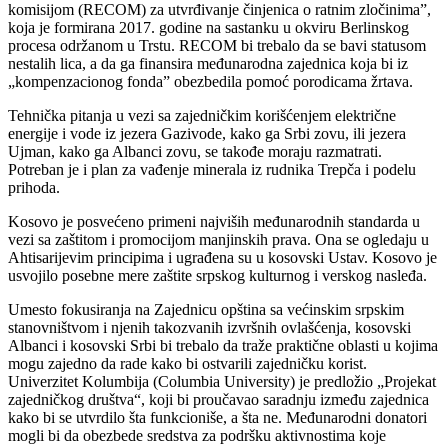
komisijom (RECOM) za utvrđivanje činjenica o ratnim zločinima”,
koja je formirana 2017. godine na sastanku u okviru Berlinskog
procesa održanom u Trstu. RECOM bi trebalo da se bavi statusom
nestalih lica, a da ga finansira međunarodna zajednica koja bi iz
„kompenzacionog fonda” obezbedila pomoć porodicama žrtava.
Tehnička pitanja u vezi sa zajedničkim korišćenjem električne
energije i vode iz jezera Gazivode, kako ga Srbi zovu, ili jezera
Ujman, kako ga Albanci zovu, se takođe moraju razmatrati.
Potreban je i plan za vađenje minerala iz rudnika Trepča i podelu
prihoda.
Kosovo je posvećeno primeni najviših međunarodnih standarda u
vezi sa zaštitom i promocijom manjinskih prava. Ona se ogledaju u
Ahtisarijevim principima i ugrađena su u kosovski Ustav. Kosovo je
usvojilo posebne mere zaštite srpskog kulturnog i verskog nasleđa.
Umesto fokusiranja na Zajednicu opština sa većinskim srpskim
stanovništvom i njenih takozvanih izvršnih ovlašćenja, kosovski
Albanci i kosovski Srbi bi trebalo da traže praktične oblasti u kojima
mogu zajedno da rade kako bi ostvarili zajedničku korist.
Univerzitet Kolumbija (Columbia University) je predložio „Projekat
zajedničkog društva“, koji bi proučavao saradnju između zajednica
kako bi se utvrdilo šta funkcioniše, a šta ne. Međunarodni donatori
mogli bi da obezbede sredstva za podršku aktivnostima koje