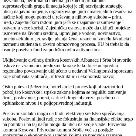
nezvanična, neformalna interakcija između pripadnika
suprotstavljenih grupa ili nacija kojoj je cilj razvijanje strategije,
uticaj na javno mnjenje, organizovanje ljudi i materijalnih resursa na
načine koji mogu pomoći u rešavanju njihovog sukoba – prim.
ured.) Zajedničkim radom ljudi jača se uzajamno razumevanje i
ostvaruju veće koristi. Zajednička osnova može da uključi projekte
usmerene na životnu sredinu, upravljanje vodom, novinarstvo,
umetnost/kulturu, zdravlje, pitanja žena, razmenu između fakulteta i
razmenu studenata u okviru obrazovnog procesa. EU bi trebalo da
osnuje poseban fond za podršku ovim aktivnostima.
Uključivanje civilnog društva kosovskih Albanaca i Srba bi stvorilo
uslove da zvaničnici preduzmu korake kako bi se unapredilo
regionalno povezivanje uključeno u nedavni Vašingtonski sporazum
koje obuhvata saobraćaj, infrastrukturu i ekonomski razvoj.
Osim puteva i železnica, potreban je i proces koji bi razmotrio i
poboljšao kosovske i srpske zakone kojima se regulišu osnivanje
firmi, poslovanje, porezi, carine i druge obaveze, posebno na
opštinskom nivou i u poljoprivrednoj industriji.
Poslovni kontakti mogu da budu efektivno sredstvo sprečavanja
sukoba. Poslovni ljudi radije se fokusiraju na finansijske efekte nego
na politiku i na taj način mogu da utiču na svoje vlade. Privredna
komora Kosova i Privredna komora Srbije već su postigle
sporazume o ekonomskoj saradnji kojima se predviđa razmena