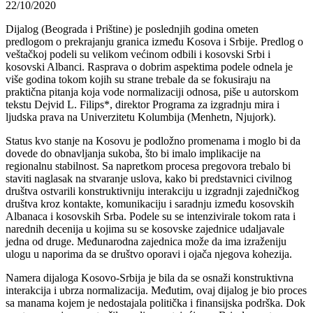
22/10/2020
Dijalog (Beograda i Prištine) je poslednjih godina ometen
predlogom o prekrajanju granica između Kosova i Srbije. Predlog o
veštačkoj podeli su velikom većinom odbili i kosovski Srbi i
kosovski Albanci. Rasprava o dobrim aspektima podele odnela je
više godina tokom kojih su strane trebale da se fokusiraju na
praktična pitanja koja vode normalizaciji odnosa, piše u autorskom
tekstu Dejvid L. Filips*, direktor Programa za izgradnju mira i
ljudska prava na Univerzitetu Kolumbija (Menhetn, Njujork).
Status kvo stanje na Kosovu je podložno promenama i moglo bi da
dovede do obnavljanja sukoba, što bi imalo implikacije na
regionalnu stabilnost. Sa napretkom procesa pregovora trebalo bi
staviti naglasak na stvaranje uslova, kako bi predstavnici civilnog
društva ostvarili konstruktivniju interakciju u izgradnji zajedničkog
društva kroz kontakte, komunikaciju i saradnju između kosovskih
Albanaca i kosovskih Srba. Podele su se intenzivirale tokom rata i
narednih decenija u kojima su se kosovske zajednice udaljavale
jedna od druge. Međunarodna zajednica može da ima izraženiju
ulogu u naporima da se društvo oporavi i ojača njegova kohezija.
Namera dijaloga Kosovo-Srbija je bila da se osnaži konstruktivna
interakcija i ubrza normalizacija. Međutim, ovaj dijalog je bio proces
sa manama kojem je nedostajala politička i finansijska podrška. Dok