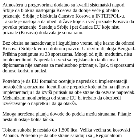
Atmosferu u pregovorima dodatno su kvarili sistematski napori
Srbije da blokira nastojanja Kosova da dobije veće globalno
priznanje. Srbija je blokirala članstvo Kosova u INTERPOL-u.
Takođe je nastojala da ubedi države koje su već priznale Kosovo da
povuku priznanje. Saradnja Srbije i pet članica EU koje nisu
priznale (Kosovo) dodavala je so na ranu.
Bez obzira na nazadovanje i izgubljeno vreme, nije kasno da odnosi
Kosova i Srbije krenu u dobrom pravcu. U okviru dijaloga Beograd-
Priština postignuta su 33 sporazuma. Mnogi od njih, međutim, nisu
implementirani. Napredak u vezi sa registarskim tablicama i
diplomama nije zamena za međusobno priznanje. Ipak, ti sporazumi
donose koristi u praksi.
Potrebno je da EU formalno ocenjuje napredak u implementaciji
postojećih sporazuma, identifikuje prepreke koje utiču na njihovu
implementaciju i da izvrši pritisak na obe strane da ostvare napredak.
Mehanizam monitoringa od strane EU bi trebalo da obezbedi
izveštavanje o napretku i da ga olakša.
Mnoga nerešena pitanja dovode do podela među stranama. Pitanje
nestalih ostaje bolna tačka.
Tokom sukoba je nestalo do 1.500 lica. Velika većina su kosovski
Albanci. Potrebno je da obe strane sarađuju sa „Regionalnom