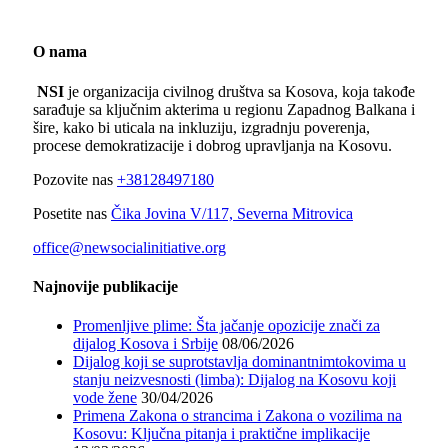
O nama
NSI
je organizacija civilnog društva sa Kosova, koja takođe
sarađuje sa ključnim akterima u regionu Zapadnog Balkana i
šire, kako bi uticala na inkluziju, izgradnju poverenja,
procese demokratizacije i dobrog upravljanja na Kosovu.
Pozovite nas
+38128497180
Posetite nas
Čika Jovina V/117, Severna Mitrovica
office@newsocialinitiative.org
Najnovije publikacije
Promenljive plime: Šta jačanje opozicije znači za
dijalog Kosova i Srbije
08/06/2026
Dijalog koji se suprotstavlja dominantnimtokovima u
stanju neizvesnosti (limba): Dijalog na Kosovu koji
vode žene
30/04/2026
Primena Zakona o strancima i Zakona o vozilima na
Kosovu: Ključna pitanja i praktične implikacije