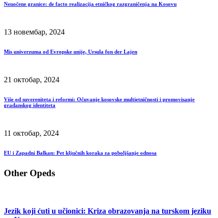
Neuočene granice: de facto realizacija etničkog razgraničenja na Kosovu
13 новембар, 2024
Mis univerzuma od Evropske unije, Ursula fon der Lajen
21 октобар, 2024
Više od suvereniteta i reformi: Očuvanje kosovske multietničnosti i promovisanje
građanskog identiteta
11 октобар, 2024
EU i Zapadni Balkan: Pet ključnih koraka za poboljšanje odnosa
Other Opeds
Jezik koji ćuti u učionici: Kriza obrazovanja na turskom jeziku