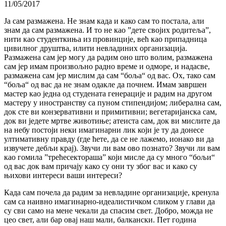
11/05/2017
Ја сам размажена. Не знам када и како сам то постала, али
знам да сам размажена. И то не као ”дете својих родитеља”,
нити као студенткиња из провинције, већ као припадница
цивилног друштва, илити невладиних организација.
Размажена сам јер могу да радим оно што волим, размажена
сам јер имам произвољно радно време и одморе, и надасве,
размажена сам јер мислим да сам “боља“ од вас. Ох, тако сам
“боља“ од вас да не знам одакле да почнем. Имам завршен
мастер као једна од студената генерације и радим на другом
мастеру у иностранству са пуном стипендијом; либерална сам,
док сте ви конзервативни и примитивни; вегетаријанска сам,
док ви једете мртве животиње; атеиста сам, док ви мислите да
на небу постоји неки имагинарни лик који је ту да донесе
ултимативну правду (где ћете, да се не лажемо, ионако ви да
извучете дебљи крај). Звучи ли вам ово познато? Звучи ли вам
као гомила ”трећесектораша” који мисле да су много “бољи“
од вас док вам причају како су они ту због вас и како су
њихови интереси ваши интереси?
Када сам почела да радим за невладине организације, кренула
сам са наивно имагинарно-идеалистичком сликом у глави да
су сви само на мене чекали да спасим свет. Добро, можда не
цео свет, али бар овај наш мали, балкански. Пет година