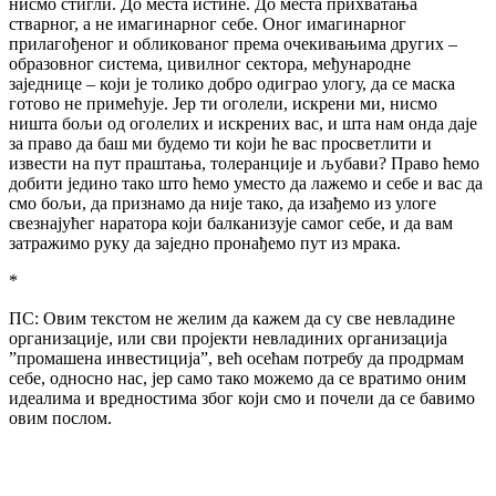
нисмо стигли. До места истине. До места прихватања
стварног, а не имагинарног себе. Оног имагинарног
прилагођеног и обликованог према очекивањима других –
образовног система, цивилног сектора, међународне
заједнице – који је толико добро одиграо улогу, да се маска
готово не примећује. Јер ти оголели, искрени ми, нисмо
ништа бољи од оголелих и искрених вас, и шта нам онда даје
за право да баш ми будемо ти који ће вас просветлити и
извести на пут праштања, толеранције и љубави? Право ћемо
добити једино тако што ћемо уместо да лажемо и себе и вас да
смо бољи, да признамо да није тако, да изађемо из улоге
свезнајућег наратора који балканизује самог себе, и да вам
затражимо руку да заједно пронађемо пут из мрака.
*
ПС: Овим текстом не желим да кажем да су све невладине
организације, или сви пројекти невладиних организација
”промашена инвестиција”, већ осећам потребу да продрмам
себе, односно нас, јер само тако можемо да се вратимо оним
идеалима и вредностима због који смо и почели да се бавимо
овим послом.