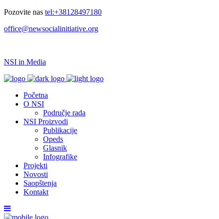
Pozovite nas
tel:+38128497180
office@newsocialinitiative.org
NSI in Media
Početna
O NSI
Područje rada
NSI Proizvodi
Publikacije
Opeds
Glasnik
Infografike
Projekti
Novosti
Saopštenja
Kontakt