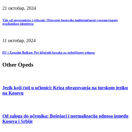
21 октобар, 2024
Više od suvereniteta i reformi: Očuvanje kosovske multietničnosti i promovisanje
građanskog identiteta
11 октобар, 2024
EU i Zapadni Balkan: Pet ključnih koraka za poboljšanje odnosa
Other Opeds
Jezik koji ćuti u učionici: Kriza obrazovanja na turskom jeziku
na Kosovu
Od zaloga do učesnika: Bošnjaci i normalizacija odnosa između
Kosova i Srbije