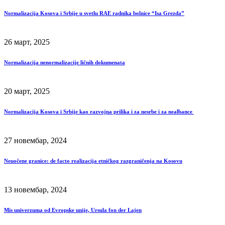
Normalizacija Kosova i Srbije u svetlu RAE radnika bolnice “Isa Grezda”
26 март, 2025
Normalizacija nenormalizacije ličnih dokumenata
20 март, 2025
Normalizacija Kosova i Srbije kao razvojna prilika i za nesrbe i za nealbance
27 новембар, 2024
Neuočene granice: de facto realizacija etničkog razgraničenja na Kosovu
13 новембар, 2024
Mis univerzuma od Evropske unije, Ursula fon der Lajen