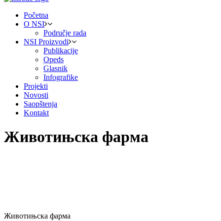
Početna
O NSI
Područje rada
NSI Proizvodi
Publikacije
Opeds
Glasnik
Infografike
Projekti
Novosti
Saopštenja
Kontakt
Животињска фарма
Животињска фарма