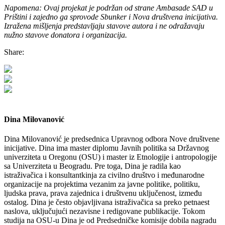
Napomena: Ovaj projekat je podržan od strane Ambasade SAD u
Prištini i zajedno ga sprovode Sbunker i Nova društvena inicijativa.
Izražena mišljenja predstavljaju stavove autora i ne odražavaju
nužno stavove donatora i organizacija.
Share:
Dina Milovanović
Dina Milovanović je predsednica Upravnog odbora Nove društvene
inicijative. Dina ima master diplomu Javnih politika sa Državnog
univerziteta u Oregonu (OSU) i master iz Etnologije i antropologije
sa Univerziteta u Beogradu. Pre toga, Dina je radila kao
istraživačica i konsultantkinja za civilno društvo i međunarodne
organizacije na projektima vezanim za javne politike, politiku,
ljudska prava, prava zajednica i društvenu uključenost, između
ostalog. Dina je često objavljivana istraživačica sa preko petnaest
naslova, uključujući nezavisne i redigovane publikacije. Tokom
studija na OSU-u Dina je od Predsedničke komisije dobila nagradu