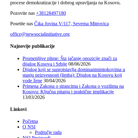
procese demokratizacije i dobrog upravljanja na Kosovu.
Pozovite nas
+38128497180
Posetite nas
Čika Jovina V/117, Severna Mitrovica
office@newsocialinitiative.org
Najnovije publikacije
Promenljive plime: Šta jačanje opozicije znači za
dijalog Kosova i Srbije
08/06/2026
Dijalog koji se suprotstavlja dominantnimtokovima u
stanju neizvesnosti (limba): Dijalog na Kosovu koji
vode žene
30/04/2026
Primena Zakona o strancima i Zakona o vozilima na
Kosovu: Ključna pitanja i praktične implikacije
13/03/2026
Linkovi
Početna
O NSI
Područje rada
NSI Proizvodi