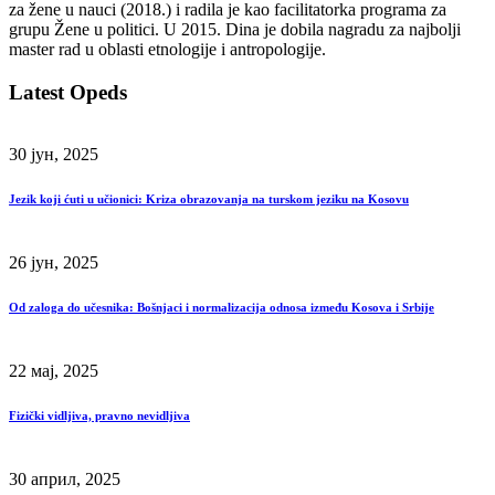
za žene u nauci (2018.) i radila je kao facilitatorka programa za
grupu Žene u politici. U 2015. Dina je dobila nagradu za najbolji
master rad u oblasti etnologije i antropologije.
Latest Opeds
30 јун, 2025
Jezik koji ćuti u učionici: Kriza obrazovanja na turskom jeziku na Kosovu
26 јун, 2025
Od zaloga do učesnika: Bošnjaci i normalizacija odnosa između Kosova i Srbije
22 мај, 2025
Fizički vidljiva, pravno nevidljiva
30 април, 2025