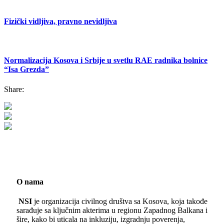
Fizički vidljiva, pravno nevidljiva
Normalizacija Kosova i Srbije u svetlu RAE radnika bolnice
“Isa Grezda”
Share:
O nama
NSI
je organizacija civilnog društva sa Kosova, koja takođe
sarađuje sa ključnim akterima u regionu Zapadnog Balkana i
šire, kako bi uticala na inkluziju, izgradnju poverenja,