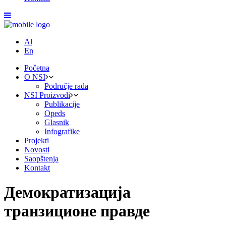
Al
En
Početna
O NSI
Područje rada
NSI Proizvodi
Publikacije
Opeds
Glasnik
Infografike
Projekti
Novosti
Saopštenja
Kontakt
Демократизација
транзиционе правде