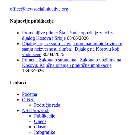
office@newsocialinitiative.org
Najnovije publikacije
Promenljive plime: Šta jačanje opozicije znači za
dijalog Kosova i Srbije
08/06/2026
Dijalog koji se suprotstavlja dominantnimtokovima u
stanju neizvesnosti (limba): Dijalog na Kosovu koji
vode žene
30/04/2026
Primena Zakona o strancima i Zakona o vozilima na
Kosovu: Ključna pitanja i praktične implikacije
13/03/2026
Linkovi
Početna
O NSI
Područje rada
NSI Proizvodi
Publikacije
Opeds
Glasnik
Infografike