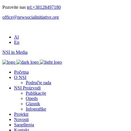
Pozovite nas
tel:+38128497180
office@newsocialinitiative.org
Al
En
NSI in Media
Početna
O NSI
Područje rada
NSI Proizvodi
Publikacije
Opeds
Glasnik
Infografike
Projekti
Novosti
Saopštenja
Kontakt