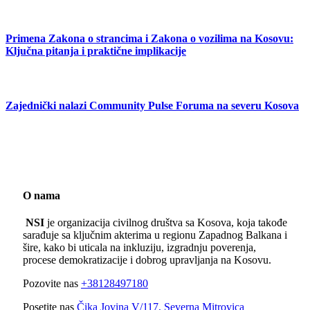
Primena Zakona o strancima i Zakona o vozilima na Kosovu:
Ključna pitanja i praktične implikacije
Zajednički nalazi Community Pulse Foruma na severu Kosova
O nama
NSI
je organizacija civilnog društva sa Kosova, koja takođe
sarađuje sa ključnim akterima u regionu Zapadnog Balkana i
šire, kako bi uticala na inkluziju, izgradnju poverenja,
procese demokratizacije i dobrog upravljanja na Kosovu.
Pozovite nas
+38128497180
Posetite nas
Čika Jovina V/117, Severna Mitrovica