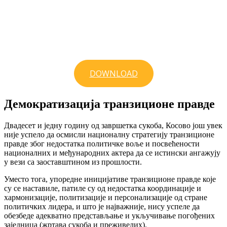
DOWNLOAD
Демократизација транзиционе правде
Двадесет и једну годину од завршетка сукоба, Косово још увек
није успело да осмисли националну стратегију транзиционе
правде због недостатка политичке воље и посвећености
националних и међународних актера да се истински ангажују
у вези са заоставштином из прошлости.
Уместо тога, упоредне иницијативе транзиционе правде које
су се наставиле, патиле су од недостатка координације и
хармонизације, политизације и персонализације од стране
политичких лидера, и што је најважније, нису успеле да
обезбеде адекватно представљање и укључивање погођених
заједница (жртава сукоба и преживелих).