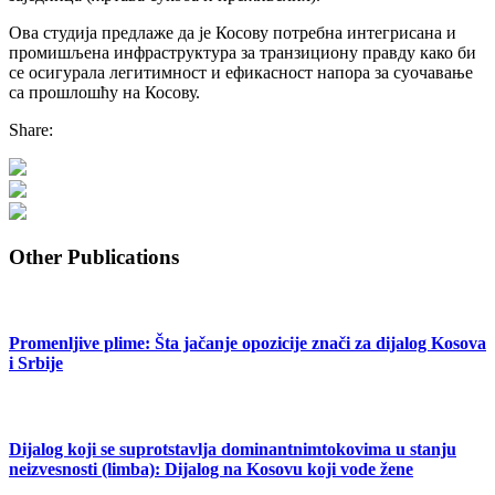
Ова студија предлаже да је Косову потребна интегрисана и
промишљена инфраструктура за транзициону правду како би
се осигурала легитимност и ефикасност напора за суочавање
са прошлошћу на Косову.
Share:
Other Publications
Promenljive plime: Šta jačanje opozicije znači za dijalog Kosova
i Srbije
Dijalog koji se suprotstavlja dominantnimtokovima u stanju
neizvesnosti (limba): Dijalog na Kosovu koji vode žene