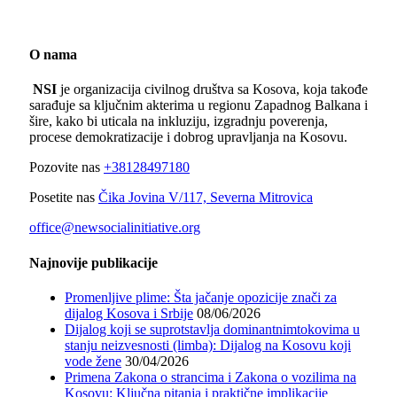
O nama
NSI
je organizacija civilnog društva sa Kosova, koja takođe
sarađuje sa ključnim akterima u regionu Zapadnog Balkana i
šire, kako bi uticala na inkluziju, izgradnju poverenja,
procese demokratizacije i dobrog upravljanja na Kosovu.
Pozovite nas
+38128497180
Posetite nas
Čika Jovina V/117, Severna Mitrovica
office@newsocialinitiative.org
Najnovije publikacije
Promenljive plime: Šta jačanje opozicije znači za
dijalog Kosova i Srbije
08/06/2026
Dijalog koji se suprotstavlja dominantnimtokovima u
stanju neizvesnosti (limba): Dijalog na Kosovu koji
vode žene
30/04/2026
Primena Zakona o strancima i Zakona o vozilima na
Kosovu: Ključna pitanja i praktične implikacije