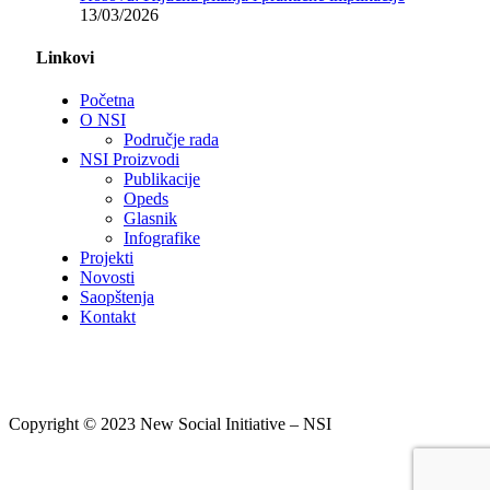
13/03/2026
Linkovi
Početna
O NSI
Područje rada
NSI Proizvodi
Publikacije
Opeds
Glasnik
Infografike
Projekti
Novosti
Saopštenja
Kontakt
Copyright © 2023 New Social Initiative – NSI