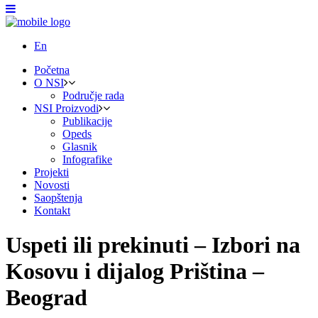
En
Početna
O NSI
Područje rada
NSI Proizvodi
Publikacije
Opeds
Glasnik
Infografike
Projekti
Novosti
Saopštenja
Kontakt
Uspeti ili prekinuti – Izbori na
Kosovu i dijalog Priština –
Beograd