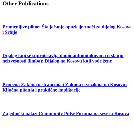
Other Publications
Promenljive plime: Šta jačanje opozicije znači za dijalog Kosova
i Srbije
Dijalog koji se suprotstavlja dominantnimtokovima u stanju
neizvesnosti (limba): Dijalog na Kosovu koji vode žene
Primena Zakona o strancima i Zakona o vozilima na Kosovu:
Ključna pitanja i praktične implikacije
Zajednički nalazi Community Pulse Foruma na severu Kosova