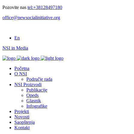
Pozovite nas
tel:+38128497180
office@newsocialinitiative.org
En
NSI in Media
Početna
O NSI
Područje rada
NSI Proizvodi
Publikacije
Opeds
Glasnik
Infografike
Projekti
Novosti
Saopštenja
Kontakt