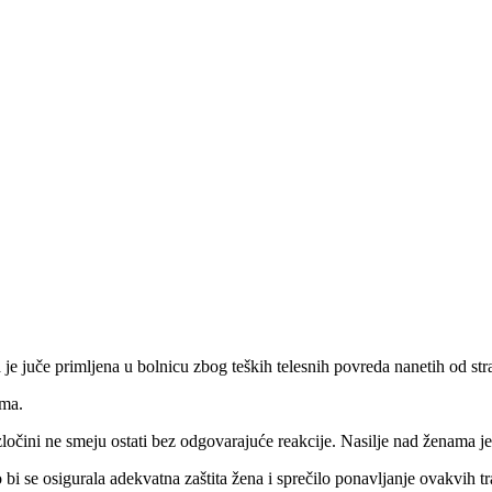
 je juče primljena u bolnicu zbog teških telesnih povreda nanetih od st
ima.
očini ne smeju ostati bez odgovarajuće reakcije. Nasilje nad ženama je 
se osigurala adekvatna zaštita žena i sprečilo ponavljanje ovakvih tra