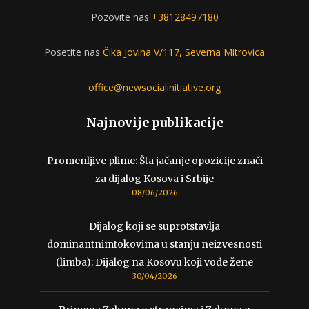
Pozovite nas
+38128497180
Posetite nas
Čika Jovina V/117, Severna Mitrovica
office@newsocialinitiative.org
Najnovije publikacije
Promenljive plime: Šta jačanje opozicije znači
za dijalog Kosova i Srbije
08/06/2026
Dijalog koji se suprotstavlja
dominantnimtokovima u stanju neizvesnosti
(limba): Dijalog na Kosovu koji vode žene
30/04/2026