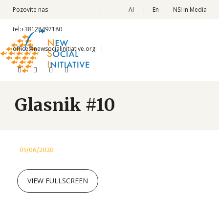
Pozovite nas
Al
En
NSI in Media
tel:+38128497180
office@newsocialinitiative.org
Glasnik #10
05/06/2020
VIEW FULLSCREEN