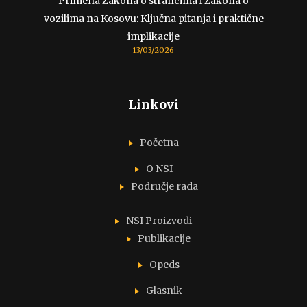
Primena Zakona o strancima i Zakona o
vozilima na Kosovu: Ključna pitanja i praktične
implikacije
13/03/2026
Linkovi
Početna
O NSI
Područje rada
NSI Proizvodi
Publikacije
Opeds
Glasnik