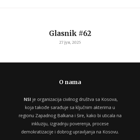
Glasnik #62
27 јун, 2025
O nama
NSI
je organizacija civilnog društva sa Kosova,
koja takođe sarađuje sa ključnim akterima u
regionu Zapadnog Balkana i šire, kako bi uticala na
inkluziju, izgradnju poverenja, procese
demokratizacije i dobrog upravljanja na Kosovu.