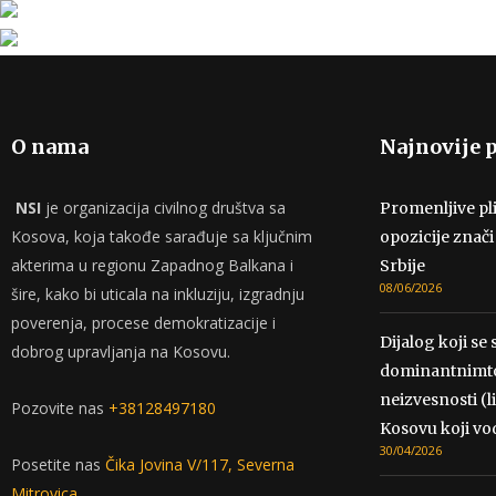
O nama
Najnovije p
NSI
je organizacija civilnog društva sa
Promenljive pli
Kosova, koja takođe sarađuje sa ključnim
opozicije znači
akterima u regionu Zapadnog Balkana i
Srbije
08/06/2026
šire, kako bi uticala na inkluziju, izgradnju
poverenja, procese demokratizacije i
Dijalog koji se 
dobrog upravljanja na Kosovu.
dominantnimto
neizvesnosti (l
Pozovite nas
+38128497180
Kosovu koji vo
30/04/2026
Posetite nas
Čika Jovina V/117, Severna
Mitrovica