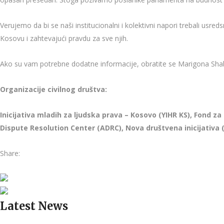
Verujemo da bi se naši institucionalni i kolektivni napori trebali usreds
Kosovu i zahtevajući pravdu za sve njih.
Ako su vam potrebne dodatne informacije, obratite se Marigona Sha
Organizacije civilnog društva:
Inicijativa mladih za ljudska prava – Kosovo (YIHR KS), Fond 
Dispute Resolution Center (ADRC), Nova društvena inicijativa (
Share:
Latest News