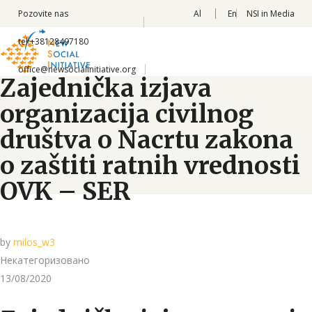
Pozovite nas
Al
En
NSI in Media
tel:+38128497180
office@newsocialinitiative.org
Zajednička izjava
organizacija civilnog
društva o Nacrtu zakona
o zaštiti ratnih vrednosti
OVK – SER
by
milos_w3
Некатегоризовано
13/08/2020