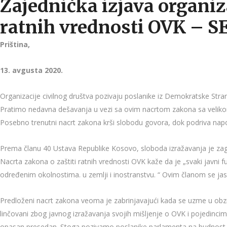
Zajednička izjava organiza
ratnih vrednosti OVK – S
Priština,
13. avgusta 2020.
Organizacije civilnog društva pozivaju poslanike iz Demokratske Str
Pratimo nedavna dešavanja u vezi sa ovim nacrtom zakona sa velikom
Posebno trenutni nacrt zakona krši slobodu govora, dok podriva napore 
Prema članu 40 Ustava Republike Kosovo, sloboda izražavanja je zagara
Nacrta zakona o zaštiti ratnih vrednosti OVK kaže da je „svaki javni
određenim okolnostima. u zemlji i inostranstvu. “ Ovim članom se ja
Predloženi nacrt zakona veoma je zabrinjavajući kada se uzme u obzir 
linčovani zbog javnog izražavanja svojih mišljenje o OVK i pojedincima
opasan presedan. Stoga pozivamo poslanike parlamenta na budnost i 