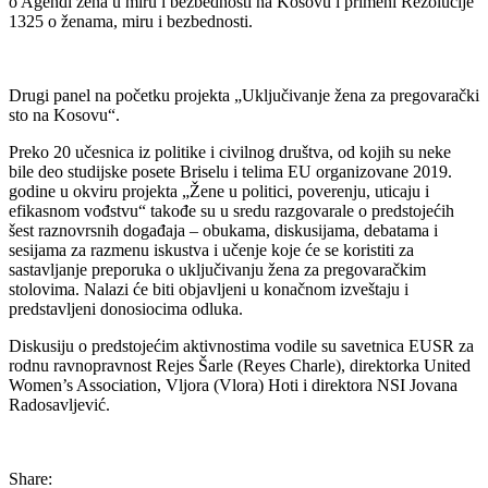
o Agendi žena u miru i bezbednosti na Kosovu i primeni Rezolucije
1325 o ženama, miru i bezbednosti.
Drugi panel na početku projekta „Uključivanje žena za pregovarački
sto na Kosovu“.
Preko 20 učesnica iz politike i civilnog društva, od kojih su neke
bile deo studijske posete Briselu i telima EU organizovane 2019.
godine u okviru projekta „Žene u politici, poverenju, uticaju i
efikasnom vođstvu“ takođe su u sredu razgovarale o predstojećih
šest raznovrsnih događaja – obukama, diskusijama, debatama i
sesijama za razmenu iskustva i učenje koje će se koristiti za
sastavljanje preporuka o uključivanju žena za pregovaračkim
stolovima. Nalazi će biti objavljeni u konačnom izveštaju i
predstavljeni donosiocima odluka.
Diskusiju o predstojećim aktivnostima vodile su savetnica EUSR za
rodnu ravnopravnost Rejes Šarle (Reyes Charle), direktorka United
Women’s Association, Vljora (Vlora) Hoti i direktora NSI Jovana
Radosavljević.
Share: