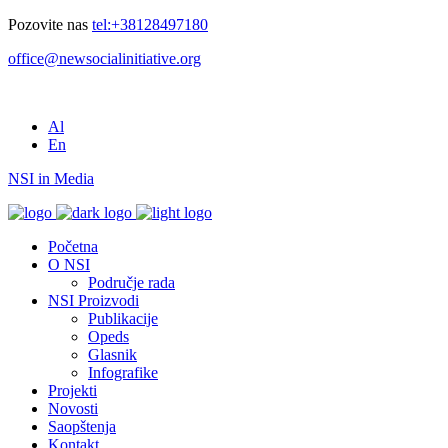
Pozovite nas
tel:+38128497180
office@newsocialinitiative.org
Al
En
NSI in Media
Početna
O NSI
Područje rada
NSI Proizvodi
Publikacije
Opeds
Glasnik
Infografike
Projekti
Novosti
Saopštenja
Kontakt