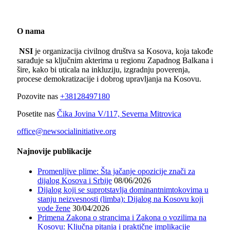
O nama
NSI
je organizacija civilnog društva sa Kosova, koja takođe
sarađuje sa ključnim akterima u regionu Zapadnog Balkana i
šire, kako bi uticala na inkluziju, izgradnju poverenja,
procese demokratizacije i dobrog upravljanja na Kosovu.
Pozovite nas
+38128497180
Posetite nas
Čika Jovina V/117, Severna Mitrovica
office@newsocialinitiative.org
Najnovije publikacije
Promenljive plime: Šta jačanje opozicije znači za
dijalog Kosova i Srbije
08/06/2026
Dijalog koji se suprotstavlja dominantnimtokovima u
stanju neizvesnosti (limba): Dijalog na Kosovu koji
vode žene
30/04/2026
Primena Zakona o strancima i Zakona o vozilima na
Kosovu: Ključna pitanja i praktične implikacije