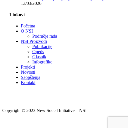
13/03/2026
Linkovi
Početna
O NSI
Područje rada
NSI Proizvodi
Publikacije
Opeds
Glasnik
Infografike
Projekti
Novosti
Saopštenja
Kontakt
Copyright © 2023 New Social Initiative – NSI