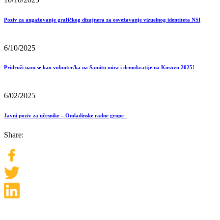
Poziv za angažovanje grafičkog dizajnera za osvežavanje vizuelnog identiteta NSI
6/10/2025
Pridruži nam se kao volonter/ka na Samitu mira i demokratije na Kosovu 2025!
6/02/2025
Javni poziv za učesnike – Omladinske radne grupe
Share: