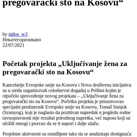
pregovarački sto na Kosovu“
by
milos_w3
Некатегоризовано
22/07/2021
Početak projekta „Uključivanje žena za
pregovarački sto na Kosovu“
Kancelarije Evropske unije na Kosovu i Nova društvena inicijativa
su u sredu organizovali celodnevni događaj u Prištini kojim je
otpočelo sprovođenje novog projekata – „Uključivanje žena za
pregovarački sto na Kosovu“. Početku projekta je prisustvovao
specijalni predstavnik Evropske unije na Kosovu, Tomaš Sunjok
(Szunyog), koji je naglasio da pozitivan napredak u pogledu rodne
ravnopravnosti nije rezultat prirodnog napretka, već napora koji su
uložili mnogi i pozvao da se ti napori i dalje ulažu.
Projektne aktivnosti su osmišljene tako da se analiziraju dostignuća