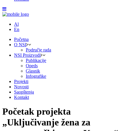
Al
En
Početna
O NSI
Područje rada
NSI Proizvodi
Publikacije
Opeds
Glasnik
Infografike
Projekti
Novosti
Saopštenja
Kontakt
Početak projekta
„Uključivanje žena za