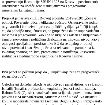
u sprovođenju Rezolucije SBUN 1325 na Kosovu, posebno stub
usredsređen na učešće žena u inicijativama i pregovorima
usmerenim ka izgradnji mira.
Projekat je nastavak EUSR-ovog projekta (2019-2020) „Žene u
politici. Poverenje, uticaj i efikasno vođstvo. Osiguravanje rodno
odgovornih i inkluzivnih procesa političkog dijaloga “, čiji je opšti
cilj da poboljša mogućnosti ciljne grupe žena da pristupe vodećim
mestima u pregovorima, kao i da se uključe i zalažu za uključivanje
žena pregovorima i političkim dijalozima na visokom nivou, kao i
omogući specijalnom predstavniku EU da se dijalog o rodnoj
ravnopravnosti i osnaživanju žena sa relevantnim partnerima iz
lokalnog civilnog društva, profesionalnih udruženja, kosovskih
institucija i međunarodne zajednice na Kosovu nastavi.
Prvi panel na početku projekta „Uključivanje žena za pregovarački
sto na Kosovu“.
Celodnevni događaj takođe je uključivao i panel diskusiju sa Besom
Ismailji (Ismaili), profesorkom engleskog jezika i rodnih studija,
Rabom Đoši (Gjoshi), istraživačicom za ljudska prava i tranzicionu
pravdu i NSI menadžerkom, Milicom Andrić Rakić. Na diskusiji
koju je moderirala novinarka Gentiana Begoli (Begolli) razgovaralo