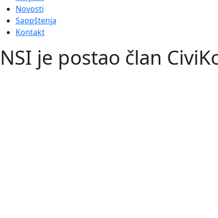
Novosti
Saopštenja
Kontakt
NSI je postao član CiviK