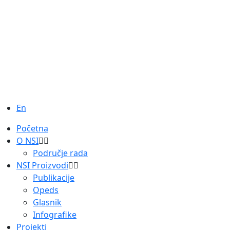
En
Početna
O NSI
Područje rada
NSI Proizvodi
Publikacije
Opeds
Glasnik
Infografike
Projekti