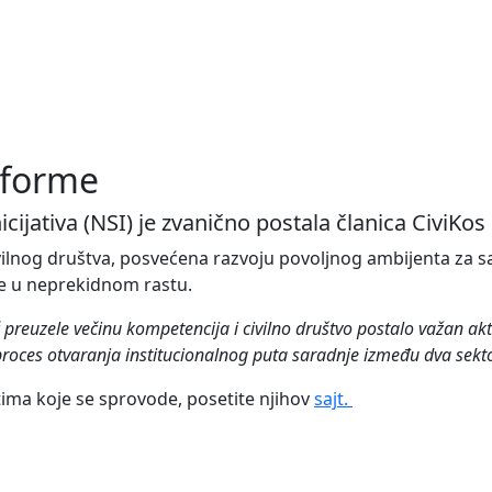
atforme
ijativa (NSI) je zvanično postala članica CiviKos
ilnog društva, posvećena razvoju povoljnog ambijenta za sa
 je u neprekidnom rastu.
 preuzele večinu kompetencija i civilno društvo postalo važan akt
proces otvaranja institucionalnog puta saradnje između dva sekt
nostima koje se sprovode, posetite njihov
sajt.