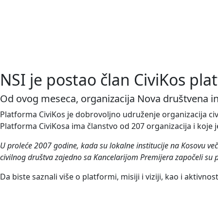
NSI je postao član CiviKos pl
Od ovog meseca, organizacija Nova društvena inic
Platforma CiviKos je dobrovoljno udruženje organizacija civ
Platforma CiviKosa ima članstvo od 207 organizacija i koje
U proleće 2007 godine, kada su lokalne institucije na Kosovu več
civilnog društva zajedno sa Kancelarijom Premijera započeli su 
Da biste saznali više o platformi, misiji i viziji, kao i aktiv