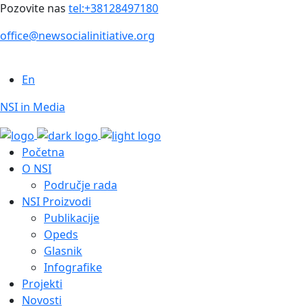
Pozovite nas
tel:+38128497180
office@newsocialinitiative.org
En
NSI in Media
Početna
O NSI
Područje rada
NSI Proizvodi
Publikacije
Opeds
Glasnik
Infografike
Projekti
Novosti