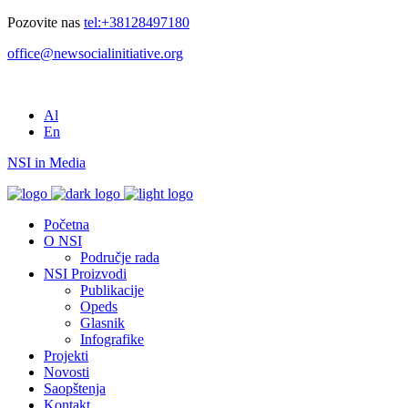
Pozovite nas
tel:+38128497180
office@newsocialinitiative.org
Al
En
NSI in Media
Početna
O NSI
Područje rada
NSI Proizvodi
Publikacije
Opeds
Glasnik
Infografike
Projekti
Novosti
Saopštenja
Kontakt