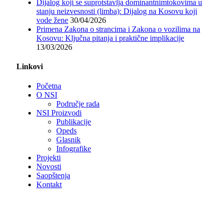
Dijalog koji se suprotstavlja dominantnimtokovima u
stanju neizvesnosti (limba): Dijalog na Kosovu koji
vode žene
30/04/2026
Primena Zakona o strancima i Zakona o vozilima na
Kosovu: Ključna pitanja i praktične implikacije
13/03/2026
Linkovi
Početna
O NSI
Područje rada
NSI Proizvodi
Publikacije
Opeds
Glasnik
Infografike
Projekti
Novosti
Saopštenja
Kontakt