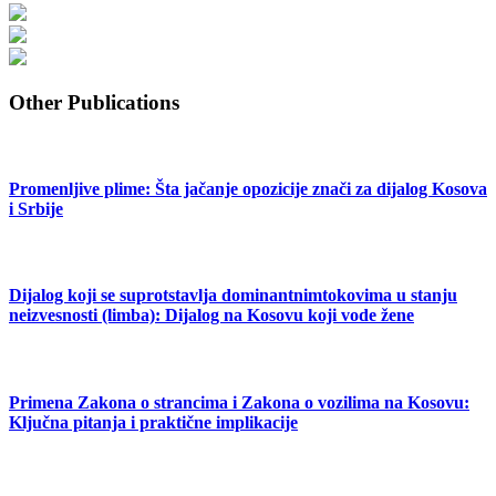
Other Publications
Promenljive plime: Šta jačanje opozicije znači za dijalog Kosova
i Srbije
Dijalog koji se suprotstavlja dominantnimtokovima u stanju
neizvesnosti (limba): Dijalog na Kosovu koji vode žene
Primena Zakona o strancima i Zakona o vozilima na Kosovu:
Ključna pitanja i praktične implikacije