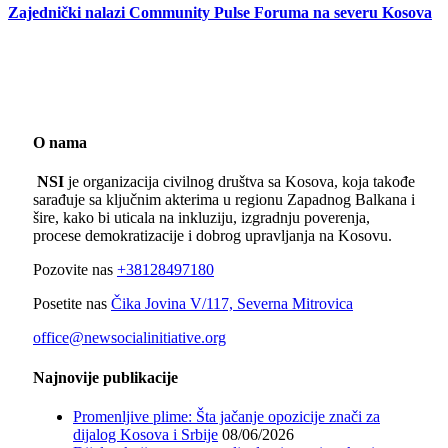
Zajednički nalazi Community Pulse Foruma na severu Kosova
O nama
NSI
je organizacija civilnog društva sa Kosova, koja takođe
sarađuje sa ključnim akterima u regionu Zapadnog Balkana i
šire, kako bi uticala na inkluziju, izgradnju poverenja,
procese demokratizacije i dobrog upravljanja na Kosovu.
Pozovite nas
+38128497180
Posetite nas
Čika Jovina V/117, Severna Mitrovica
office@newsocialinitiative.org
Najnovije publikacije
Promenljive plime: Šta jačanje opozicije znači za
dijalog Kosova i Srbije
08/06/2026