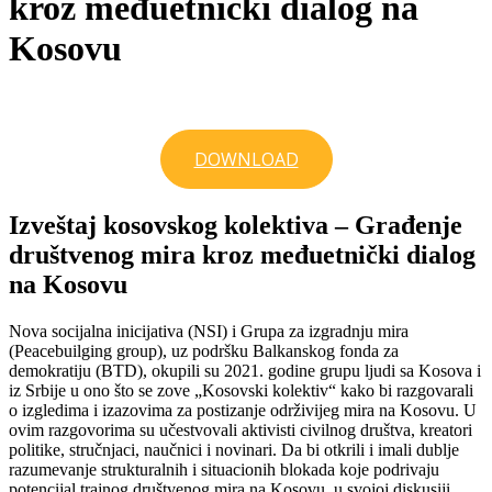
kroz međuetnički dialog na
Kosovu
DOWNLOAD
Izveštaj kosovskog kolektiva – Građenje
društvenog mira kroz međuetnički dialog
na Kosovu
Nova socijalna inicijativa (NSI) i Grupa za izgradnju mira
(Peacebuilging group), uz podršku Balkanskog fonda za
demokratiju (BTD), okupili su 2021. godine grupu ljudi sa Kosova i
iz Srbije u ono što se zove „Kosovski kolektiv“ kako bi razgovarali
o izgledima i izazovima za postizanje održivijeg mira na Kosovu. U
ovim razgovorima su učestvovali aktivisti civilnog društva, kreatori
politike, stručnjaci, naučnici i novinari. Da bi otkrili i imali dublje
razumevanje strukturalnih i situacionih blokada koje podrivaju
potencijal trajnog društvenog mira na Kosovu, u svojoj diskusiji,