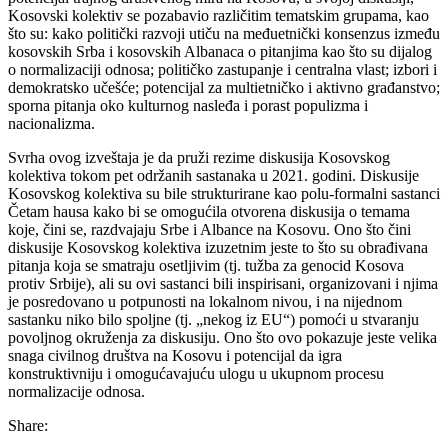
Kosovski kolektiv se pozabavio različitim tematskim grupama, kao
što su: kako politički razvoji utiču na međuetnički konsenzus između
kosovskih Srba i kosovskih Albanaca o pitanjima kao što su dijalog
o normalizaciji odnosa; političko zastupanje i centralna vlast; izbori i
demokratsko učešće; potencijal za multietničko i aktivno građanstvo;
sporna pitanja oko kulturnog nasleđa i porast populizma i
nacionalizma.
Svrha ovog izveštaja je da pruži rezime diskusija Kosovskog
kolektiva tokom pet održanih sastanaka u 2021. godini. Diskusije
Kosovskog kolektiva su bile strukturirane kao polu-formalni sastanci
Četam hausa kako bi se omogućila otvorena diskusija o temama
koje, čini se, razdvajaju Srbe i Albance na Kosovu. Ono što čini
diskusije Kosovskog kolektiva izuzetnim jeste to što su obrađivana
pitanja koja se smatraju osetljivim (tj. tužba za genocid Kosova
protiv Srbije), ali su ovi sastanci bili inspirisani, organizovani i njima
je posredovano u potpunosti na lokalnom nivou, i na nijednom
sastanku niko bilo spoljne (tj. „nekog iz EU“) pomoći u stvaranju
povoljnog okruženja za diskusiju. Ono što ovo pokazuje jeste velika
snaga civilnog društva na Kosovu i potencijal da igra
konstruktivniju i omogućavajuću ulogu u ukupnom procesu
normalizacije odnosa.
Share: