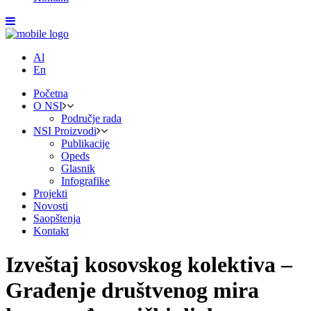
Al
En
Početna
O NSI
Područje rada
NSI Proizvodi
Publikacije
Opeds
Glasnik
Infografike
Projekti
Novosti
Saopštenja
Kontakt
Izveštaj kosovskog kolektiva –
Građenje društvenog mira