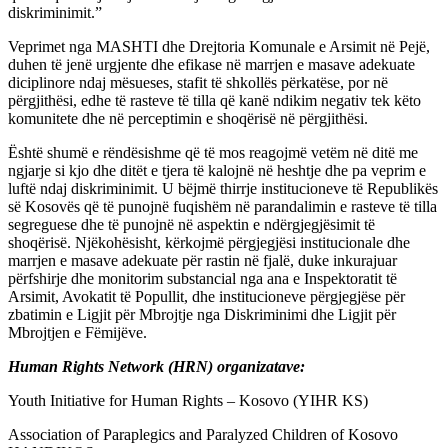
diskriminimit.”
Veprimet nga MASHTI dhe Drejtoria Komunale e Arsimit në Pejë,
duhen të jenë urgjente dhe efikase në marrjen e masave adekuate
diciplinore ndaj mësueses, stafit të shkollës përkatëse, por në
përgjithësi, edhe të rasteve të tilla që kanë ndikim negativ tek këto
komunitete dhe në perceptimin e shoqërisë në përgjithësi.
Është shumë e rëndësishme që të mos reagojmë vetëm në ditë me
ngjarje si kjo dhe ditët e tjera të kalojnë në heshtje dhe pa veprim e
luftë ndaj diskriminimit. U bëjmë thirrje institucioneve të Republikës
së Kosovës që të punojnë fuqishëm në parandalimin e rasteve të tilla
segreguese dhe të punojnë në aspektin e ndërgjegjësimit të
shoqërisë. Njëkohësisht, kërkojmë përgjegjësi institucionale dhe
marrjen e masave adekuate për rastin në fjalë, duke inkurajuar
përfshirje dhe monitorim substancial nga ana e Inspektoratit të
Arsimit, Avokatit të Popullit, dhe institucioneve përgjegjëse për
zbatimin e Ligjit për Mbrojtje nga Diskriminimi dhe Ligjit për
Mbrojtjen e Fëmijëve.
Human Rights Network (HRN) organizatave:
Youth Initiative for Human Rights – Kosovo (YIHR KS)
Association of Paraplegics and Paralyzed Children of Kosovo