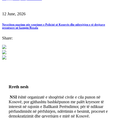
12 June, 2026
Nevojiten sqarime për veprimet e Policisë së Kosovës dhe mbrojtjen e të drejtave
pronësore në kampin Rezala
Share:
Rreth nesh
NSI
është organizatë e shoqërisë civile e cila punon në
Kosovë, por gjithashtu bashkëpunon me palët kryesore të
interesit në rajonin e Ballkanit Perëndimor, për të ndikuar
përfundimisht në përfshirjen, ndërtimin e besimit, proceset e
demokratizimit dhe qeverisjen e mirë në Kosovë.