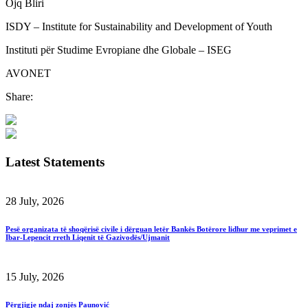
Ojq Bliri
ISDY – Institute for Sustainability and Development of Youth
Instituti për Studime Evropiane dhe Globale – ISEG
AVONET
Share:
Latest Statements
28 July, 2026
Pesë organizata të shoqërisë civile i dërguan letër Bankës Botërore lidhur me veprimet e
Ibar-Lepencit rreth Liqenit të Gazivodës/Ujmanit
15 July, 2026
Përgjigje ndaj zonjës Paunović