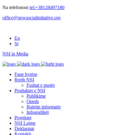
Na telefononi
tel:+38128497180
office@newsocialinitiative.org
En
Sr
NSI in Media
Faqe hyrëse
Rreth NSI
Fushat e punës
Produktet e NSI
Publikime
Opeds
Buletin informativ
Infografikët
Projektet
NSI Lajme
Deklaratat
Kontakti