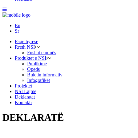
En
Sr
Faqe hyrëse
Rreth NSI
Fushat e punës
Produktet e NSI
Publikime
Opeds
Buletin informativ
Infografikët
Projektet
NSI Lajme
Deklaratat
Kontakti
DEKLARATË