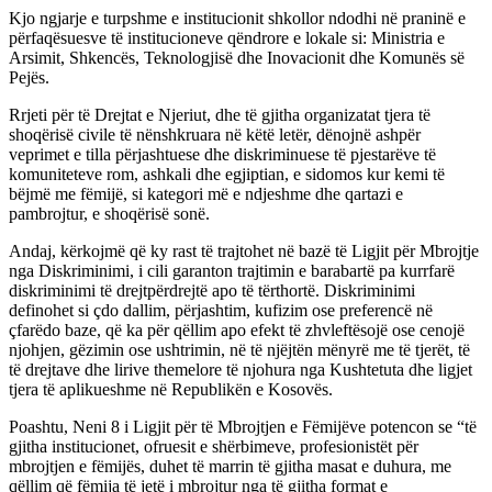
Kjo ngjarje e turpshme e institucionit shkollor ndodhi në praninë e
përfaqësuesve të institucioneve qëndrore e lokale si: Ministria e
Arsimit, Shkencës, Teknologjisë dhe Inovacionit dhe Komunës së
Pejës.
Rrjeti për të Drejtat e Njeriut, dhe të gjitha organizatat tjera të
shoqërisë civile të nënshkruara në këtë letër, dënojnë ashpër
veprimet e tilla përjashtuese dhe diskriminuese të pjestarëve të
komuniteteve rom, ashkali dhe egjiptian, e sidomos kur kemi të
bëjmë me fëmijë, si kategori më e ndjeshme dhe qartazi e
pambrojtur, e shoqërisë sonë.
Andaj, kërkojmë që ky rast të trajtohet në bazë të Ligjit për Mbrojtje
nga Diskriminimi, i cili garanton trajtimin e barabartë pa kurrfarë
diskriminimi të drejtpërdrejtë apo të tërthortë. Diskriminimi
definohet si çdo dallim, përjashtim, kufizim ose preferencë në
çfarëdo baze, që ka për qëllim apo efekt të zhvleftësojë ose cenojë
njohjen, gëzimin ose ushtrimin, në të njëjtën mënyrë me të tjerët, të
të drejtave dhe lirive themelore të njohura nga Kushtetuta dhe ligjet
tjera të aplikueshme në Republikën e Kosovës.
Poashtu, Neni 8 i Ligjit për të Mbrojtjen e Fëmijëve potencon se “të
gjitha institucionet, ofruesit e shërbimeve, profesionistët për
mbrojtjen e fëmijës, duhet të marrin të gjitha masat e duhura, me
qëllim që fëmija të jetë i mbrojtur nga të gjitha format e