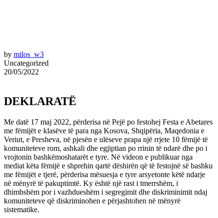
by
milos_w3
Uncategorized
20/05/2022
DEKLARATË
Me datë 17 maj 2022, përderisa në Pejë po festohej Festa e Abetares
me fëmijët e klasëve të para nga Kosova, Shqipëria, Maqedonia e
Veriut, e Presheva, në pjesën e ulëseve prapa një rrjete 10 fëmijë të
komuniteteve rom, ashkali dhe egjiptian po rrinin të ndarë dhe po i
vrojtonin bashkëmoshatarët e tyre. Në videon e publikuar nga
mediat këta fëmijë e shprehin qartë dëshirën që të festojnë së bashku
me fëmijët e tjerë, përderisa mësuesja e tyre arsyetonte këtë ndarje
në mënyrë të pakuptimtë. Ky është një rast i tmerrshëm, i
dhimbshëm por i vazhdueshëm i segregimit dhe diskriminimit ndaj
komuniteteve që diskriminohen e përjashtohen në mënyrë
sistematike.