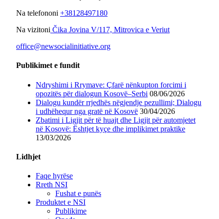
Na telefononi
+38128497180
Na vizitoni
Čika Jovina V/117, Mitrovica e Veriut
office@newsocialinitiative.org
Publikimet e fundit
Ndryshimi i Rrymave: Çfarë nënkupton forcimi i
opozitës për dialogun Kosovë–Serbi
08/06/2026
Dialogu kundër rrjedhës nëgjendje pezullimi; Dialogu
i udhëhequr nga gratë në Kosovë
30/04/2026
Zbatimi i Ligjit për të huajt dhe Ligjit për automjetet
në Kosovë: Ështjet kyçe dhe implikimet praktike
13/03/2026
Lidhjet
Faqe hyrëse
Rreth NSI
Fushat e punës
Produktet e NSI
Publikime