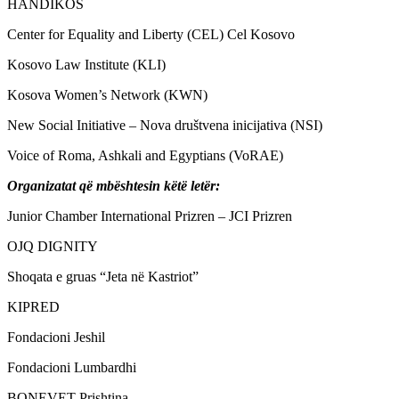
HANDIKOS
Center for Equality and Liberty (CEL) Cel Kosovo
Kosovo Law Institute (KLI)
Kosova Women’s Network (KWN)
New Social Initiative – Nova društvena inicijativa (NSI)
Voice of Roma, Ashkali and Egyptians (VoRAE)
Organizatat që mbështesin këtë letër:
Junior Chamber International Prizren – JCI Prizren
OJQ DIGNITY
Shoqata e gruas “Jeta në Kastriot”
KIPRED
Fondacioni Jeshil
Fondacioni Lumbardhi
BONEVET Prishtina