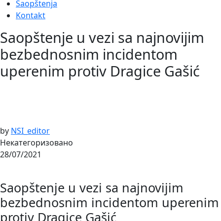
Saopštenja
Kontakt
Saopštenje u vezi sa najnovijim
bezbednosnim incidentom
uperenim protiv Dragice Gašić
by
NSI_editor
Некатегоризовано
28/07/2021
Saopštenje u vezi sa najnovijim
bezbednosnim incidentom uperenim
protiv Dragice Gašić