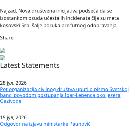
Najzad, Nova društvena inicijativa podseća da se
izostankom osuda učestalih incidenata čija su meta
kosovski Srbi šalje poruka prećutnog odobravanja.
Share:
Latest Statements
28 јул, 2026
Pet organizacija civilnog društva uputilo pismo Svetskoj
banci povodom postupanja Ibar-Lepenca oko jezera
Gazivode
15 јул, 2026
Odgovor na izjavu ministarke Paunović