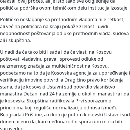
olakšali ovaj proces, ali je isto tako sve očiglednije da
politička podrška ovom tehničkom delu institucija izostaje.
Političko neslaganje sa prethodnim vladama nije retkost,
ali većina političara na kraju pokaže zrelost i uvidi
neophodnost poštovanja odluke prethodnih vlada, sudova
ali i skupština.
U nadi da će tako biti i sada i da će vlasti na Kosovu
poštovati vladavinu prava i sprovesti odluke od
neizmernog značaja za multietničnost na Kosovu,
podsećamo na to da je Kosovska agencija za upoređivanje i
verifikaciju imovine potvrdila Dragičino pravo korišćenja
stana, da je kosovski Ustavni sud potvrdio vlasništvo
manastira Dečani nad 24 ha zemlje u okolini manastira i da
je kosovska Skupština ratifikovala Prvi sporazum o
principima koji regulišu normalizaciju odnosa između
Beograda i Prištine, a o kom je potom kosovski Ustavni sud
doneo ocenu da, kao međunarodni sporazum mora biti
sproveden.