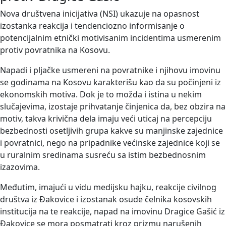
Nova društvena inicijativa (NSI) ukazuje na opasnost
izostanka reakcija i tendenciozno informisanje o
potencijalnim etnički motivisanim incidentima usmerenim
protiv povratnika na Kosovu.
Napadi i pljačke usmereni na povratnike i njihovu imovinu
se godinama na Kosovu karakterišu kao da su počinjeni iz
ekonomskih motiva. Dok je to možda i istina u nekim
slučajevima, izostaje prihvatanje činjenica da, bez obzira na
motiv, takva krivična dela imaju veći uticaj na percepciju
bezbednosti osetljivih grupa kakve su manjinske zajednice
i povratnici, nego na pripadnike većinske zajednice koji se
u ruralnim sredinama susreću sa istim bezbednosnim
izazovima.
Međutim, imajući u vidu medijsku hajku, reakcije civilnog
društva iz Đakovice i izostanak osude čelnika kosovskih
institucija na te reakcije, napad na imovinu Dragice Gašić iz
Đakovice se mora posmatrati kroz prizmu narušenih