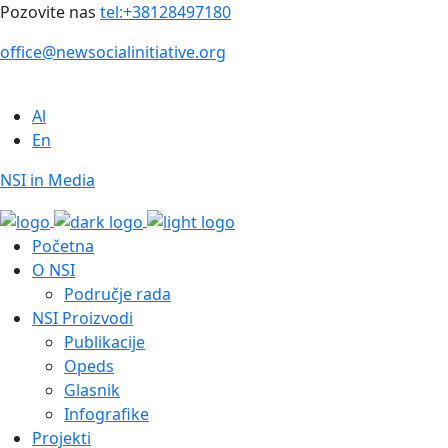
Pozovite nas
tel:+38128497180
office@newsocialinitiative.org
Al
En
NSI in Media
Početna
O NSI
Područje rada
NSI Proizvodi
Publikacije
Opeds
Glasnik
Infografike
Projekti