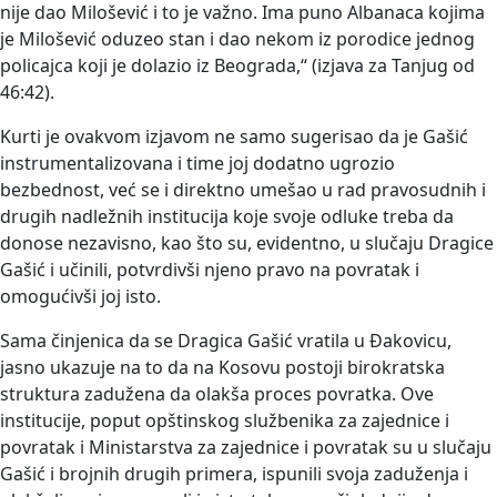
nije dao Milošević i to je važno. Ima puno Albanaca kojima
je Milošević oduzeo stan i dao nekom iz porodice jednog
policajca koji je dolazio iz Beograda,“ (izjava za Tanjug od
46:42).
Kurti je ovakvom izjavom ne samo sugerisao da je Gašić
instrumentalizovana i time joj dodatno ugrozio
bezbednost, već se i direktno umešao u rad pravosudnih i
drugih nadležnih institucija koje svoje odluke treba da
donose nezavisno, kao što su, evidentno, u slučaju Dragice
Gašić i učinili, potvrdivši njeno pravo na povratak i
omogućivši joj isto.
Sama činjenica da se Dragica Gašić vratila u Đakovicu,
jasno ukazuje na to da na Kosovu postoji birokratska
struktura zadužena da olakša proces povratka. Ove
institucije, poput opštinskog službenika za zajednice i
povratak i Ministarstva za zajednice i povratak su u slučaju
Gašić i brojnih drugih primera, ispunili svoja zaduženja i