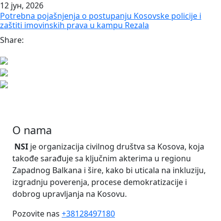
12 јун, 2026
Potrebna pojašnjenja o postupanju Kosovske policije i
zaštiti imovinskih prava u kampu Rezala
Share:
O nama
NSI
je organizacija civilnog društva sa Kosova, koja
takođe sarađuje sa ključnim akterima u regionu
Zapadnog Balkana i šire, kako bi uticala na inkluziju,
izgradnju poverenja, procese demokratizacije i
dobrog upravljanja na Kosovu.
Pozovite nas
+38128497180