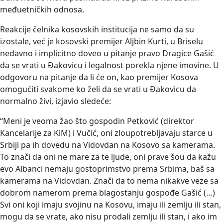
međuetničkih odnosa.
Reakcije čelnika kosovskih institucija ne samo da su
izostale, već je kosovski premijer Aljbin Kurti, u Briselu
nedavno i implicitno doveo u pitanje pravo Dragice Gašić
da se vrati u Đakovicu i legalnost porekla njene imovine. U
odgovoru na pitanje da li će on, kao premijer Kosova
omogućiti svakome ko želi da se vrati u Đakovicu da
normalno živi, izjavio sledeće:
“Meni je veoma žao što gospodin Petković (direktor
Kancelarije za KiM) i Vučić, oni zloupotrebljavaju starce u
Srbiji pa ih dovedu na Vidovdan na Kosovo sa kamerama.
To znači da oni ne mare za te ljude, oni prave šou da kažu
evo Albanci nemaju gostoprimstvo prema Srbima, baš sa
kamerama na Vidovdan. Znači da to nema nikakve veze sa
dobrom namerom prema blagostanju gospođe Gašić (…)
Svi oni koji imaju svojinu na Kosovu, imaju ili zemlju ili stan,
mogu da se vrate, ako nisu prodali zemlju ili stan, i ako im