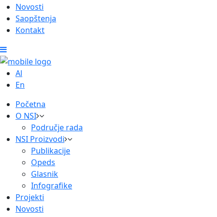
Novosti
Saopštenja
Kontakt
Al
En
Početna
O NSI
Područje rada
NSI Proizvodi
Publikacije
Opeds
Glasnik
Infografike
Projekti
Novosti