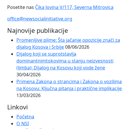
Posetite nas
Čika Jovina V/117, Severna Mitrovica
office@newsocialinitiative.org
Najnovije publikacije
Promenljive plime: Šta jačanje opozicije znači za
dijalog Kosova i Srbije
08/06/2026
Dijalog koji se suprotstavlja
dominantnimtokovima u stanju neizvesnosti
(limba): Dijalog na Kosovu koji vode žene
30/04/2026
Primena Zakona o strancima i Zakona o vozilima
na Kosovu: Ključna pitanja i praktične implikacije
13/03/2026
Linkovi
Početna
O NSI