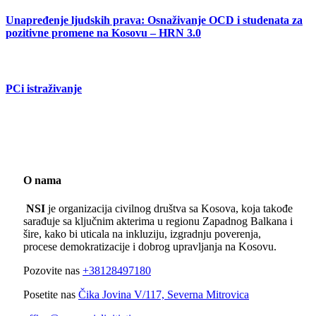
Unapređenje ljudskih prava: Osnaživanje OCD i studenata za
pozitivne promene na Kosovu – HRN 3.0
PCi istraživanje
O nama
NSI
je organizacija civilnog društva sa Kosova, koja takođe
sarađuje sa ključnim akterima u regionu Zapadnog Balkana i
šire, kako bi uticala na inkluziju, izgradnju poverenja,
procese demokratizacije i dobrog upravljanja na Kosovu.
Pozovite nas
+38128497180
Posetite nas
Čika Jovina V/117, Severna Mitrovica