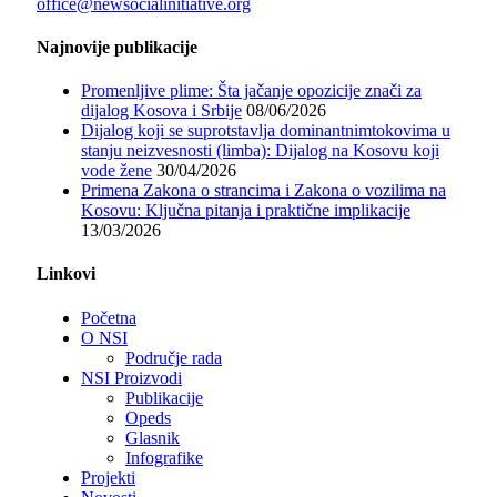
office@newsocialinitiative.org
Najnovije publikacije
Promenljive plime: Šta jačanje opozicije znači za
dijalog Kosova i Srbije
08/06/2026
Dijalog koji se suprotstavlja dominantnimtokovima u
stanju neizvesnosti (limba): Dijalog na Kosovu koji
vode žene
30/04/2026
Primena Zakona o strancima i Zakona o vozilima na
Kosovu: Ključna pitanja i praktične implikacije
13/03/2026
Linkovi
Početna
O NSI
Područje rada
NSI Proizvodi
Publikacije
Opeds
Glasnik
Infografike
Projekti