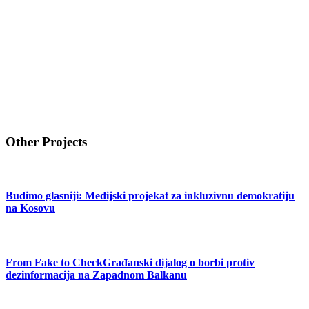
Other Projects
Budimo glasniji: Medijski projekat za inkluzivnu demokratiju
na Kosovu
From Fake to CheckGrađanski dijalog o borbi protiv
dezinformacija na Zapadnom Balkanu