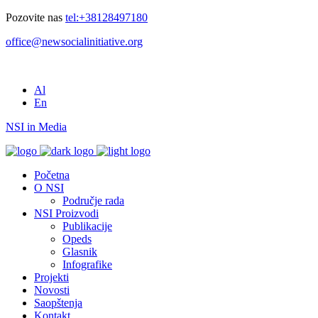
Pozovite nas
tel:+38128497180
office@newsocialinitiative.org
Al
En
NSI in Media
Početna
O NSI
Područje rada
NSI Proizvodi
Publikacije
Opeds
Glasnik
Infografike
Projekti
Novosti
Saopštenja
Kontakt