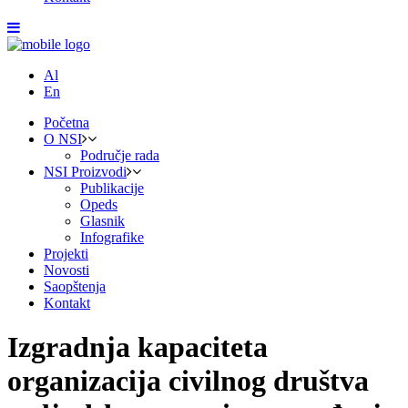
Al
En
Početna
O NSI
Područje rada
NSI Proizvodi
Publikacije
Opeds
Glasnik
Infografike
Projekti
Novosti
Saopštenja
Kontakt
Izgradnja kapaciteta
organizacija civilnog društva