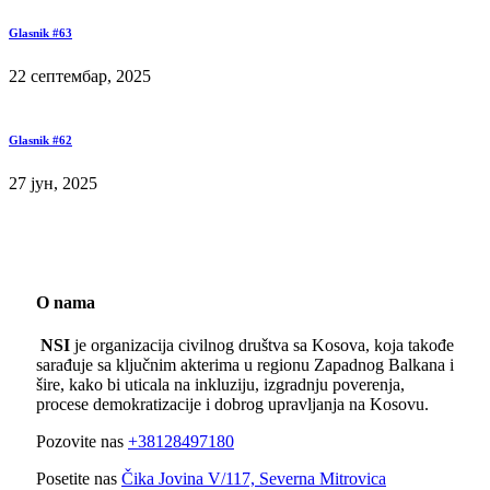
Glasnik #63
22 септембар, 2025
Glasnik #62
27 јун, 2025
O nama
NSI
je organizacija civilnog društva sa Kosova, koja takođe
sarađuje sa ključnim akterima u regionu Zapadnog Balkana i
šire, kako bi uticala na inkluziju, izgradnju poverenja,
procese demokratizacije i dobrog upravljanja na Kosovu.
Pozovite nas
+38128497180
Posetite nas
Čika Jovina V/117, Severna Mitrovica