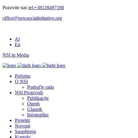
Pozovite nas
tel:+38128497180
office@newsocialinitiative.org
Al
En
NSI in Media
Početna
O NSI
Područje rada
NSI Proizvodi
Publikacije
Opeds
Glasnik
Infografike
Projekti
Novosti
Saopštenja
Kontakt