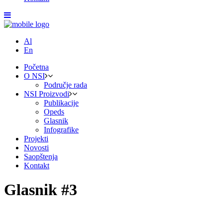
Al
En
Početna
O NSI
Područje rada
NSI Proizvodi
Publikacije
Opeds
Glasnik
Infografike
Projekti
Novosti
Saopštenja
Kontakt
Glasnik #3