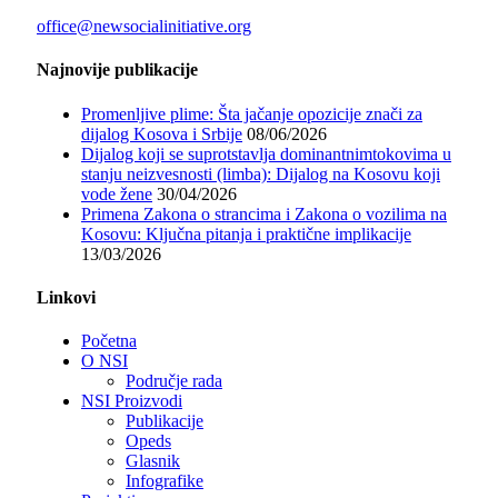
office@newsocialinitiative.org
Najnovije publikacije
Promenljive plime: Šta jačanje opozicije znači za
dijalog Kosova i Srbije
08/06/2026
Dijalog koji se suprotstavlja dominantnimtokovima u
stanju neizvesnosti (limba): Dijalog na Kosovu koji
vode žene
30/04/2026
Primena Zakona o strancima i Zakona o vozilima na
Kosovu: Ključna pitanja i praktične implikacije
13/03/2026
Linkovi
Početna
O NSI
Područje rada
NSI Proizvodi
Publikacije
Opeds
Glasnik
Infografike