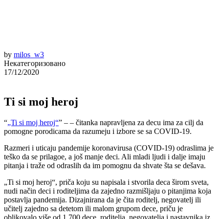
by
milos_w3
Некатегоризовано
17/12/2020
Ti si moj heroj
“
„Ti si moj heroj“
” – – čitanka napravljena za decu ima za cilj da
pomogne porodicama da razumeju i izbore se sa COVID-19.
Razmeri i uticaju pandemije koronavirusa (COVID-19) odraslima je
teško da se prilagoe, a još manje deci. Ali mladi ljudi i dalje imaju
pitanja i traže od odraslih da im pomognu da shvate šta se dešava.
„Ti si moj heroj“, priča koju su napisala i stvorila deca širom sveta,
nudi način deci i roditeljima da zajedno razmišljaju o pitanjima koja
postavlja pandemija. Dizajnirana da je čita roditelj, negovatelj ili
učitelj zajedno sa detetom ili malom grupom dece, priču je
oblikovalo više od 1.700 dece, roditelja, negovatelja i nastavnika iz