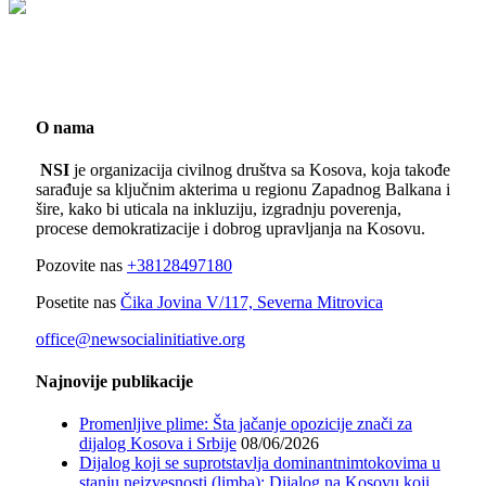
O nama
NSI
je organizacija civilnog društva sa Kosova, koja takođe
sarađuje sa ključnim akterima u regionu Zapadnog Balkana i
šire, kako bi uticala na inkluziju, izgradnju poverenja,
procese demokratizacije i dobrog upravljanja na Kosovu.
Pozovite nas
+38128497180
Posetite nas
Čika Jovina V/117, Severna Mitrovica
office@newsocialinitiative.org
Najnovije publikacije
Promenljive plime: Šta jačanje opozicije znači za
dijalog Kosova i Srbije
08/06/2026
Dijalog koji se suprotstavlja dominantnimtokovima u
stanju neizvesnosti (limba): Dijalog na Kosovu koji