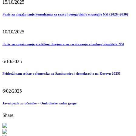
15/10/2025
Poziv za angažovanje konsultanta za razvoj petogodišnje strategije NSI (2026–2030)
10/10/2025
Poziv za angažovanje grafičkog dizajnera za osvežavanje vizuelnog identiteta NSI
6/10/2025
Pridruži nam se kao volonter/ka na Samitu mira i demokratije na Kosovu 2025!
6/02/2025
Javni poziv za učesnike – Omladinske radne grupe
Share: