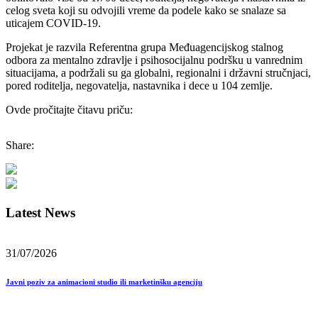
celog sveta koji su odvojili vreme da podele kako se snalaze sa
uticajem COVID-19.
Projekat je razvila Referentna grupa Međuagencijskog stalnog
odbora za mentalno zdravlje i psihosocijalnu podršku u vanrednim
situacijama, a podržali su ga globalni, regionalni i državni stručnjaci,
pored roditelja, negovatelja, nastavnika i dece u 104 zemlje.
Ovde pročitajte čitavu priču:
Share:
Latest News
31/07/2026
Javni poziv za animacioni studio ili marketinšku agenciju