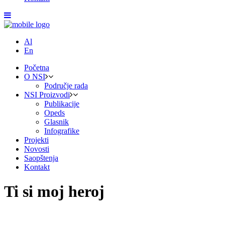
Al
En
Početna
O NSI
Područje rada
NSI Proizvodi
Publikacije
Opeds
Glasnik
Infografike
Projekti
Novosti
Saopštenja
Kontakt
Ti si moj heroj