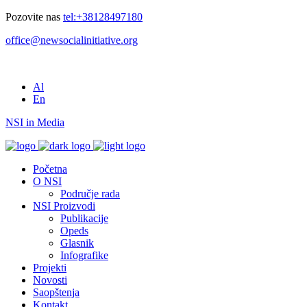
Pozovite nas
tel:+38128497180
office@newsocialinitiative.org
Al
En
NSI in Media
Početna
O NSI
Područje rada
NSI Proizvodi
Publikacije
Opeds
Glasnik
Infografike
Projekti
Novosti
Saopštenja
Kontakt