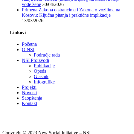
vode žene
30/04/2026
Primena Zakona o strancima i Zakona o vozilima na
Kosovu: Ključna pitanja i praktične implikacije
13/03/2026
Linkovi
Početna
O NSI
Područje rada
NSI Proizvodi
Publikacije
Opeds
Glasnik
Infografike
Projekti
Novosti
Saopštenja
Kontakt
Copyright © 2023 New Social Initiative – NSI