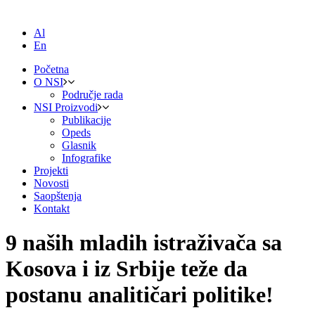
Al
En
Početna
O NSI
Područje rada
NSI Proizvodi
Publikacije
Opeds
Glasnik
Infografike
Projekti
Novosti
Saopštenja
Kontakt
9 naših mladih istraživača sa
Kosova i iz Srbije teže da
postanu analitičari politike!