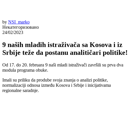
by
NSI_marko
Некатегоризовано
24/02/2023
9 naših mladih istraživača sa Kosova i iz
Srbije teže da postanu analitičari politike!
Od 17. do 20. februara 9 naši mladi istraživači završili su prva dva
modula programa obuke.
Imali su priliku da prodube svoja znanja o analizi politike,
normalizaciji odnosa između Kosova i Srbije i inicijativama
regionalne saradnje.