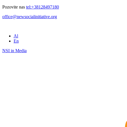
Pozovite nas
tel:+38128497180
office@newsocialinitiative.org
Al
En
NSI in Media