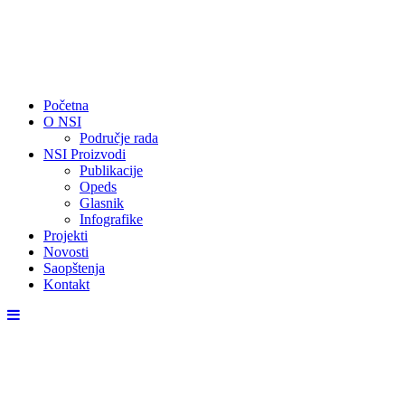
Početna
O NSI
Područje rada
NSI Proizvodi
Publikacije
Opeds
Glasnik
Infografike
Projekti
Novosti
Saopštenja
Kontakt