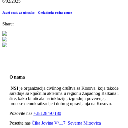
6/02/2025
Javni poziv za učesnike – Omladinske radne grupe
Share:
O nama
NSI
je organizacija civilnog društva sa Kosova, koja takođe
sarađuje sa ključnim akterima u regionu Zapadnog Balkana i
šire, kako bi uticala na inkluziju, izgradnju poverenja,
procese demokratizacije i dobrog upravljanja na Kosovu.
Pozovite nas
+38128497180
Posetite nas
Čika Jovina V/117, Severna Mitrovica