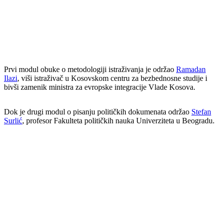
Prvi modul obuke o metodologiji istraživanja je održao
Ramadan
Ilazi
, viši istraživač u Kosovskom centru za bezbednosne studije i
bivši zamenik ministra za evropske integracije Vlade Kosova.
Dok je drugi modul o pisanju političkih dokumenata održao
Stefan
Surlić
, profesor Fakulteta političkih nauka Univerziteta u Beogradu.