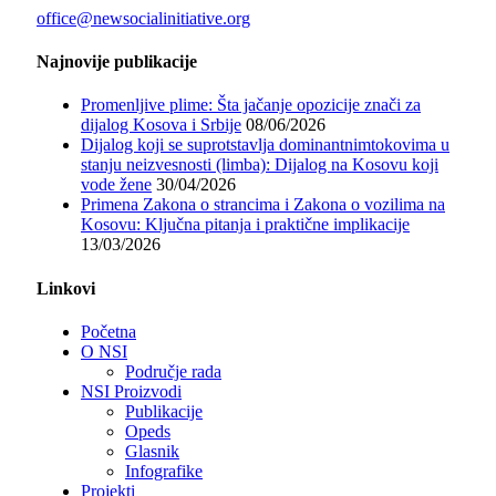
office@newsocialinitiative.org
Najnovije publikacije
Promenljive plime: Šta jačanje opozicije znači za
dijalog Kosova i Srbije
08/06/2026
Dijalog koji se suprotstavlja dominantnimtokovima u
stanju neizvesnosti (limba): Dijalog na Kosovu koji
vode žene
30/04/2026
Primena Zakona o strancima i Zakona o vozilima na
Kosovu: Ključna pitanja i praktične implikacije
13/03/2026
Linkovi
Početna
O NSI
Područje rada
NSI Proizvodi
Publikacije
Opeds
Glasnik
Infografike
Projekti