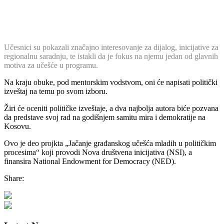
Učesnici su pokazali značajno interesovanje za dijalog, inicijative za
regionalnu saradnju, te istakli da je fokus na njemu jedan od glavnih
motiva za učešće u programu.
Na kraju obuke, pod mentorskim vodstvom, oni će napisati politički
izveštaj na temu po svom izboru.
Žiri će oceniti političke izveštaje, a dva najbolja autora biće pozvana
da predstave svoj rad na godišnjem samitu mira i demokratije na
Kosovu.
Ovo je deo projkta „Jačanje građanskog učešća mladih u političkim
procesima“ koji provodi Nova društvena inicijativa (NSI), a
finansira National Endowment for Democracy (NED).
Share: