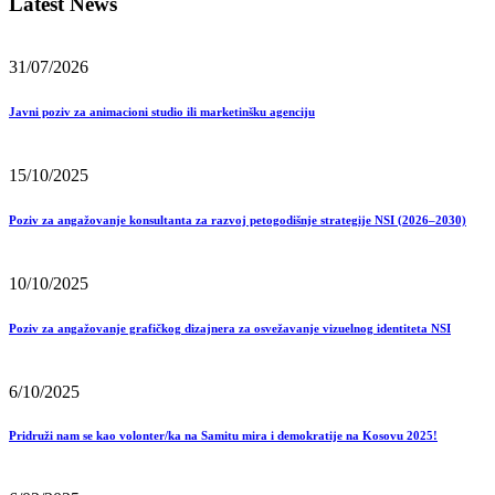
Latest News
31/07/2026
Javni poziv za animacioni studio ili marketinšku agenciju
15/10/2025
Poziv za angažovanje konsultanta za razvoj petogodišnje strategije NSI (2026–2030)
10/10/2025
Poziv za angažovanje grafičkog dizajnera za osvežavanje vizuelnog identiteta NSI
6/10/2025
Pridruži nam se kao volonter/ka na Samitu mira i demokratije na Kosovu 2025!