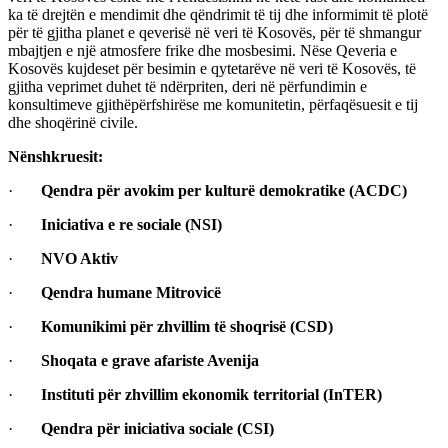
ka të drejtën e mendimit dhe qëndrimit të tij dhe informimit të plotë
për të gjitha planet e qeverisë në veri të Kosovës, për të shmangur
mbajtjen e një atmosfere frike dhe mosbesimi. Nëse Qeveria e
Kosovës kujdeset për besimin e qytetarëve në veri të Kosovës, të
gjitha veprimet duhet të ndërpriten, deri në përfundimin e
konsultimeve gjithëpërfshirëse me komunitetin, përfaqësuesit e tij
dhe shoqërinë civile.
Nënshkruesit:
·
Qendra për avokim per kulturë demokratike (ACDC)
·
Iniciativa e re sociale (NSI)
·
NVO Aktiv
·
Qendra humane Mitrovicë
·
Komunikimi për zhvillim të shoqrisë (CSD)
·
Shoqata e grave afariste Avenija
·
Instituti për zhvillim ekonomik territorial (InTER)
·
Qendra për iniciativa sociale
(CSI)