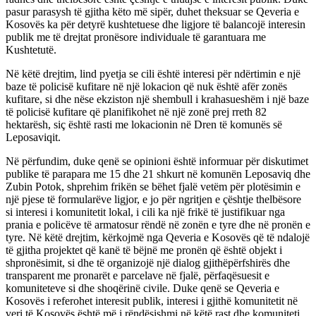
pasur parasysh të gjitha këto më sipër, duhet theksuar se Qeveria e
Kosovës ka për detyrë kushtetuese dhe ligjore të balancojë interesin
publik me të drejtat pronësore individuale të garantuara me
Kushtetutë.
Në këtë drejtim, lind pyetja se cili është interesi për ndërtimin e një
baze të policisë kufitare në një lokacion që nuk është afër zonës
kufitare, si dhe nëse ekziston një shembull i krahasueshëm i një baze
të policisë kufitare që planifikohet në një zonë prej rreth 82
hektarësh, siç është rasti me lokacionin në Dren të komunës së
Leposaviqit.
Në përfundim, duke qenë se opinioni është informuar për diskutimet
publike të parapara me 15 dhe 21 shkurt në komunën Leposaviq dhe
Zubin Potok, shprehim frikën se bëhet fjalë vetëm për plotësimin e
një pjese të formularëve ligjor, e jo për ngritjen e çështje thelbësore
si interesi i komunitetit lokal, i cili ka një frikë të justifikuar nga
prania e policëve të armatosur rëndë në zonën e tyre dhe në pronën e
tyre. Në këtë drejtim, kërkojmë nga Qeveria e Kosovës që të ndalojë
të gjitha projektet që kanë të bëjnë me pronën që është objekt i
shpronësimit, si dhe të organizojë një dialog gjithëpërfshirës dhe
transparent me pronarët e parcelave në fjalë, përfaqësuesit e
komuniteteve si dhe shoqërinë civile. Duke qenë se Qeveria e
Kosovës i referohet interesit publik, interesi i gjithë komunitetit në
veri të Kosovës është më i rëndësishmi në këtë rast dhe komuniteti