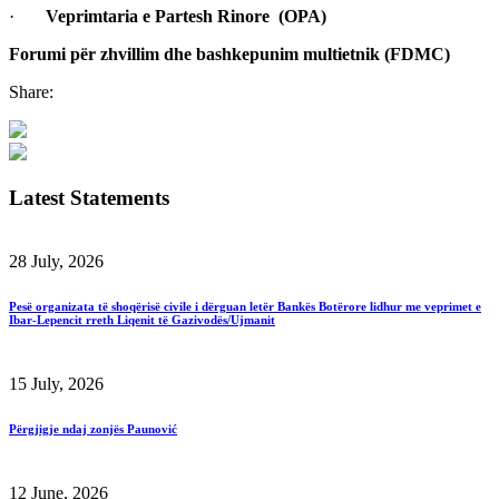
·
Veprimtaria e Partesh Rinore
(OPA)
Forumi për zhvillim dhe bashkepunim multietnik (FDMC)
Share:
Latest Statements
28 July, 2026
Pesë organizata të shoqërisë civile i dërguan letër Bankës Botërore lidhur me veprimet e
Ibar-Lepencit rreth Liqenit të Gazivodës/Ujmanit
15 July, 2026
Përgjigje ndaj zonjës Paunović
12 June, 2026