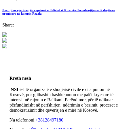
Nevojiten sqarime për veprimet e Policisë së Kosovës dhe mbrojtjen e të drejtave
pronësore në kampin Rezala
Share:
Rreth nesh
NSI
është organizatë e shoqërisë civile e cila punon në
Kosovë, por gjithashtu bashkëpunon me palët kryesore të
interesit në rajonin e Ballkanit Perëndimor, për të ndikuar
përfundimisht në përfshirjen, ndërtimin e besimit, proceset e
demokratizimit dhe qeverisjen e mirë në Kosovë.
Na telefononi
+38128497180