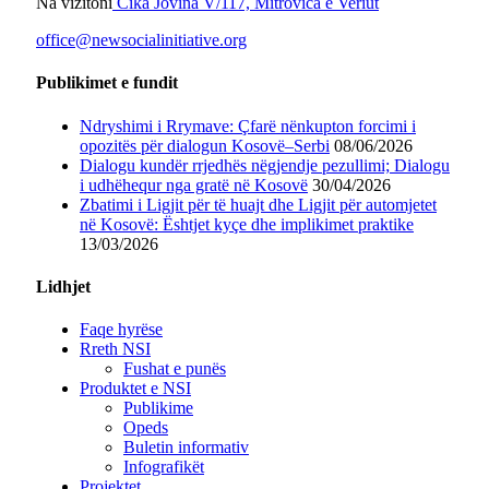
Na vizitoni
Čika Jovina V/117, Mitrovica e Veriut
office@newsocialinitiative.org
Publikimet e fundit
Ndryshimi i Rrymave: Çfarë nënkupton forcimi i
opozitës për dialogun Kosovë–Serbi
08/06/2026
Dialogu kundër rrjedhës nëgjendje pezullimi; Dialogu
i udhëhequr nga gratë në Kosovë
30/04/2026
Zbatimi i Ligjit për të huajt dhe Ligjit për automjetet
në Kosovë: Ështjet kyçe dhe implikimet praktike
13/03/2026
Lidhjet
Faqe hyrëse
Rreth NSI
Fushat e punës
Produktet e NSI
Publikime
Opeds
Buletin informativ
Infografikët
Projektet