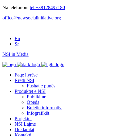
Na telefononi
tel:+38128497180
office@newsocialinitiative.org
En
Sr
NSI in Media
Faqe hyrëse
Rreth NSI
Fushat e punës
Produktet e NSI
Publikime
Opeds
Buletin informativ
Infografikët
Projektet
NSI Lajme
Deklaratat
Kontakti