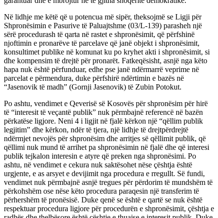
garantuar dhe e mbrojtur në të gjitha shoqëritë demokratike.
Në lidhje me këtë që u potencua më sipër, theksojmë se Ligji për
Shpronësimin e Pasurive të Paluajtshme (03/L-139) parasheh një
sërë procedurash të qarta në rastet e shpronësimit, që përfshinë
njoftimin e pronarëve të parcelave që janë objekt i shpronësimit,
konsultimet publike në komunat ku po kryhet akti i shpronësimit, si
dhe kompensim të drejtë për pronarët. Fatkeqësisht, asnjë nga këto
hapa nuk është përfunduar, edhe pse janë ndërmarrë veprime në
parcelat e përmendura, duke përfshirë ndërtimin e bazës në
“Jasenovik të madh” (Gornji Jasenovik) të Zubin Potokut.
Po ashtu, vendimet e Qeverisë së Kosovës për shpronësim për hirë
të “interesit të veçantë publik” nuk përmbajnë referencë në bazën
përkatëse ligjore. Neni 4 i ligjit në fjalë kërkon një “qëllim publik
legjitim” dhe kërkon, ndër të tjera, një lidhje të drejtpërdrejtë
ndërmjet nevojës për shpronësim dhe arritjes së qëllimit publik, që
qëllimi nuk mund të arrihet pa shpronësimin në fjalë dhe që interesi
publik tejkalon interesin e atyre që preken nga shpronësimi. Po
ashtu, në vendimet e cekura nuk saktësohet nëse çështja është
urgjente, e as arsyet e devijimit nga procedura e rregullt. Së fundi,
vendimet nuk përmbajnë asnjë tregues për përdorim të mundshëm të
përkohshëm ose nëse këto procedura paraqesin një transferim të
përhershëm të pronësisë. Duke qenë se është e qartë se nuk është
respektuar procedura ligjore për procedurën e shpronësimit, çështja e
radhës dhe thelbësore është çështje e thuajse e interesit publik. Duke