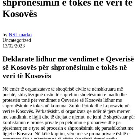
shpronësimin e tokës në veri të
Kosovës
by
NSI_marko
Uncategorized
13/02/2023
Deklarate lidhur me vendimet e Qeverisë
së Kosovës për shpronësimin e tokës në
veri të Kosovës
Në emër të organizatave të shoqërisë civile të nënshkruara më
poshtë, shfrytëzojmë rastin të shprehim shqetësimin e madh dhe
protestën tonë për vendimet e Qeverisë së Kosovës lidhur me
shpronësimin e tokës në komunat Zubin Potok dhe Leposaviq në
veri të Kosovës. Përkatësisht, si organizata që ndër të tjera merren
me sundimin e ligjit dhe të drejtat e njeriut, ne jemi të shqetësuar për
konfiskimin e pronës private pa pëlqimin e pronarëve dhe pa
pjesëmarrjen e tyre në procesin e shpronësimit, siç parashikohet me
ligjet e Kosova. Në këtë kuptim, vërejmë se prona private është e