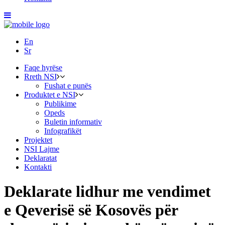
En
Sr
Faqe hyrëse
Rreth NSI
Fushat e punës
Produktet e NSI
Publikime
Opeds
Buletin informativ
Infografikët
Projektet
NSI Lajme
Deklaratat
Kontakti
Deklarate lidhur me vendimet
e Qeverisë së Kosovës për