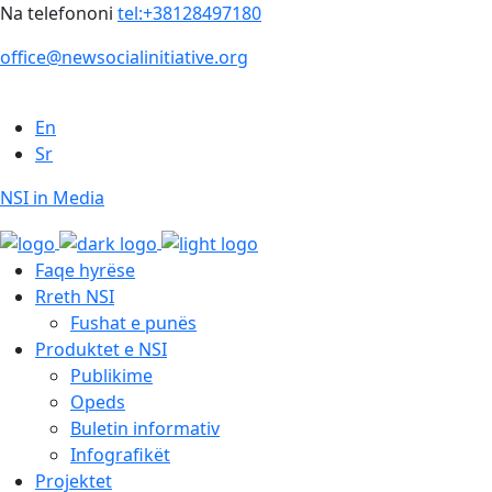
Na telefononi
tel:+38128497180
office@newsocialinitiative.org
En
Sr
NSI in Media
Faqe hyrëse
Rreth NSI
Fushat e punës
Produktet e NSI
Publikime
Opeds
Buletin informativ
Infografikët
Projektet