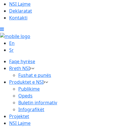
NSI Lajme
Deklaratat
Kontakti
En
Sr
Faqe hyrëse
Rreth NSI
Fushat e punës
Produktet e NSI
Publikime
Opeds
Buletin informativ
Infografikët
Projektet
NSI Lajme