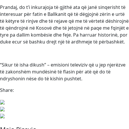
Prandaj, do t’i inkurajoja të gjithë ata që janë sinqerisht të
interesuar për fatin e Ballkanit që të dëgjojnë zërin e urtë
të këtyre të rinjve dhe të rejave që me të vërtetë dëshirojnë
të qëndrojnë në Kosovë dhe të jetojnë në paqe me fqinjët e
tyre pa dallim kombësie dhe feje. Pa harruar historinë, por
duke ecur së bashku drejt një të ardhmeje të përbashkët.
“Sikur të isha dikush” – emisioni televiziv që u jep njerëzve
të zakonshëm mundësinë të flasin për atë që do të
ndryshonin nëse do të kishin pushtet.
Share: