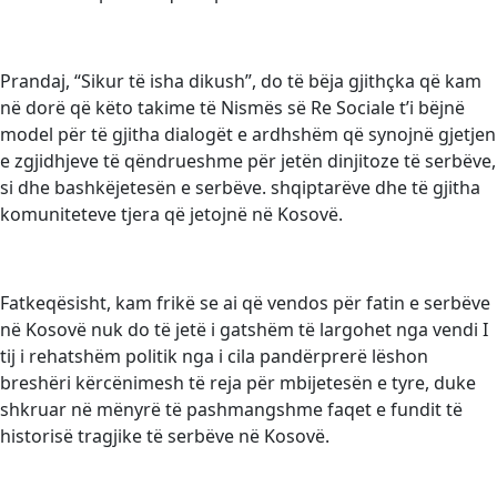
Prandaj, “Sikur të isha dikush”, do të bëja gjithçka që kam
në dorë që këto takime të Nismës së Re Sociale t’i bëjnë
model për të gjitha dialogët e ardhshëm që synojnë gjetjen
e zgjidhjeve të qëndrueshme për jetën dinjitoze të serbëve,
si dhe bashkëjetesën e serbëve. shqiptarëve dhe të gjitha
komuniteteve tjera që jetojnë në Kosovë.
Fatkeqësisht, kam frikë se ai që vendos për fatin e serbëve
në Kosovë nuk do të jetë i gatshëm të largohet nga vendi I
tij i rehatshëm politik nga i cila pandërprerë lëshon
breshëri kërcënimesh të reja për mbijetesën e tyre, duke
shkruar në mënyrë të pashmangshme faqet e fundit të
historisë tragjike të serbëve në Kosovë.