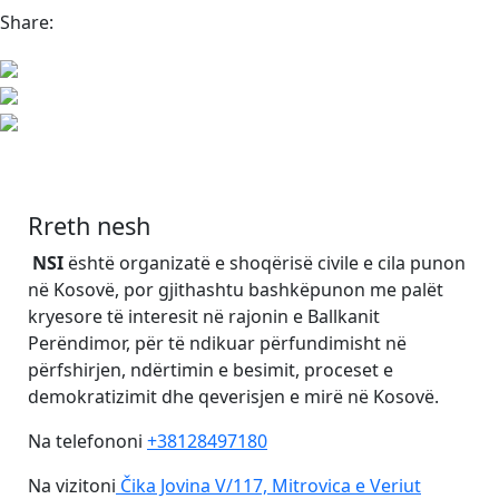
Share:
Rreth nesh
NSI
është organizatë e shoqërisë civile e cila punon
në Kosovë, por gjithashtu bashkëpunon me palët
kryesore të interesit në rajonin e Ballkanit
Perëndimor, për të ndikuar përfundimisht në
përfshirjen, ndërtimin e besimit, proceset e
demokratizimit dhe qeverisjen e mirë në Kosovë.
Na telefononi
+38128497180
Na vizitoni
Čika Jovina V/117, Mitrovica e Veriut