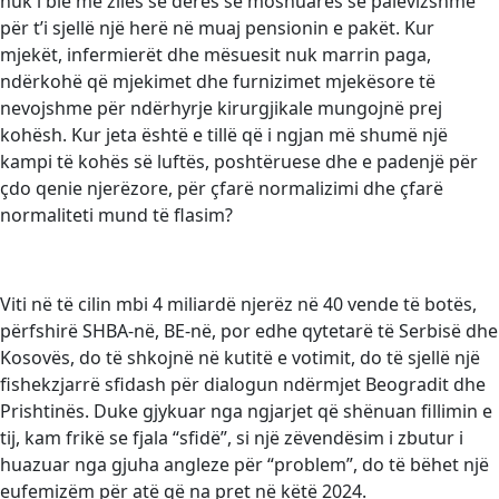
nuk i bie më ziles së derës së moshuarës së palëvizshme
për t’i sjellë një herë në muaj pensionin e pakët. Kur
mjekët, infermierët dhe mësuesit nuk marrin paga,
ndërkohë që mjekimet dhe furnizimet mjekësore të
nevojshme për ndërhyrje kirurgjikale mungojnë prej
kohësh. Kur jeta është e tillë që i ngjan më shumë një
kampi të kohës së luftës, poshtëruese dhe e padenjë për
çdo qenie njerëzore, për çfarë normalizimi dhe çfarë
normaliteti mund të flasim?
Viti në të cilin mbi 4 miliardë njerëz në 40 vende të botës,
përfshirë SHBA-në, BE-në, por edhe qytetarë të Serbisë dhe
Kosovës, do të shkojnë në kutitë e votimit, do të sjellë një
fishekzjarrë sfidash për dialogun ndërmjet Beogradit dhe
Prishtinës. Duke gjykuar nga ngjarjet që shënuan fillimin e
tij, kam frikë se fjala “sfidë”, si një zëvendësim i zbutur i
huazuar nga gjuha angleze për “problem”, do të bëhet një
eufemizëm për atë që na pret në këtë 2024.