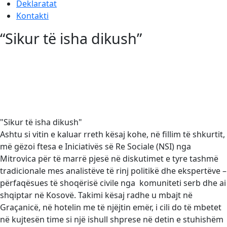
Deklaratat
Kontakti
“Sikur të isha dikush”
"Sikur të isha dikush"
Ashtu si vitin e kaluar rreth kësaj kohe, në fillim të shkurtit,
më gëzoi ftesa e Iniciativës së Re Sociale (NSI) nga
Mitrovica për të marrë pjesë në diskutimet e tyre tashmë
tradicionale mes analistëve të rinj politikë dhe ekspertëve –
përfaqësues të shoqërisë civile nga komuniteti serb dhe ai
shqiptar në Kosovë. Takimi kësaj radhe u mbajt në
Graçanicë, në hotelin me të njëjtin emër, i cili do të mbetet
në kujtesën time si një ishull shprese në detin e stuhishëm