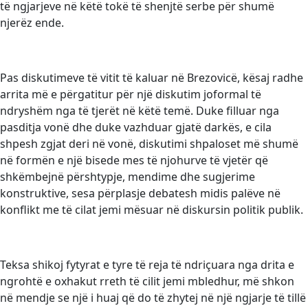
të ngjarjeve në këtë tokë të shenjtë serbe për shumë
njerëz ende.
Pas diskutimeve të vitit të kaluar në Brezovicë, kësaj radhe
arrita më e përgatitur për një diskutim joformal të
ndryshëm nga të tjerët në këtë temë. Duke filluar nga
pasditja vonë dhe duke vazhduar gjatë darkës, e cila
shpesh zgjat deri në vonë, diskutimi shpaloset më shumë
në formën e një bisede mes të njohurve të vjetër që
shkëmbejnë përshtypje, mendime dhe sugjerime
konstruktive, sesa përplasje debatesh midis palëve në
konflikt me të cilat jemi mësuar në diskursin politik publik.
Teksa shikoj fytyrat e tyre të reja të ndriçuara nga drita e
ngrohtë e oxhakut rreth të cilit jemi mbledhur, më shkon
në mendje se një i huaj që do të zhytej në një ngjarje të tillë