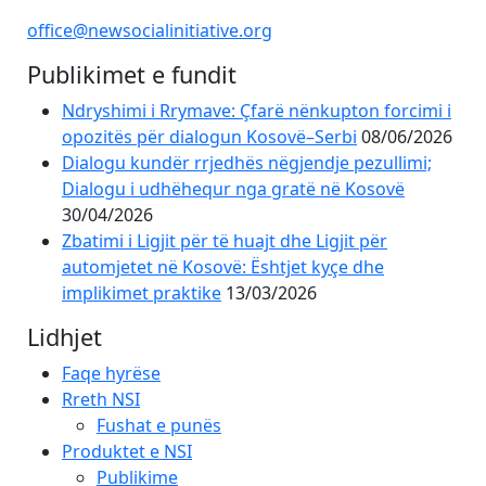
office@newsocialinitiative.org
Publikimet e fundit
Ndryshimi i Rrymave: Çfarë nënkupton forcimi i
opozitës për dialogun Kosovë–Serbi
08/06/2026
Dialogu kundër rrjedhës nëgjendje pezullimi;
Dialogu i udhëhequr nga gratë në Kosovë
30/04/2026
Zbatimi i Ligjit për të huajt dhe Ligjit për
automjetet në Kosovë: Ështjet kyçe dhe
implikimet praktike
13/03/2026
Lidhjet
Faqe hyrëse
Rreth NSI
Fushat e punës
Produktet e NSI
Publikime