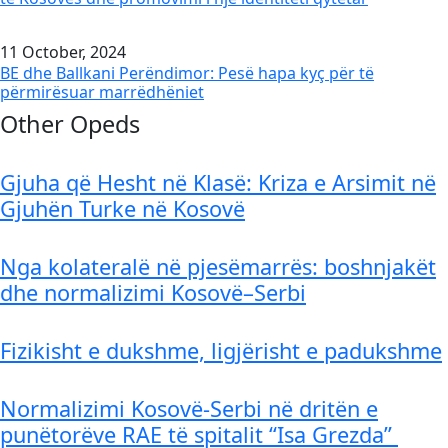
11 October, 2024
BE dhe Ballkani Perëndimor: Pesë hapa kyç për të
përmirësuar marrëdhëniet
Other Opeds
Gjuha që Hesht në Klasë: Kriza e Arsimit në
Gjuhën Turke në Kosovë
Nga kolateralë në pjesëmarrës: boshnjakët
dhe normalizimi Kosovë–Serbi
Fizikisht e dukshme, ligjërisht e padukshme
Normalizimi Kosovë-Serbi në dritën e
punëtorëve RAE të spitalit “Isa Grezda”