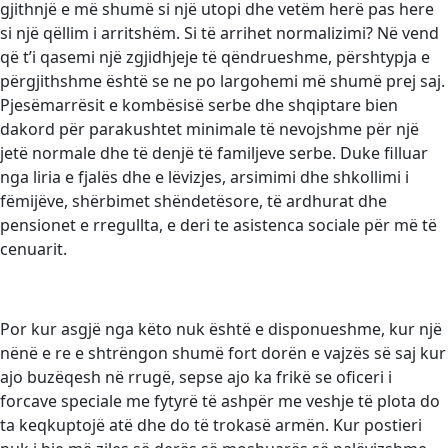
gjithnjë e më shumë si një utopi dhe vetëm herë pas here
si një qëllim i arritshëm. Si të arrihet normalizimi? Në vend
që t’i qasemi një zgjidhjeje të qëndrueshme, përshtypja e
përgjithshme është se ne po largohemi më shumë prej saj.
Pjesëmarrësit e kombësisë serbe dhe shqiptare bien
dakord për parakushtet minimale të nevojshme për një
jetë normale dhe të denjë të familjeve serbe. Duke filluar
nga liria e fjalës dhe e lëvizjes, arsimimi dhe shkollimi i
fëmijëve, shërbimet shëndetësore, të ardhurat dhe
pensionet e rregullta, e deri te asistenca sociale për më të
cenuarit.
Por kur asgjë nga këto nuk është e disponueshme, kur një
nënë e re e shtrëngon shumë fort dorën e vajzës së saj kur
ajo buzëqesh në rrugë, sepse ajo ka frikë se oficeri i
forcave speciale me fytyrë të ashpër me veshje të plota do
ta keqkuptojë atë dhe do të trokasë armën. Kur postieri