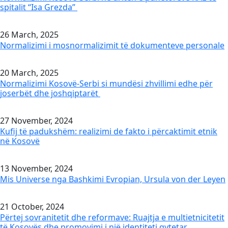
spitalit “Isa Grezda”
26 March, 2025
Normalizimi i mosnormalizimit të dokumenteve personale
20 March, 2025
Normalizimi Kosovë-Serbi si mundësi zhvillimi edhe për
joserbët dhe joshqiptarët
27 November, 2024
Kufij të padukshëm: realizimi de fakto i përcaktimit etnik
në Kosovë
13 November, 2024
Mis Universe nga Bashkimi Evropian, Ursula von der Leyen
21 October, 2024
Përtej sovranitetit dhe reformave: Ruajtja e multietnicitetit
të Kosovës dhe promovimi i një identiteti qytetar