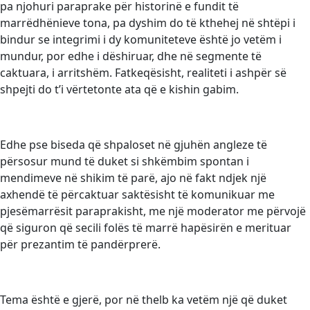
pa njohuri paraprake për historinë e fundit të
marrëdhënieve tona, pa dyshim do të kthehej në shtëpi i
bindur se integrimi i dy komuniteteve është jo vetëm i
mundur, por edhe i dëshiruar, dhe në segmente të
caktuara, i arritshëm. Fatkeqësisht, realiteti i ashpër së
shpejti do t’i vërtetonte ata që e kishin gabim.
Edhe pse biseda që shpaloset në gjuhën angleze të
përsosur mund të duket si shkëmbim spontan i
mendimeve në shikim të parë, ajo në fakt ndjek një
axhendë të përcaktuar saktësisht të komunikuar me
pjesëmarrësit paraprakisht, me një moderator me përvojë
që siguron që secili folës të marrë hapësirën e merituar
për prezantim të pandërprerë.
Tema është e gjerë, por në thelb ka vetëm një që duket